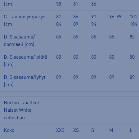
(cm)
58
61
66
C. Lantion ympärys
81-
86-
91-
96-99
101
(cm)
84
89
94
104
D. Sisäsauma/
85
85
85
85
85
normaali (cm)
D. Sisäsauma/ pitkä
80
80
80
80
80
(cm)
D. Sisäsauma/lyhyt
89
89
89
89
89
(cm)
Burton- vaatteet -
Naiset White
collection
Koko
XXS
XS
S
M
L