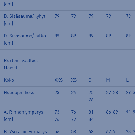
(cm)
D. Sisäsauma/ lyhyt
79
79
79
79
79
(cm)
D. Sisäsauma/ pitkä
89
89
89
89
89
(cm)
Burton- vaatteet -
Naiset
Koko
XXS
XS
S
M
L
Housujen koko
23
24
25-
27-28
29-
26
A. Rinnan ympärys
73-
76-
81-
86-89
91-
(cm)
76
79
84
B. Vyötärön ympärys
56-
58-
63-
67-71
73-