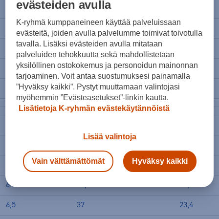
evästeiden avulla
8,5
40,0
25,6
K-ryhmä kumppaneineen käyttää palveluissaan
9
40.5
26,0
evästeitä, joiden avulla palvelumme toimivat toivotulla
tavalla. Lisäksi evästeiden avulla mitataan
9,5
41
26,5
palveluiden tehokkuutta sekä mahdollistetaan
yksilöllinen ostokokemus ja personoidun mainonnan
10
41.5
26,9
tarjoaminen. Voit antaa suostumuksesi painamalla
”Hyväksy kaikki”. Pystyt muuttamaan valintojasi
10,5
42
27,3
myöhemmin ”Evästeasetukset”-linkin kautta.
Lisätietoja K-ryhmän evästekäytännöistä
NAISET
juoksukengät
Lisää valintoja
US
EU
cm
Vain välttämättömät
Hyväksy kaikki
5,5
36,0
22,6
6
36,5
23,0
6,5
37
23,4