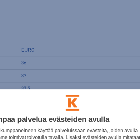
EURO
36
37
37.5
38
38.5
paa palvelua evästeiden avulla
39.5
kumppaneineen käyttää palveluissaan evästeitä, joiden avulla
e toimivat toivotulla tavalla. Lisäksi evästeiden avulla mitataa
40