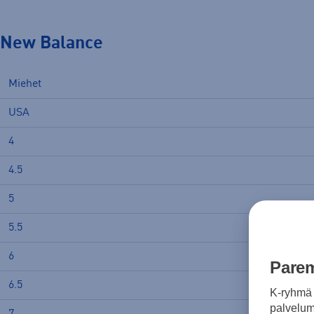
New Balance
Miehet
USA
4
4.5
5
5.5
6
Parem
6.5
K-ryhmä 
palvelumm
7