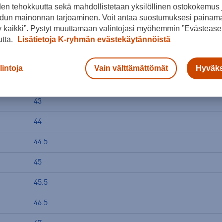
den tehokkuutta sekä mahdollistetaan yksilöllinen ostokokemus 
dun mainonnan tarjoaminen. Voit antaa suostumuksesi painama
40.5
 kaikki”. Pystyt muuttamaan valintojasi myöhemmin ”Evästeaset
utta.
Lisätietoja K-ryhmän evästekäytännöistä
41.5
42
lintoja
Vain välttämättömät
Hyväks
42.5
43
44
44.5
45
45.5
46.5