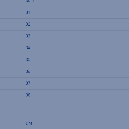
30.5
31
32
33
34
35
36
37
38
CM