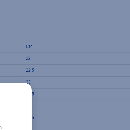
CM
22
22.5
23
23.5
24
24.5
n
25