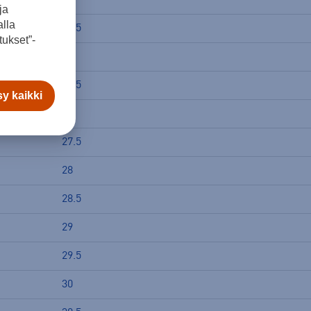
ja
lla
25.5
ukset”-
26
26.5
y kaikki
27
27.5
28
28.5
29
29.5
30