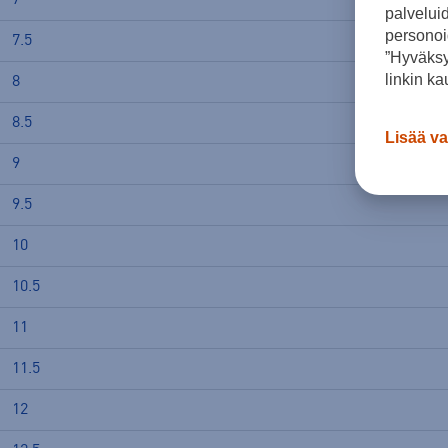
palvelui
personoi
7.5
”Hyväksy
linkin ka
8
8.5
Lisää va
9
9.5
10
10.5
11
11.5
12