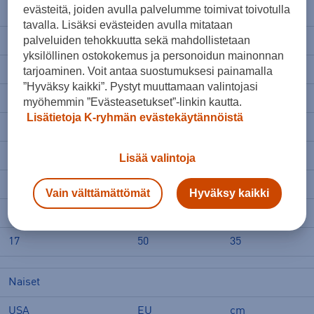
evästeitä, joiden avulla palvelumme toimivat toivotulla
10.5
43.5
28.5
tavalla. Lisäksi evästeiden avulla mitataan
palveluiden tehokkuutta sekä mahdollistetaan
11
44
29
yksilöllinen ostokokemus ja personoidun mainonnan
11.5
44.5
29.5
tarjoaminen. Voit antaa suostumuksesi painamalla
”Hyväksy kaikki”. Pystyt muuttamaan valintojasi
12
45
30
myöhemmin ”Evästeasetukset”-linkin kautta.
Lisätietoja K-ryhmän evästekäytännöistä
13
46
31
14
47
32
Lisää valintoja
15
48
33
Vain välttämättömät
Hyväksy kaikki
16
49
34
17
50
35
Naiset
USA
EU
cm