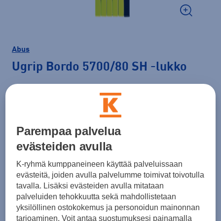
Abus
Ugrip Bordo 5700/80 SH
-lukko
89,95 €
Väri
Lime
Parempaa palvelua
evästeiden avulla
K-ryhmä kumppaneineen käyttää palveluissaan
evästeitä, joiden avulla palvelumme toimivat toivotulla
tavalla. Lisäksi evästeiden avulla mitataan
Lisää ostoskoriin
palveluiden tehokkuutta sekä mahdollistetaan
yksilöllinen ostokokemus ja personoidun mainonnan
tarjoaminen. Voit antaa suostumuksesi painamalla