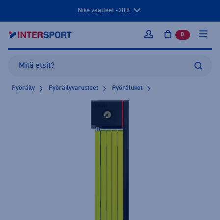
Nike vaatteet -20%
0
tuotetta osto
Kirjaudu sisään
Pyöräily
Pyöräilyvarusteet
Pyörälukot