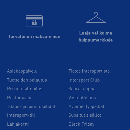
Laaja valikoima
Turvallinen maksaminen
huippu­merkkejä
Asiakaspalvelu
Tietoa Intersportista
Tuotteiden palautus
Intersport Club
Peruutusilmoitus
Seurakauppa
Reklamaatio
Vastuullisuus
Tilaus- ja toimitusehdot
Avoimet työpaikat
Intersport-tili
Suositut sisällöt
Lahjakortti
Black Friday