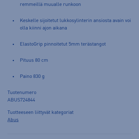
remmeillä muualle runkoon
Keskelle sijoitetut lukkosylinterin ansiosta avain voi
olla kiinni ajon aikana
ElastoGrip pinnoitetut 5mm terästangot
Pituus 80 cm
Paino 830 g
Tuotenumero
ABUS724844
Tuotteeseen liittyvät kategoriat
Abus