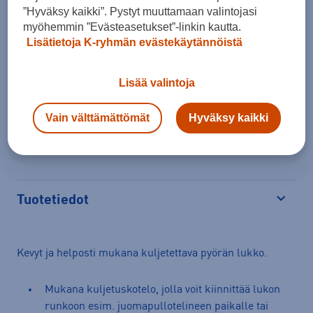
”Hyväksy kaikki”. Pystyt muuttamaan valintojasi
myöhemmin ”Evästeasetukset”-linkin kautta.
Lisätietoja K-ryhmän evästekäytännöistä
Arvioitu toimitusaika 1-3 arkipäivää.
Tilaus- ja toimituskulut
Lisää valintoja
Ilmainen palautus
Vain välttämättömät
Hyväksy kaikki
Erämaksulaskuri
Avaa
Tuotetiedot
Avaa
Kevyt ja helposti mukana kuljetettava pyörän lukko.
Mukana kuljetuskotelo, jolla voit kiinnittää lukon
runkoon esim. juomapullotelineen paikalle tai