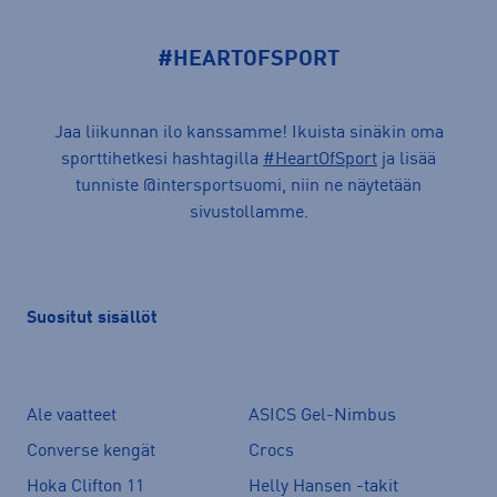
#HEARTOFSPORT
Jaa liikunnan ilo kanssamme! Ikuista sinäkin oma
sporttihetkesi hashtagilla
#HeartOfSport
ja lisää
tunniste @intersportsuomi, niin ne näytetään
sivustollamme.
Suositut sisällöt
Ale vaatteet
ASICS Gel-Nimbus
Converse kengät
Crocs
Hoka Clifton 11
Helly Hansen -takit