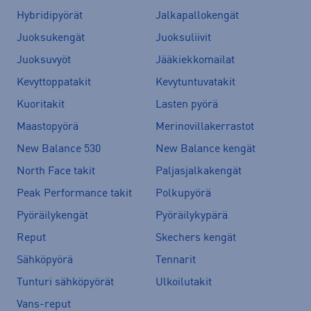
Hybridipyörät
Jalkapallokengät
Juoksukengät
Juoksuliivit
Juoksuvyöt
Jääkiekkomailat
Kevyttoppatakit
Kevytuntuvatakit
Kuoritakit
Lasten pyörä
Maastopyörä
Merinovillakerrastot
New Balance 530
New Balance kengät
North Face takit
Paljasjalkakengät
Peak Performance takit
Polkupyörä
Pyöräilykengät
Pyöräilykypärä
Reput
Skechers kengät
Sähköpyörä
Tennarit
Tunturi sähköpyörät
Ulkoilutakit
Vans-reput