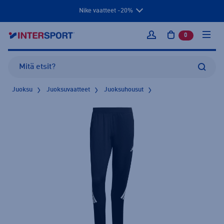
Nike vaatteet -20%
0
tuotetta osto
Kirjaudu sisään
Juoksu
Juoksuvaatteet
Juoksuhousut