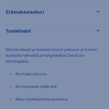
Erämaksulaskuri
Avaa
Tuotetiedot
Avaa
Miesten kevyet ja mukavat housut juoksuun ja treeniin
kosteutta hylkivällä ja hengittävällä ClimaCool-
teknologialla.
Normaali istuvuus
Kiristysnauha vyötäröllä
Kaksi vetoketjullista etutaskua