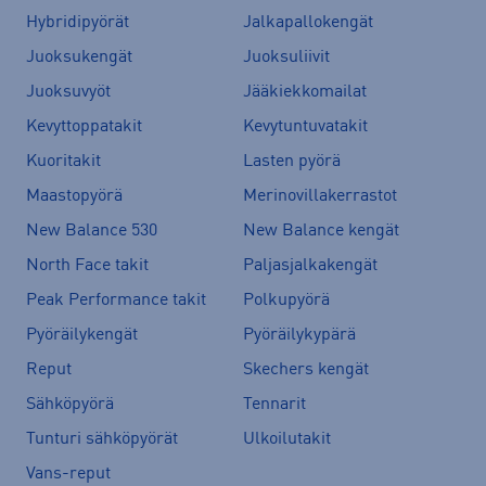
Hybridipyörät
Jalkapallokengät
Juoksukengät
Juoksuliivit
Juoksuvyöt
Jääkiekkomailat
Kevyttoppatakit
Kevytuntuvatakit
Kuoritakit
Lasten pyörä
Maastopyörä
Merinovillakerrastot
New Balance 530
New Balance kengät
North Face takit
Paljasjalkakengät
Peak Performance takit
Polkupyörä
Pyöräilykengät
Pyöräilykypärä
Reput
Skechers kengät
Sähköpyörä
Tennarit
Tunturi sähköpyörät
Ulkoilutakit
Vans-reput