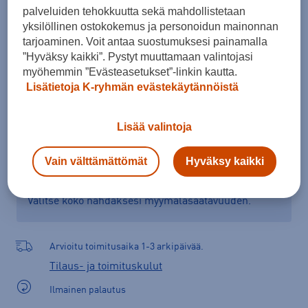
palveluiden tehokkuutta sekä mahdollistetaan
Kokotaulukko
yksilöllinen ostokokemus ja personoidun mainonnan
tarjoaminen. Voit antaa suostumuksesi painamalla
”Hyväksy kaikki”. Pystyt muuttamaan valintojasi
Lisää ostoskoriin
myöhemmin ”Evästeasetukset”-linkin kautta.
Lisätietoja K-ryhmän evästekäytännöistä
Lisää valintoja
Tarkista saatavuus ja tilaa myymälästä
Vain välttämättömät
Hyväksy kaikki
Verkkokauppa:
Saatavilla
Myymälät:
Saatavilla
Valitse koko nähdäksesi myymäläsaatavuuden.
Arvioitu toimitusaika 1-3 arkipäivää.
Tilaus- ja toimituskulut
Ilmainen palautus