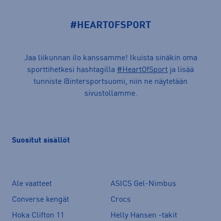
#HEARTOFSPORT
Jaa liikunnan ilo kanssamme! Ikuista sinäkin oma
sporttihetkesi hashtagilla
#HeartOfSport
ja lisää
tunniste @intersportsuomi, niin ne näytetään
sivustollamme.
Suositut sisällöt
Ale vaatteet
ASICS Gel-Nimbus
Converse kengät
Crocs
Hoka Clifton 11
Helly Hansen -takit