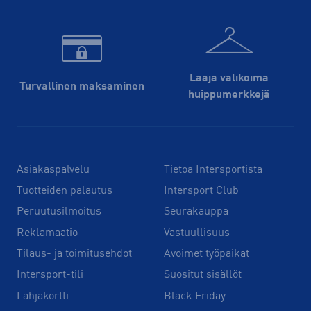
Laaja valikoima
Turvallinen maksaminen
huippu­merkkejä
Asiakaspalvelu
Tietoa Intersportista
Tuotteiden palautus
Intersport Club
Peruutusilmoitus
Seurakauppa
Reklamaatio
Vastuullisuus
Tilaus- ja toimitusehdot
Avoimet työpaikat
Intersport-tili
Suositut sisällöt
Lahjakortti
Black Friday