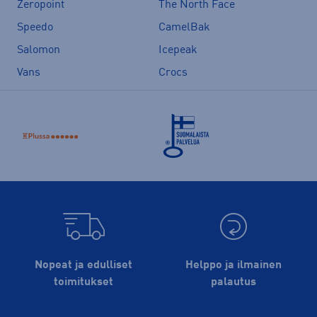
Zeropoint
The North Face
Speedo
CamelBak
Salomon
Icepeak
Vans
Crocs
Nopeat ja edulliset
Helppo ja ilmainen
toimitukset
palautus