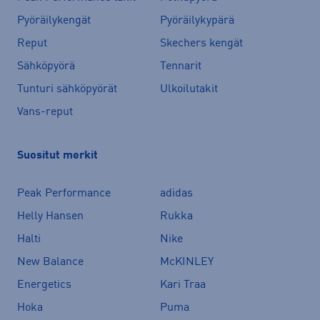
Pyöräilykengät
Pyöräilykypärä
Reput
Skechers kengät
Sähköpyörä
Tennarit
Tunturi sähköpyörät
Ulkoilutakit
Vans-reput
Suositut merkit
Peak Performance
adidas
Helly Hansen
Rukka
Halti
Nike
New Balance
McKINLEY
Energetics
Kari Traa
Hoka
Puma