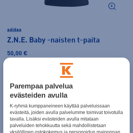
adidas
Z.N.E. Baby
-naisten t-paita
50,00 €
Väri
Musta
Parempaa palvelua
evästeiden avulla
Koko
K-ryhmä kumppaneineen käyttää palveluissaan
XS
evästeitä, joiden avulla palvelumme toimivat toivotulla
tavalla. Lisäksi evästeiden avulla mitataan
Kokotaulukko
palveluiden tehokkuutta sekä mahdollistetaan
yksilöllinen ostokokemus ja personoidun mainonnan