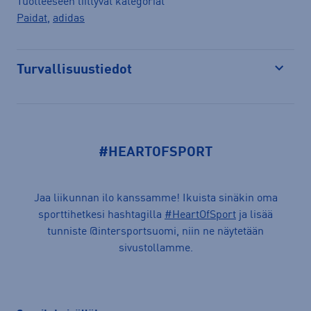
Tuotteeseen liittyvät kategoriat
Paidat
,
adidas
Turvallisuustiedot
Avaa
#HEARTOFSPORT
Jaa liikunnan ilo kanssamme! Ikuista sinäkin oma
sporttihetkesi hashtagilla
#HeartOfSport
ja lisää
tunniste @intersportsuomi, niin ne näytetään
sivustollamme.