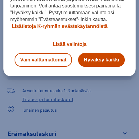
tarjoaminen. Voit antaa suostumuksesi painamalla
Lisää ostoskoriin
”Hyväksy kaikki”. Pystyt muuttamaan valintojasi
myöhemmin ”Evästeasetukset”-linkin kautta.
Lisätietoja K-ryhmän evästekäytännöistä
Tarkista saatavuus ja tilaa myymälästä
Lisää valintoja
Verkkokauppa:
Saatavilla
Myymälät:
Saatavilla
Vain välttämättömät
Hyväksy kaikki
Valitse koko nähdäksesi myymäläsaatavuuden.
Arvioitu toimitusaika 1-3 arkipäivää.
Tilaus- ja toimituskulut
Ilmainen palautus
Erämaksulaskuri
Avaa