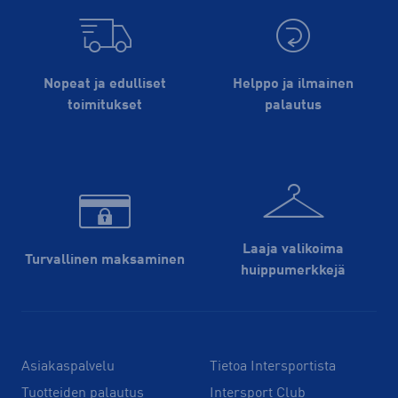
Nopeat ja edulliset
Helppo ja ilmainen
toimitukset
palautus
Laaja valikoima
Turvallinen maksaminen
huippu­merkkejä
Asiakaspalvelu
Tietoa Intersportista
Tuotteiden palautus
Intersport Club