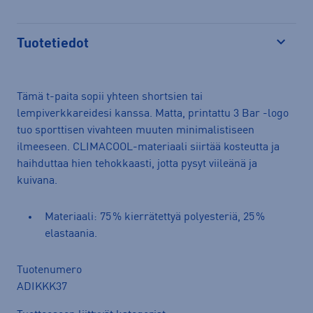
Tuotetiedot
Avaa
Tämä t-paita sopii yhteen shortsien tai
lempiverkkareidesi kanssa. Matta, printattu 3 Bar -logo
tuo sporttisen vivahteen muuten minimalistiseen
ilmeeseen. CLIMACOOL-materiaali siirtää kosteutta ja
haihduttaa hien tehokkaasti, jotta pysyt viileänä ja
kuivana.
Materiaali: 75 % kierrätettyä polyesteriä, 25 %
elastaania.
Tuotenumero
ADIKKK37