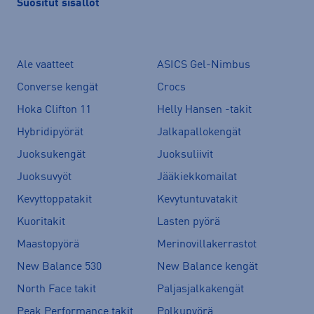
Suositut sisällöt
Ale vaatteet
ASICS Gel-Nimbus
Converse kengät
Crocs
Hoka Clifton 11
Helly Hansen -takit
Hybridipyörät
Jalkapallokengät
Juoksukengät
Juoksuliivit
Juoksuvyöt
Jääkiekkomailat
Kevyttoppatakit
Kevytuntuvatakit
Kuoritakit
Lasten pyörä
Maastopyörä
Merinovillakerrastot
New Balance 530
New Balance kengät
North Face takit
Paljasjalkakengät
Peak Performance takit
Polkupyörä