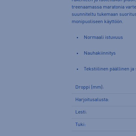
rakenteen ja luotettavan pidon
treenaamassa maratonia varte
suunniteltu tukemaan suoritusk
monipuoliseen käyttöön.
Normaali istuvuus
Nauhakiinnitys
Tekstiilinen päällinen ja
Droppi (mm):
Harjoitusalusta:
Lesti:
Tuki: