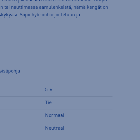
, tehden jokaisesta askeleesta vaivattoman. Olitpa
n tai nauttimassa aamulenkeistä, nämä kengät on
ykyäsi. Sopii hybridiharjoitteluun ja
 sisäpohja
5-6
Tie
Normaali
Neutraali