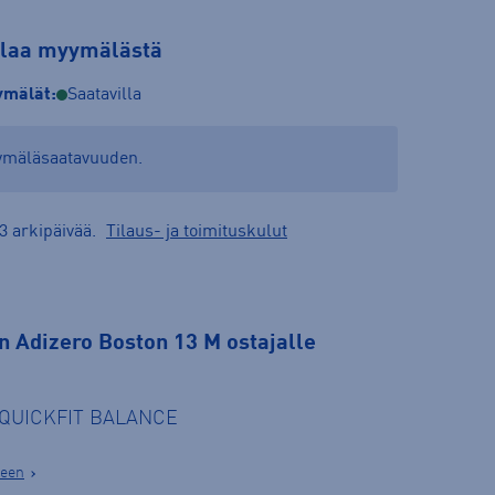
tilaa myymälästä
mälät:
Saatavilla
yymäläsaatavuuden.
3 arkipäivää.
Tilaus- ja toimituskulut
 Adizero Boston 13 M ostajalle
e QUICKFIT BALANCE
seen