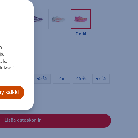
Pinkki
n
ja
lla
ukset”-
44
44 ⅔
45 ⅓
46
46 ⅔
47 ⅓
y kaikki
Lisää ostoskoriin