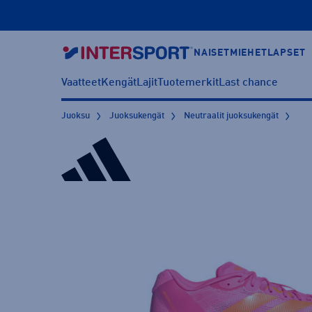
NAISET
MIEHET
LAPSET
Vaatteet
Kengät
Lajit
Tuotemerkit
Last chance
Juoksu
Juoksukengät
Neutraalit juoksukengät