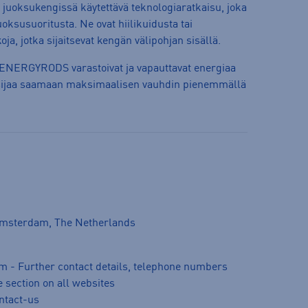
oksukengissä käytettävä teknologiaratkaisu, joka
ksusuoritusta. Ne ovat hiilikuidusta tai
oja, jotka sijaitsevat kengän välipohjan sisällä.
a ENERGYRODS varastoivat ja vapauttavat energiaa
ksijaa saamaan maksimaalisen vauhdin pienemmällä
Amsterdam, The Netherlands
m - Further contact details, telephone numbers
 section on all websites
ntact-us