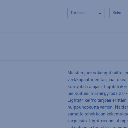
Miesten juoksukengät niille, jo
verkkopäällinen tarjoaa tukea j
kun ylität rajojasi. Lightstrik
lasikuituisiin Energyrods 2.0 -
LightstrikePro tarjoaa erittäi
huippunopeutta varten. Näiden
samalla tehokkaan kokemuksen
varpaisiin. Lighttraxion-ulko