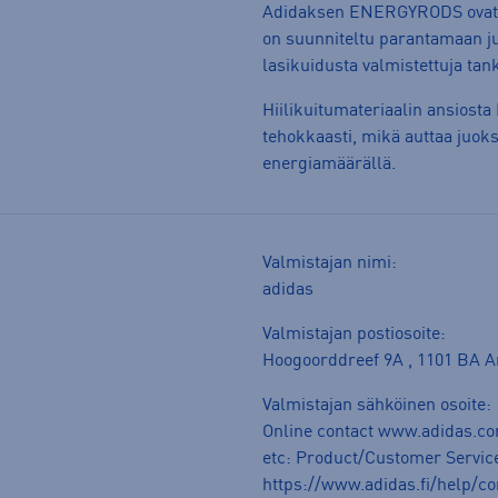
Adidaksen ENERGYRODS ovat ju
on suunniteltu parantamaan juo
lasikuidusta valmistettuja tank
Hiilikuitumateriaalin ansiost
tehokkaasti, mikä auttaa juo
energiamäärällä.
Valmistajan nimi:
adidas
Valmistajan postiosoite:
Hoogoorddreef 9A , 1101 BA 
Valmistajan sähköinen osoite:
Online contact www.adidas.co
etc: Product/Customer Service
https://www.adidas.fi/help/co