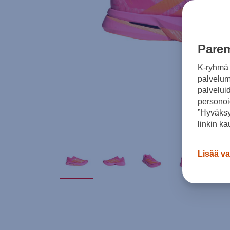
Parem
K-ryhmä 
palvelumm
palvelui
personoi
”Hyväksy
linkin ka
Lisää va