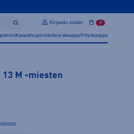
Kirjaudu sisään
0
tuotetta ostoskoris
palvelu
Kaupat
Inspiroidu
Seurakauppa
Yrityskauppa
 13 M
-miesten
sätietoa