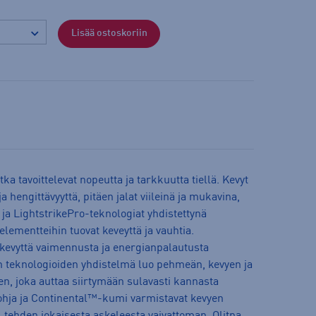
Lisää ostoskoriin
tka tavoittelevat nopeutta ja tarkkuutta tiellä. Kevyt
a hengittävyyttä, pitäen jalat viileinä ja mukavina,
e- ja LightstrikePro-teknologiat yhdistettynä
elementteihin tuovat keveyttä ja vauhtia.
n kevyttä vaimennusta ja energianpalautusta
 teknologioiden yhdistelmä luo pehmeän, kevyen ja
, joka auttaa siirtymään sulavasti kannasta
pohja ja Continental™-kumi varmistavat kevyen