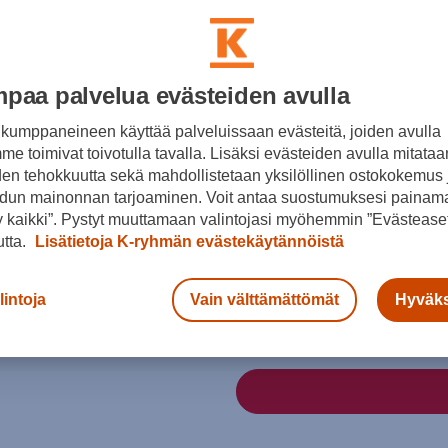
Väri
paa palvelua evästeiden avulla
kumppaneineen käyttää palveluissaan evästeitä, joiden avulla
e toimivat toivotulla tavalla. Lisäksi evästeiden avulla mitataa
den tehokkuutta sekä mahdollistetaan yksilöllinen ostokokemus 
dun mainonnan tarjoaminen. Voit antaa suostumuksesi painama
 kaikki”. Pystyt muuttamaan valintojasi myöhemmin ”Evästeaset
Koko
utta.
Lisätietoja K-ryhmän evästekäytännöistä
41 ⅓
42 ⅔
43 ⅓
Kokotaulukko
lintoja
Vain välttämättömät
Hyväks