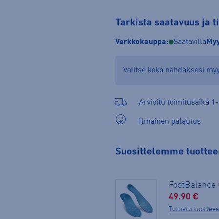
Tarkista saatavuus ja 
Verkkokauppa:
Saatavilla
Myy
Valitse koko nähdäksesi m
Arvioitu toimitusaika 1-
Ilmainen palautus
Suosittelemme tuotteen
FootBalanc
49.90 €
Tutustu tuottee