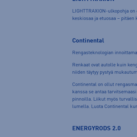
LIGHTTRAXION-ulkopohja on e
keskiosaa ja etuosaa – pitäen
Continental
Rengasteknologian innoittama
Renkaat ovat autolle kuin ken
niiden täytyy pystyä mukautu
Continental on ollut rengasmar
kanssa se antaa tarvitsemaasi 
pinnoilla. Liikut myös turvalli
lumella. Luota Continental ku
ENERGYRODS 2.0