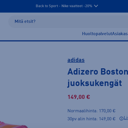
Back to Sport - Nike vaatteet -20%
Huoltopalvelut
Asiakas
adidas
Adizero Boston
juoksukengät
149,00 €
Normaalihinta: 170,00 €
Li
30pv alin hinta: 149,00 €