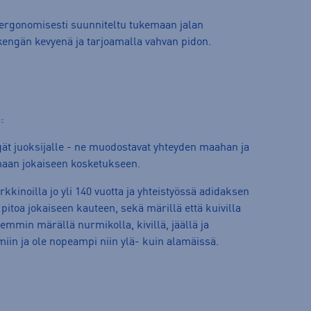
rgonomisesti suunniteltu tukemaan jalan
 kengän kevyenä ja tarjoamalla vahvan pidon.
:
gät juoksijalle - ne muodostavat yhteyden maahan ja
maan jokaiseen kosketukseen.
kkinoilla jo yli 140 vuotta ja yhteistyössä adidaksen
pitoa jokaiseen kauteen, sekä märillä että kuivilla
semmin märällä nurmikolla, kivillä, jäällä ja
miin ja ole nopeampi niin ylä- kuin alamäissä.