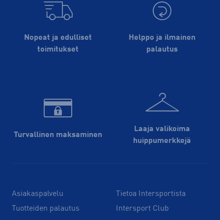
Nopeat ja edulliset
Helppo ja ilmainen
toimitukset
palautus
Laaja valikoima
Turvallinen maksaminen
huippu­merkkejä
Asiakaspalvelu
Tietoa Intersportista
Tuotteiden palautus
Intersport Club