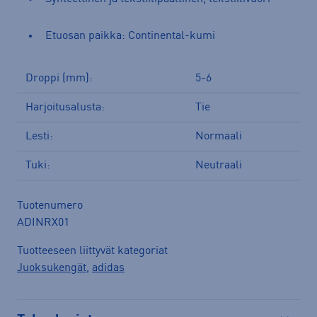
Etuosan paikka: Continental-kumi
Droppi (mm):
5-6
Harjoitusalusta:
Tie
Lesti:
Normaali
Tuki:
Neutraali
Tuotenumero
ADINRX01
Tuotteeseen liittyvät kategoriat
Juoksukengät
,
adidas