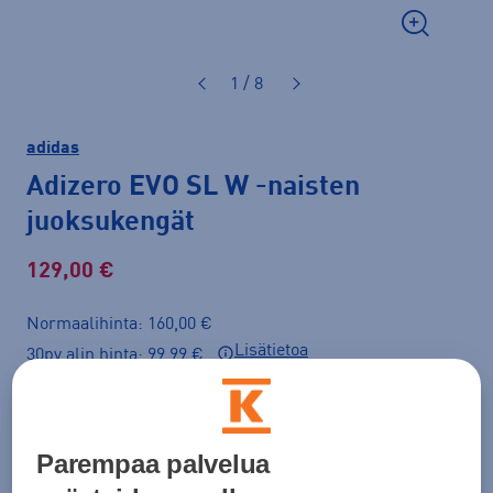
1 / 8
adidas
Adizero EVO SL W
-naisten
juoksukengät
129,00 €
Normaalihinta: 160,00 €
Lisätietoa
30pv alin hinta: 99,99 €
Väri
Beige
Parempaa palvelua