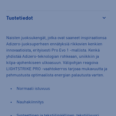
Avaa
Tuotetiedot
Avaa
Naisten juoksukengät, jotka ovat saaneet inspiraationsa
Adizero-juoksuperheen ennätyksiä rikkovien kenkien
innovaatioista, erityisesti Pro Evo 1 -mallista. Kenkä
yhdistää Adizero-teknologian rohkeaan, uniikkiin ja
kilpa-ajohenkiseen ulkoasuun. Välipohjan reagoiva
LIGHTSTRIKE PRO -vaahtokerros tarjoaa mukavuutta ja
pehmustusta optimaalista energian palautusta varten.
Normaali istuvuus
Nauhakiinnitys
Synteettinen ja tekstiilipäällinen, tekstiilivuori