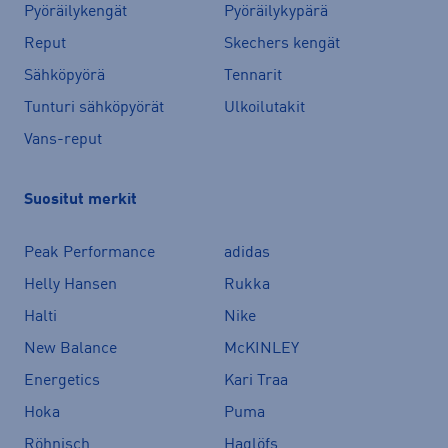
Pyöräilykengät
Pyöräilykypärä
Reput
Skechers kengät
Sähköpyörä
Tennarit
Tunturi sähköpyörät
Ulkoilutakit
Vans-reput
Suositut merkit
Peak Performance
adidas
Helly Hansen
Rukka
Halti
Nike
New Balance
McKINLEY
Energetics
Kari Traa
Hoka
Puma
Röhnisch
Haglöfs