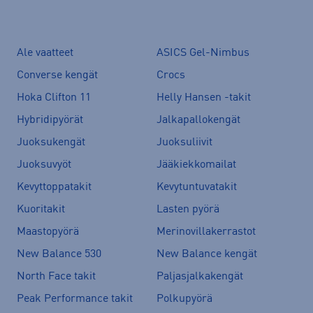
Ale vaatteet
ASICS Gel-Nimbus
Converse kengät
Crocs
Hoka Clifton 11
Helly Hansen -takit
Hybridipyörät
Jalkapallokengät
Juoksukengät
Juoksuliivit
Juoksuvyöt
Jääkiekkomailat
Kevyttoppatakit
Kevytuntuvatakit
Kuoritakit
Lasten pyörä
Maastopyörä
Merinovillakerrastot
New Balance 530
New Balance kengät
North Face takit
Paljasjalkakengät
Peak Performance takit
Polkupyörä