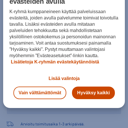
evästeiden avulla
Koko
K-ryhmä kumppaneineen käyttää palveluissaan
36 ⅔
37 ⅓
38
38 ⅔
39 ⅓
40
40 ⅔
evästeitä, joiden avulla palvelumme toimivat toivotulla
tavalla. Lisäksi evästeiden avulla mitataan
Kokotaulukko
palveluiden tehokkuutta sekä mahdollistetaan
yksilöllinen ostokokemus ja personoidun mainonnan
tarjoaminen. Voit antaa suostumuksesi painamalla
”Hyväksy kaikki”. Pystyt muuttamaan valintojasi
Lisää ostoskoriin
myöhemmin ”Evästeasetukset”-linkin kautta.
Lisätietoja K-ryhmän evästekäytännöistä
Tarkista saatavuus ja tilaa myymälästä
Lisää valintoja
Verkkokauppa:
Saatavilla
Myymälät:
Saatavilla
Vain välttämättömät
Hyväksy kaikki
Valitse koko nähdäksesi myymäläsaatavuuden.
Arvioitu toimitusaika 1-3 arkipäivää.