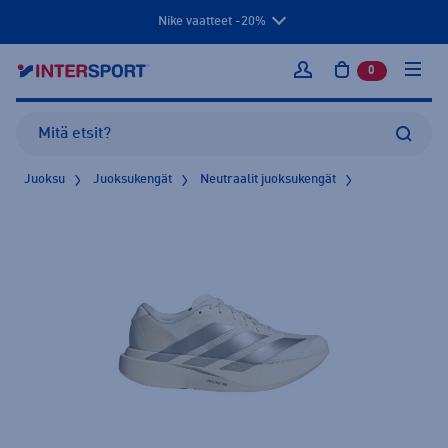
Nike vaatteet -20%
0
tuotetta osto
Kirjaudu sisään
Juoksu
Juoksukengät
Neutraalit juoksukengät