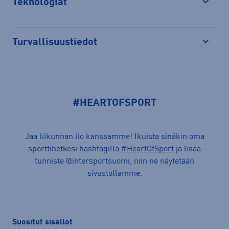
Teknologiat
Avaa
Turvallisuustiedot
Avaa
#HEARTOFSPORT
Jaa liikunnan ilo kanssamme! Ikuista sinäkin oma
sporttihetkesi hashtagilla
#HeartOfSport
ja lisää
tunniste @intersportsuomi, niin ne näytetään
sivustollamme.
Suositut sisällöt