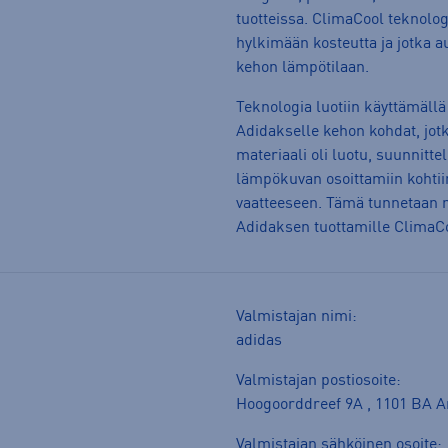
tuotteissa. ClimaCool teknolog
hylkimään kosteutta ja jotka
kehon lämpötilaan.
Teknologia luotiin käyttämällä
Adidakselle kehon kohdat, jotk
materiaali oli luotu, suunnittel
lämpökuvan osoittamiin kohtii
vaatteeseen. Tämä tunnetaan m
Adidaksen tuottamille ClimaCoo
Valmistajan nimi:
adidas
Valmistajan postiosoite:
Hoogoorddreef 9A , 1101 BA 
Valmistajan sähköinen osoite: