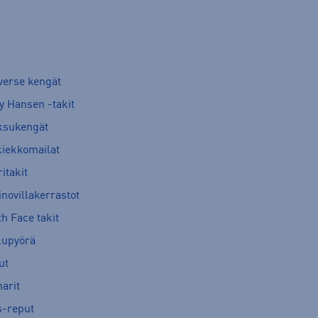
verse kengät
y Hansen -takit
ksukengät
kiekkomailat
itakit
novillakerrastot
h Face takit
kupyörä
ut
arit
s-reput