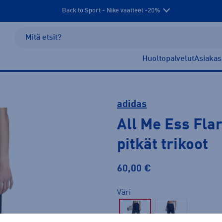
Back to Sport - Nike vaatteet -20%
Huoltopalvelut
Asiakas
adidas
All Me Ess Fla
pitkät trikoot
60,00 €
Väri