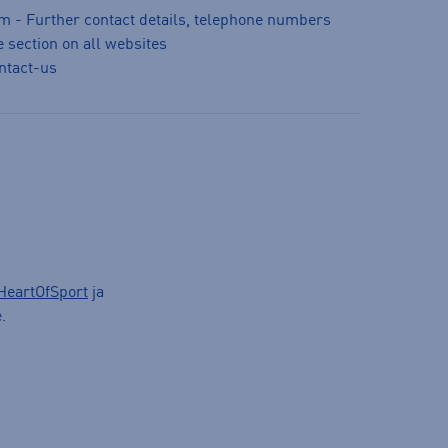
m - Further contact details, telephone numbers
 section on all websites
ntact-us
HeartOfSport
ja
.