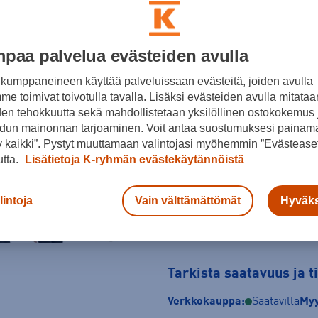
Musta
paa palvelua evästeiden avulla
Koko
XXS
XS
S / Tall
kumppaneineen käyttää palveluissaan evästeitä, joiden avulla
e toimivat toivotulla tavalla. Lisäksi evästeiden avulla mitataa
XL
XL / Tall
XXL / Tall
den tehokkuutta sekä mahdollistetaan yksilöllinen ostokokemus 
dun mainonnan tarjoaminen. Voit antaa suostumuksesi painama
Kokotaulukko
 kaikki”. Pystyt muuttamaan valintojasi myöhemmin ”Evästeaset
utta.
Lisätietoja K-ryhmän evästekäytännöistä
lintoja
Vain välttämättömät
Hyväks
Tarkista saatavuus ja 
Verkkokauppa:
Saatavilla
Myy