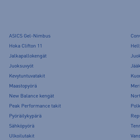
ASICS Gel-Nimbus
Con
Hoka Clifton 11
Hell
Jalkapallokengät
Juo
Juoksuvyöt
Jää
Kevytuntuvatakit
Kuor
Maastopyörä
Meri
New Balance kengät
Nort
Peak Performance takit
Pol
Pyöräilykypärä
Rep
Sähköpyörä
Tenn
Ulkoilutakit
Van