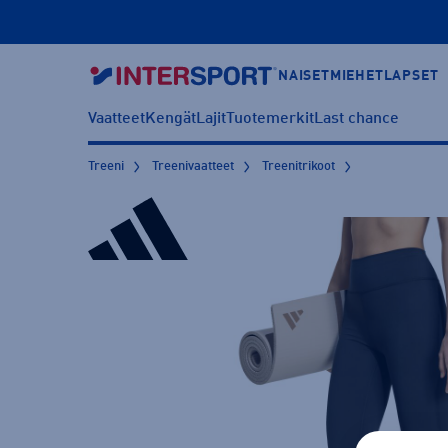
NAISET
MIEHET
LAPSET
Vaatteet
Kengät
Lajit
Tuotemerkit
Last chance
Treeni
Treenivaatteet
Treenitrikoot