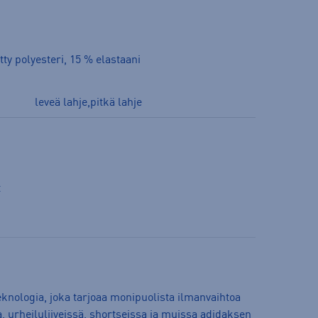
tty polyesteri, 15 % elastaani
leveä lahje,pitkä lahje
t
knologia, joka tarjoaa monipuolista ilmanvaihtoa
, urheiluliiveissä, shortseissa ja muissa adidaksen