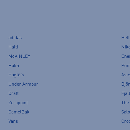
adidas
Hel
Halti
Nik
McKINLEY
Ene
Hoka
Pu
Haglöfs
Asi
Under Armour
Bjö
Craft
Fjäl
Zeropoint
The
CamelBak
Sal
Vans
Cro