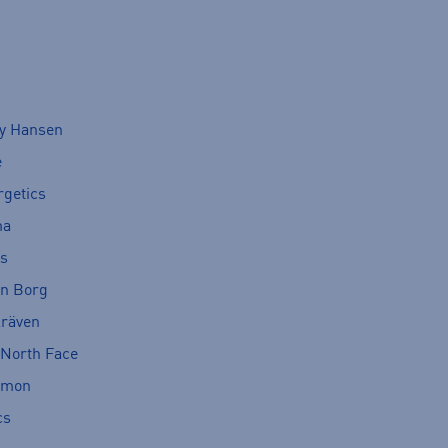
ly Hansen
e
rgetics
ma
cs
rn Borg
lräven
 North Face
omon
cs