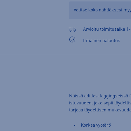
Valitse koko nähdäksesi m
Arvioitu toimitusaika 1-
Ilmainen palautus
Näissä adidas-leggingseissä f
istuvuuden, joka sopii täydelli
tarjoaa täydellisen mukavuud
Korkea vyötärö