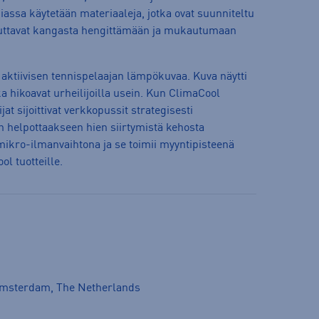
iassa käytetään materiaaleja, jotka ovat suunniteltu
 auttavat kangasta hengittämään ja mukautumaan
 aktiivisen tennispelaajan lämpökuvaa. Kuva näytti
a hikoavat urheilijoilla usein. Kun ClimaCool
ijat sijoittivat verkkopussit strategisesti
n helpottaakseen hien siirtymistä kehosta
ikro-ilmanvaihtona ja se toimii myyntipisteenä
l tuotteille.
Amsterdam, The Netherlands