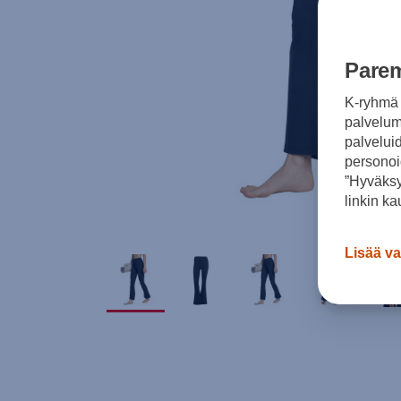
Parem
K-ryhmä 
palvelumm
palvelui
personoi
”Hyväksy
linkin ka
Lisää va