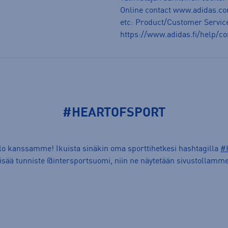
Online contact www.adidas.co
etc: Product/Customer Service
https://www.adidas.fi/help/co
#HEARTOFSPORT
ilo kanssamme! Ikuista sinäkin oma sporttihetkesi hashtagilla
#
lisää tunniste @intersportsuomi, niin ne näytetään sivustollamme