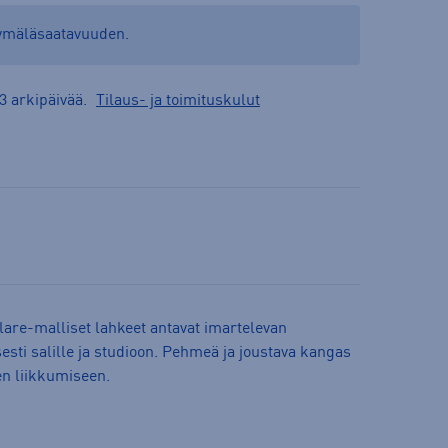
yymäläsaatavuuden.
3 arkipäivää.
Tilaus- ja toimituskulut
lare-malliset lahkeet antavat imartelevan
sesti salille ja studioon. Pehmeä ja joustava kangas
en liikkumiseen.