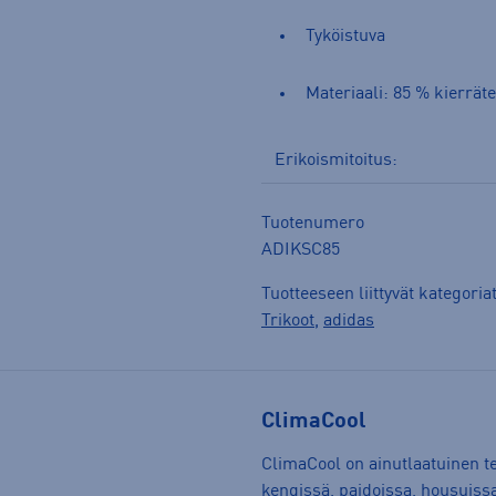
Tyköistuva
Materiaali: 85 % kierräte
Erikoismitoitus:
Tuotenumero
ADIKSC85
Tuotteeseen liittyvät kategoria
Trikoot
,
adidas
ClimaCool
ClimaCool on ainutlaatuinen te
kengissä, paidoissa, housuissa