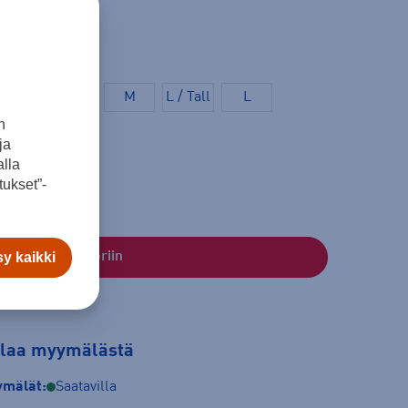
S
M / Tall
M
L / Tall
L
n
XXL
ja
lla
ukset”-
y kaikki
Lisää ostoskoriin
tilaa myymälästä
mälät:
Saatavilla