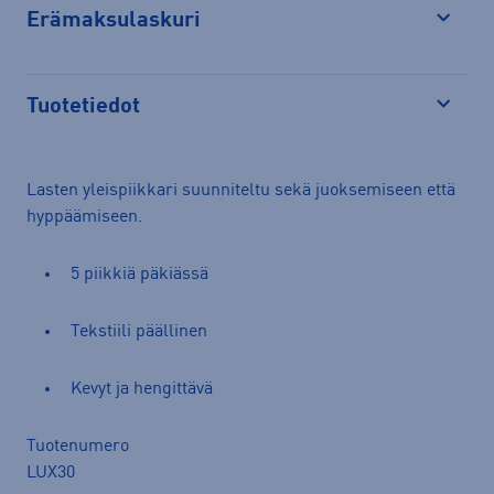
Erämaksulaskuri
Avaa
Tuotetiedot
Avaa
Lasten yleispiikkari suunniteltu sekä juoksemiseen että
hyppäämiseen.
5 piikkiä päkiässä
Tekstiili päällinen
Kevyt ja hengittävä
Tuotenumero
LUX30