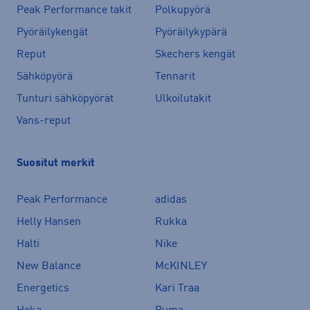
Peak Performance takit
Polkupyörä
Pyöräilykengät
Pyöräilykypärä
Reput
Skechers kengät
Sähköpyörä
Tennarit
Tunturi sähköpyörät
Ulkoilutakit
Vans-reput
Suositut merkit
Peak Performance
adidas
Helly Hansen
Rukka
Halti
Nike
New Balance
McKINLEY
Energetics
Kari Traa