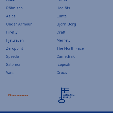
Hoka
Puma
Röhnisch
Haglöfs
Asics
Luhta
Under Armour
Björn Borg
Firefly
Craft
Fjällräven
Merrell
Zeropoint
The North Face
Speedo
CamelBak
Salomon
Icepeak
Vans
Crocs