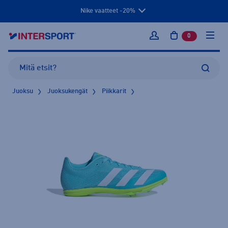
Nike vaatteet -20%
0
tuotetta osto
Kirjaudu sisään
Juoksu
Juoksukengät
Piikkarit