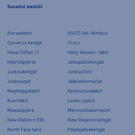
Suositut sisällöt
Ale vaatteet
ASICS Gel-Nimbus
Converse kengät
Crocs
Hoka Clifton 11
Helly Hansen -takit
Hybridipyörät
Jalkapallokengät
Juoksukengät
Juoksuliivit
Juoksuvyöt
Jääkiekkomailat
Kevyttoppatakit
Kevytuntuvatakit
Kuoritakit
Lasten pyörä
Maastopyörä
Merinovillakerrastot
New Balance 530
New Balance kengät
North Face takit
Paljasjalkakengät