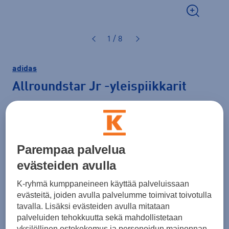
1 / 8
adidas
Allroundstar Jr
-yleispiikkarit
65,00 €
Väri
Vaaleanvihreä
Parempaa palvelua
evästeiden avulla
K-ryhmä kumppaneineen käyttää palveluissaan
Koko
evästeitä, joiden avulla palvelumme toimivat toivotulla
34
35
tavalla. Lisäksi evästeiden avulla mitataan
palveluiden tehokkuutta sekä mahdollistetaan
Kokotaulukko
yksilöllinen ostokokemus ja personoidun mainonnan