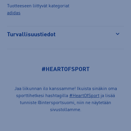
Tuotteeseen liittyvät kategoriat
adidas
Turvallisuustiedot
Avaa
#HEARTOFSPORT
Jaa liikunnan ilo kanssamme! Ikuista sinäkin oma
sporttihetkesi hashtagilla
#HeartOfSport
ja lisää
tunniste @intersportsuomi, niin ne näytetään
sivustollamme.