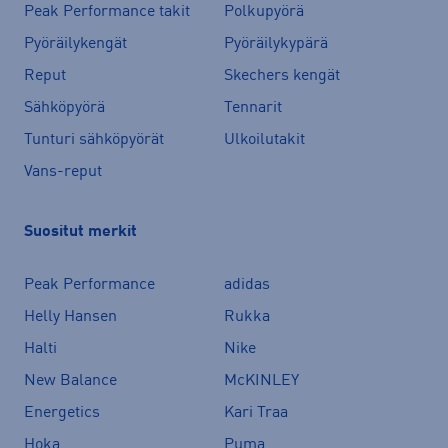
Peak Performance takit
Polkupyörä
Pyöräilykengät
Pyöräilykypärä
Reput
Skechers kengät
Sähköpyörä
Tennarit
Tunturi sähköpyörät
Ulkoilutakit
Vans-reput
Suositut merkit
Peak Performance
adidas
Helly Hansen
Rukka
Halti
Nike
New Balance
McKINLEY
Energetics
Kari Traa
Hoka
Puma