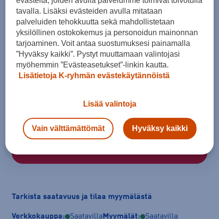
evästeitä, joiden avulla palvelumme toimivat toivotulla
tavalla. Lisäksi evästeiden avulla mitataan
palveluiden tehokkuutta sekä mahdollistetaan
yksilöllinen ostokokemus ja personoidun mainonnan
tarjoaminen. Voit antaa suostumuksesi painamalla
”Hyväksy kaikki”. Pystyt muuttamaan valintojasi
Koko
myöhemmin ”Evästeasetukset”-linkin kautta.
37 ⅓
38
38 ⅔
39 ⅓
40
40 ⅔
41 ⅓
Lisätietoja K-ryhmän evästekäytännöistä
42
Lisää valintoja
Kokotaulukko
Vain välttämättömät
Hyväksy kaikki
Lisää ostoskoriin
Tarkista saatavuus ja tilaa myymälästä
Verkkokauppa:
Saatavilla
Myymälät:
Saatavilla