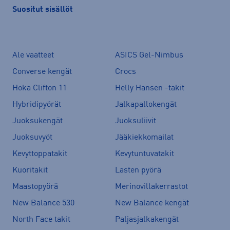
Suositut sisällöt
Ale vaatteet
ASICS Gel-Nimbus
Converse kengät
Crocs
Hoka Clifton 11
Helly Hansen -takit
Hybridipyörät
Jalkapallokengät
Juoksukengät
Juoksuliivit
Juoksuvyöt
Jääkiekkomailat
Kevyttoppatakit
Kevytuntuvatakit
Kuoritakit
Lasten pyörä
Maastopyörä
Merinovillakerrastot
New Balance 530
New Balance kengät
North Face takit
Paljasjalkakengät