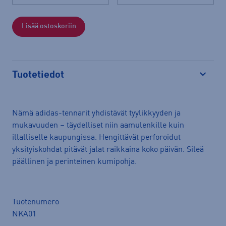
Lisää ostoskoriin
Tuotetiedot
Avaa
Nämä adidas-tennarit yhdistävät tyylikkyyden ja
mukavuuden – täydelliset niin aamulenkille kuin
illalliselle kaupungissa. Hengittävät perforoidut
yksityiskohdat pitävät jalat raikkaina koko päivän. Sileä
päällinen ja perinteinen kumipohja.
Tuotenumero
NKA01