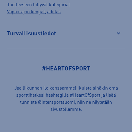
Tuotteeseen liittyvät kategoriat
Vapaa-ajan kengät
,
adidas
Turvallisuustiedot
Avaa
#HEARTOFSPORT
Jaa liikunnan ilo kanssamme! Ikuista sinäkin oma
sporttihetkesi hashtagilla
#HeartOfSport
ja lisää
tunniste @intersportsuomi, niin ne näytetään
sivustollamme.