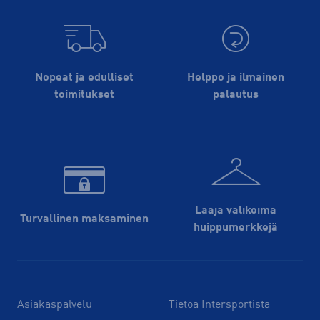
Nopeat ja edulliset
Helppo ja ilmainen
toimitukset
palautus
Laaja valikoima
Turvallinen maksaminen
huippu­merkkejä
Asiakaspalvelu
Tietoa Intersportista