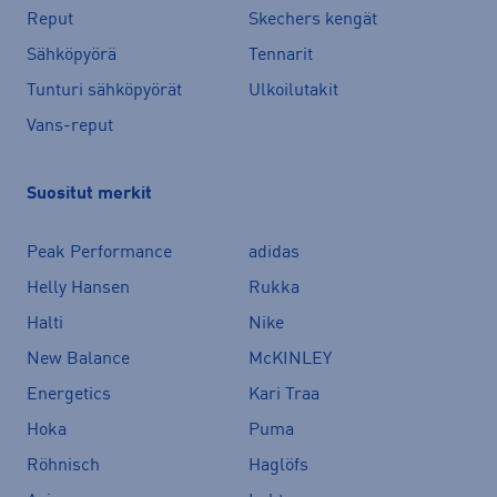
Reput
Skechers kengät
Sähköpyörä
Tennarit
Tunturi sähköpyörät
Ulkoilutakit
Vans-reput
Suositut merkit
Peak Performance
adidas
Helly Hansen
Rukka
Halti
Nike
New Balance
McKINLEY
Energetics
Kari Traa
Hoka
Puma
Röhnisch
Haglöfs