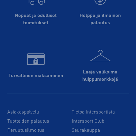
Nopeat ja edulliset
Helppo ja ilmainen
toimitukset
palautus
Laaja valikoima
Turvallinen maksaminen
huippu­merkkejä
Asiakaspalvelu
Tietoa Intersportista
Tuotteiden palautus
Intersport Club
Peruutusilmoitus
Seurakauppa