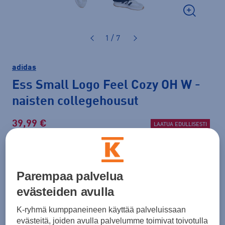
1 / 7
adidas
Ess Small Logo Feel Cozy OH W
-
naisten collegehousut
39,99 €
LAATUA EDULLISESTI
Normaalihinta: 50,00 €
Lisätietoa
30pv alin hinta: 39,99 €
Parempaa palvelua
Väri
Musta
evästeiden avulla
K-ryhmä kumppaneineen käyttää palveluissaan
evästeitä, joiden avulla palvelumme toimivat toivotulla