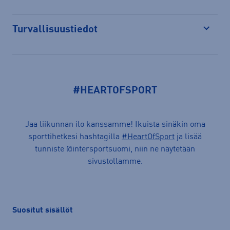
Turvallisuustiedot
Avaa
#HEARTOFSPORT
Jaa liikunnan ilo kanssamme! Ikuista sinäkin oma
sporttihetkesi hashtagilla
#HeartOfSport
ja lisää
tunniste @intersportsuomi, niin ne näytetään
sivustollamme.
Suositut sisällöt