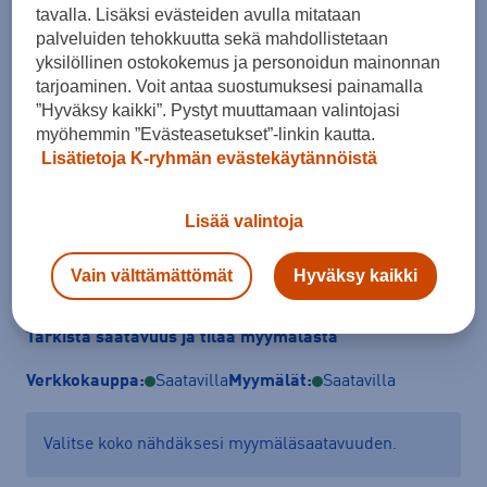
tavalla. Lisäksi evästeiden avulla mitataan
Koko
palveluiden tehokkuutta sekä mahdollistetaan
XXS
XS
S / Tall
S
M
M / Tall
L / Tall
yksilöllinen ostokokemus ja personoidun mainonnan
tarjoaminen. Voit antaa suostumuksesi painamalla
L
XL / Tall
XL
XXL / Tall
XXL
”Hyväksy kaikki”. Pystyt muuttamaan valintojasi
myöhemmin ”Evästeasetukset”-linkin kautta.
Kokotaulukko
Lisätietoja K-ryhmän evästekäytännöistä
Lisää valintoja
Lisää ostoskoriin
Vain välttämättömät
Hyväksy kaikki
Tarkista saatavuus ja tilaa myymälästä
Verkkokauppa:
Saatavilla
Myymälät:
Saatavilla
Valitse koko nähdäksesi myymäläsaatavuuden.