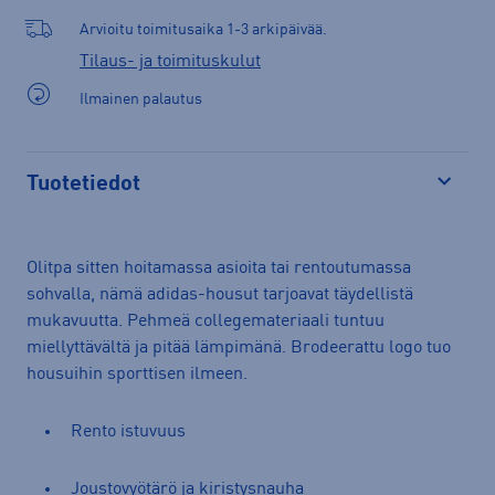
Arvioitu toimitusaika 1-3 arkipäivää.
Tilaus- ja toimituskulut
Ilmainen palautus
Tuotetiedot
Avaa
Olitpa sitten hoitamassa asioita tai rentoutumassa
sohvalla, nämä adidas-housut tarjoavat täydellistä
mukavuutta. Pehmeä collegemateriaali tuntuu
miellyttävältä ja pitää lämpimänä. Brodeerattu logo tuo
housuihin sporttisen ilmeen.
Rento istuvuus
Joustovyötärö ja kiristysnauha