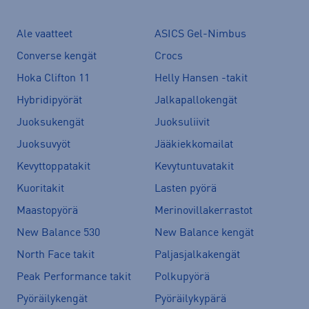
Ale vaatteet
ASICS Gel-Nimbus
Converse kengät
Crocs
Hoka Clifton 11
Helly Hansen -takit
Hybridipyörät
Jalkapallokengät
Juoksukengät
Juoksuliivit
Juoksuvyöt
Jääkiekkomailat
Kevyttoppatakit
Kevytuntuvatakit
Kuoritakit
Lasten pyörä
Maastopyörä
Merinovillakerrastot
New Balance 530
New Balance kengät
North Face takit
Paljasjalkakengät
Peak Performance takit
Polkupyörä
Pyöräilykengät
Pyöräilykypärä