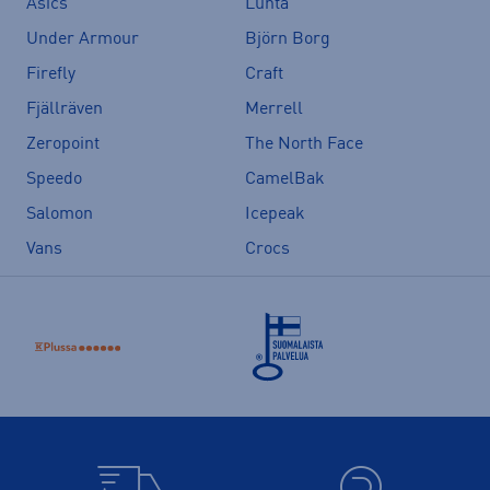
Asics
Luhta
Under Armour
Björn Borg
Firefly
Craft
Fjällräven
Merrell
Zeropoint
The North Face
Speedo
CamelBak
Salomon
Icepeak
Vans
Crocs