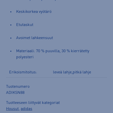
Keskikorkea vyötärö
Etutaskut
Avoimet lahkeensuut
Materiaali: 70 % puuvilla, 30 % kierrätetty
polyesteri
Erikoismitoitus:
leveä lahje,pitkä lahje
Tuotenumero
ADIKSN88
Tuotteeseen liittyvät kategoriat
Housut
,
adidas