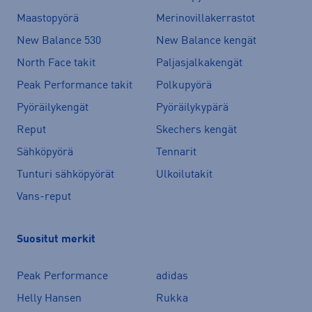
Maastopyörä
Merinovillakerrastot
New Balance 530
New Balance kengät
North Face takit
Paljasjalkakengät
Peak Performance takit
Polkupyörä
Pyöräilykengät
Pyöräilykypärä
Reput
Skechers kengät
Sähköpyörä
Tennarit
Tunturi sähköpyörät
Ulkoilutakit
Vans-reput
Suositut merkit
Peak Performance
adidas
Helly Hansen
Rukka