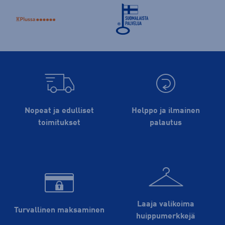
Nopeat ja edulliset
Helppo ja ilmainen
toimitukset
palautus
Laaja valikoima
Turvallinen maksaminen
huippu­merkkejä