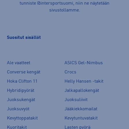
tunniste @intersportsuomi, niin ne näytetään
sivustollamme.
Suositut sisällöt
Ale vaatteet
ASICS Gel-Nimbus
Converse kengät
Crocs
Hoka Clifton 11
Helly Hansen -takit
Hybridipyörät
Jalkapallokengät
Juoksukengät
Juoksuliivit
Juoksuvyöt
Jääkiekkomailat
Kevyttoppatakit
Kevytuntuvatakit
Kuoritakit
Lasten pyörä