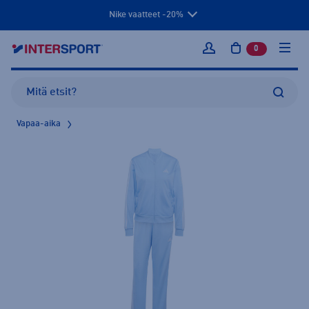
Nike vaatteet -20%
0
tuotetta osto
Kirjaudu sisään
Vapaa-aika