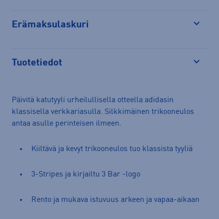
Erämaksulaskuri
Avaa
Tuotetiedot
Avaa
Päivitä katutyyli urheilullisella otteella adidasin
klassisella verkkariasulla. Silkkimäinen trikooneulos
antaa asulle perinteisen ilmeen.
Kiiltävä ja kevyt trikooneulos tuo klassista tyyliä
3-Stripes ja kirjailtu 3 Bar -logo
Rento ja mukava istuvuus arkeen ja vapaa-aikaan