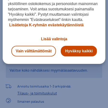
yksilöllinen ostokokemus ja personoidun mainonnan
Kokotaulukko
tarjoaminen. Voit antaa suostumuksesi painamalla
”Hyväksy kaikki”. Pystyt muuttamaan valintojasi
myöhemmin ”Evästeasetukset”-linkin kautta.
Lisätietoja K-ryhmän evästekäytännöistä
Lisää ostoskoriin
Lisää valintoja
Tarkista saatavuus ja tilaa myymälästä
Vain välttämättömät
Hyväksy kaikki
Verkkokauppa:
Saatavilla
Myymälät:
Saatavilla
Valitse koko nähdäksesi myymäläsaatavuuden.
Arvioitu toimitusaika 1-3 arkipäivää.
Tilaus- ja toimituskulut
Ilmainen palautus