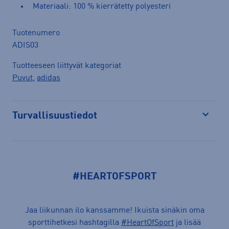
Materiaali: 100 % kierrätetty polyesteri
Tuotenumero
ADIS03
Tuotteeseen liittyvät kategoriat
Puvut
,
adidas
Turvallisuustiedot
Avaa
#HEARTOFSPORT
Jaa liikunnan ilo kanssamme! Ikuista sinäkin oma
sporttihetkesi hashtagilla
#HeartOfSport
ja lisää