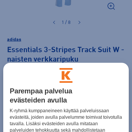
1 / 8
adidas
Essentials 3-Stripes Track Suit W
-
naisten verkkaripuku
75,00 €
Väri
Vaaleansininen
Parempaa palvelua
evästeiden avulla
K-ryhmä kumppaneineen käyttää palveluissaan
Koko
evästeitä, joiden avulla palvelumme toimivat toivotulla
tavalla. Lisäksi evästeiden avulla mitataan
XS
S
M
L
XL
XXL
palveluiden tehokkuutta sekä mahdollistetaan