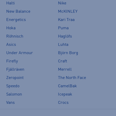
Halti
Nike
New Balance
McKINLEY
Energetics
Kari Traa
Hoka
Puma
Röhnisch
Haglöfs
Asics
Luhta
Under Armour
Björn Borg
Firefly
Craft
Fjällräven
Merrell
Zeropoint
The North Face
Speedo
CamelBak
Salomon
Icepeak
Vans
Crocs