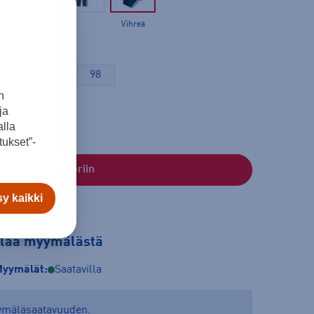
Vihreä
80
86
98
n
ja
lla
ukset”-
Lisää ostoskoriin
y kaikki
tilaa myymälästä
yymälät:
Saatavilla
yymäläsaatavuuden.