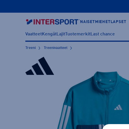
NAISET
MIEHET
LAPSET
Vaatteet
Kengät
Lajit
Tuotemerkit
Last chance
Treeni
Treenivaatteet