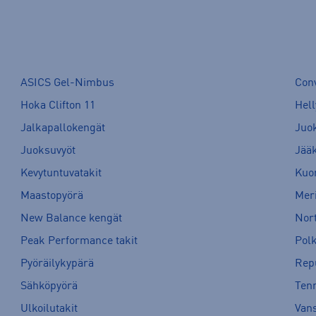
ASICS Gel-Nimbus
Con
Hoka Clifton 11
Hell
Jalkapallokengät
Juo
Juoksuvyöt
Jää
Kevytuntuvatakit
Kuor
Maastopyörä
Meri
New Balance kengät
Nort
Peak Performance takit
Pol
Pyöräilykypärä
Rep
Sähköpyörä
Tenn
Ulkoilutakit
Van