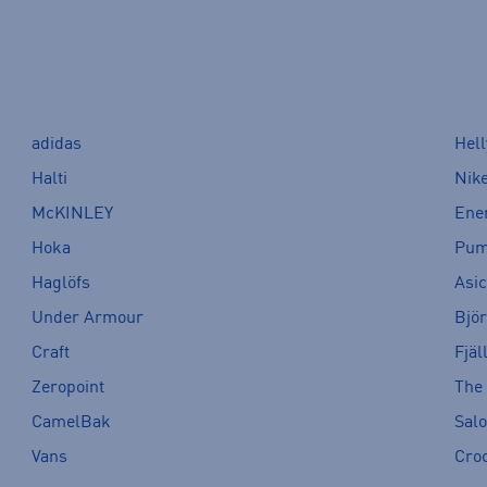
adidas
Hel
Halti
Nik
McKINLEY
Ene
Hoka
Pu
Haglöfs
Asi
Under Armour
Bjö
Craft
Fjäl
Zeropoint
The
CamelBak
Sal
Vans
Cro