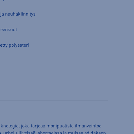
ja nauhakiinnitys
keensuut
etty polyesteri
t
knologia, joka tarjoaa monipuolista ilmanvaihtoa
, urheiluliiveissä, shortseissa ja muissa adidaksen