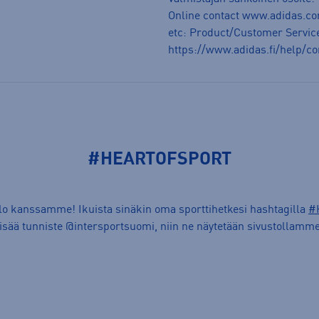
Online contact www.adidas.co
etc: Product/Customer Service
https://www.adidas.fi/help/co
#HEARTOFSPORT
ilo kanssamme! Ikuista sinäkin oma sporttihetkesi hashtagilla
#
lisää tunniste @intersportsuomi, niin ne näytetään sivustollamme