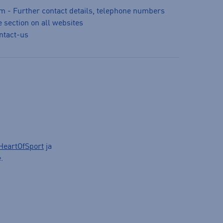
m - Further contact details, telephone numbers
 section on all websites
ntact-us
HeartOfSport
ja
.