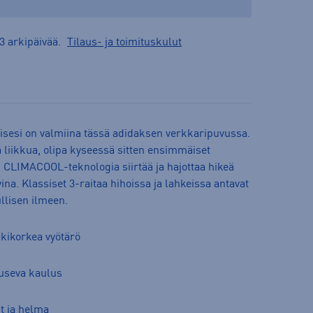
3 arkipäivää.
Tilaus- ja toimituskulut
isesi on valmiina tässä adidaksen verkkaripuvussa.
iikkua, olipa kyseessä sitten ensimmäiset
a. CLIMACOOL-teknologia siirtää ja hajottaa hikeä
vina. Klassiset 3-raitaa hihoissa ja lahkeissa antavat
llisen ilmeen.
skikorkea vyötärö
ouseva kaulus
t ja helma