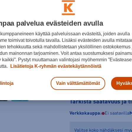
paa palvelua evästeiden avulla
Koko
62
68
74
kumppaneineen käyttää palveluissaan evästeitä, joiden avulla
e toimivat toivotulla tavalla. Lisäksi evästeiden avulla mitataa
Kokotaulukko
den tehokkuutta sekä mahdollistetaan yksilöllinen ostokokemus 
dun mainonnan tarjoaminen. Voit antaa suostumuksesi painama
 kaikki”. Pystyt muuttamaan valintojasi myöhemmin ”Evästeaset
utta.
Lisätietoja K-ryhmän evästekäytännöistä
lintoja
Vain välttämättömät
Hyväks
Tarkista saatavuus ja 
Verkkokauppa:
Ei saatavilla
M
Valitse koko nähdäksesi m