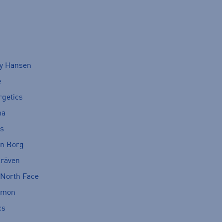
ly Hansen
e
rgetics
ma
cs
rn Borg
lräven
 North Face
omon
cs