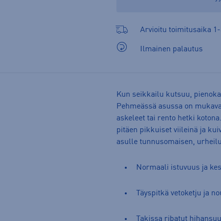
Arvioitu toimitusaika 1-
Ilmainen palautus
Kun seikkailu kutsuu, pienoka
Pehmeässä asussa on mukava l
askeleet tai rento hetki koton
pitäen pikkuiset viileinä ja kui
asulle tunnusomaisen, urheilu
Normaali istuvuus ja ke
Täyspitkä vetoketju ja n
Takissa ribatut hihansuu