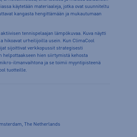
iassa käytetään materiaaleja, jotka ovat suunniteltu
 auttavat kangasta hengittämään ja mukautumaan
 aktiivisen tennispelaajan lämpökuvaa. Kuva näytti
a hikoavat urheilijoilla usein. Kun ClimaCool
ijat sijoittivat verkkopussit strategisesti
n helpottaakseen hien siirtymistä kehosta
ikro-ilmanvaihtona ja se toimii myyntipisteenä
l tuotteille.
Amsterdam, The Netherlands