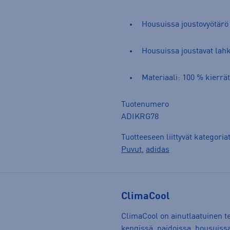
Housuissa joustovyötärö 
Housuissa joustavat lah
Materiaali: 100 % kierrät
Tuotenumero
ADIKRG78
Tuotteeseen liittyvät kategoria
Puvut
,
adidas
ClimaCool
ClimaCool on ainutlaatuinen te
kengissä, paidoissa, housuissa