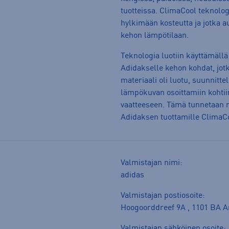
tuotteissa. ClimaCool teknolog
hylkimään kosteutta ja jotka
kehon lämpötilaan.
Teknologia luotiin käyttämällä
Adidakselle kehon kohdat, jotk
materiaali oli luotu, suunnittel
lämpökuvan osoittamiin kohtii
vaatteeseen. Tämä tunnetaan m
Adidaksen tuottamille ClimaCoo
Valmistajan nimi:
adidas
Valmistajan postiosoite:
Hoogoorddreef 9A , 1101 BA 
Valmistajan sähköinen osoite: