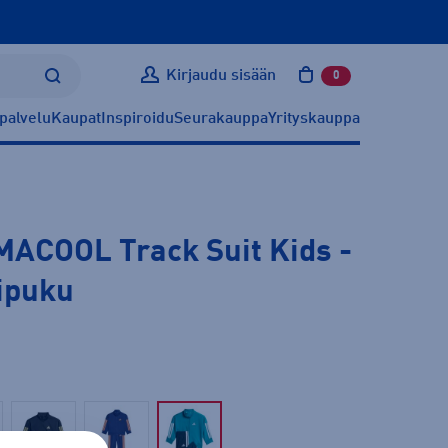
Kirjaudu sisään
0
tuotetta ostoskoris
palvelu
Kaupat
Inspiroidu
Seurakauppa
Yrityskauppa
MACOOL Track Suit Kids
-
ipuku