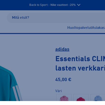
Back to Sport - Nike vaatteet -20%
Huoltopalvelut
Asiakas
adidas
Essentials CLI
lasten verkkar
45,00 €
Väri