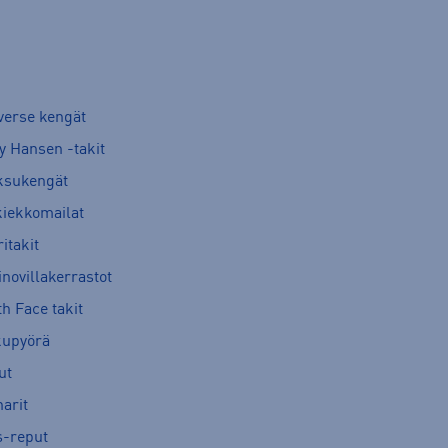
verse kengät
y Hansen -takit
ksukengät
kiekkomailat
itakit
novillakerrastot
h Face takit
kupyörä
ut
arit
s-reput