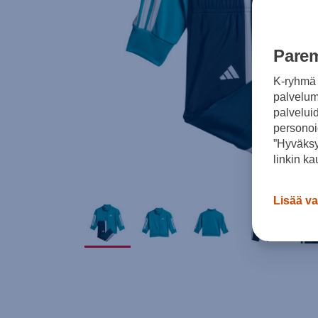
Parem
K-ryhmä 
palvelumm
palvelui
personoi
”Hyväksy
linkin ka
Lisää va