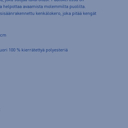
a, joka suojaa tavaroitasi. Päälokerossa on
ka helpottaa avaamista molemmilta puolilta.
sisäänrakennettu kenkälokero, joka pitää kengät
8 cm
uori 100 % kierrätettyä polyesteriä
t