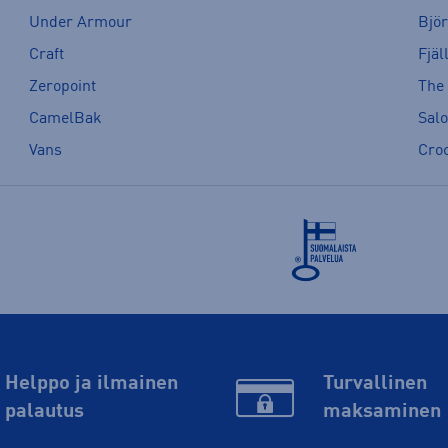
Under Armour
Bjö
Craft
Fjäl
Zeropoint
The
CamelBak
Sal
Vans
Cro
Helppo ja ilmainen
Turvallinen
palautus
maksaminen