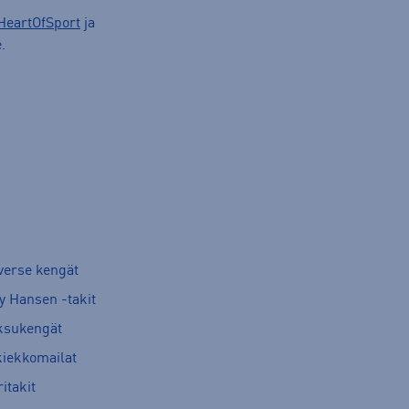
HeartOfSport
ja
.
verse kengät
y Hansen -takit
ksukengät
kiekkomailat
itakit