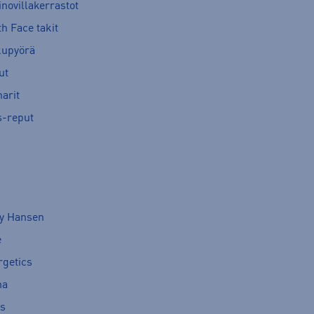
novillakerrastot
h Face takit
kupyörä
ut
arit
s-reput
ly Hansen
e
rgetics
ma
cs