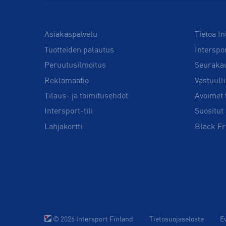
Asiakaspalvelu
Tietoa In
Tuotteiden palautus
Interspo
Peruutusilmoitus
Seuraka
Reklamaatio
Vastuull
Tilaus- ja toimitusehdot
Avoimet 
Intersport-tili
Suositut 
Lahjakortti
Black Fr
© 2026 Intersport Finland
Tietosuojaseloste
E