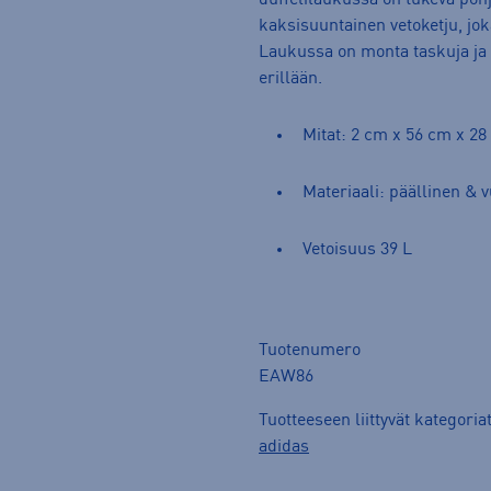
duffelilaukussa on tukeva pohj
kaksisuuntainen vetoketju, jo
Laukussa on monta taskuja ja 
erillään.
Mitat: 2 cm x 56 cm x 2
Materiaali: päällinen & v
Vetoisuus 39 L
Tuotenumero
EAW86
Tuotteeseen liittyvät kategoria
adidas