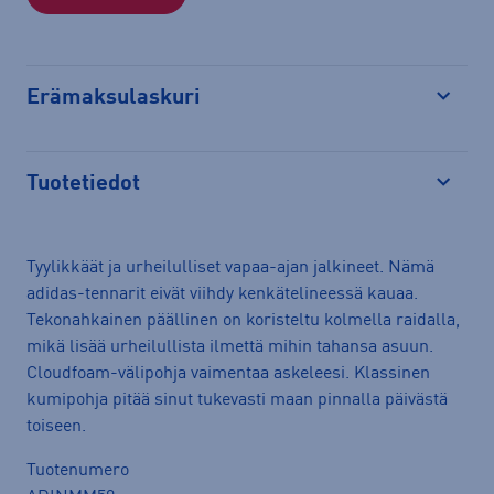
Erämaksulaskuri
Avaa
Tuotetiedot
Avaa
Tyylikkäät ja urheilulliset vapaa-ajan jalkineet. Nämä
adidas-tennarit eivät viihdy kenkätelineessä kauaa.
Tekonahkainen päällinen on koristeltu kolmella raidalla,
mikä lisää urheilullista ilmettä mihin tahansa asuun.
Cloudfoam-välipohja vaimentaa askeleesi. Klassinen
kumipohja pitää sinut tukevasti maan pinnalla päivästä
toiseen.
Tuotenumero