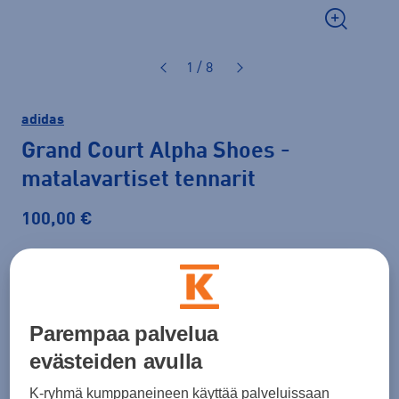
1 / 8
adidas
Grand Court Alpha Shoes
-
matalavartiset tennarit
100,00 €
Väri
Harmaa
Parempaa palvelua
evästeiden avulla
K-ryhmä kumppaneineen käyttää palveluissaan