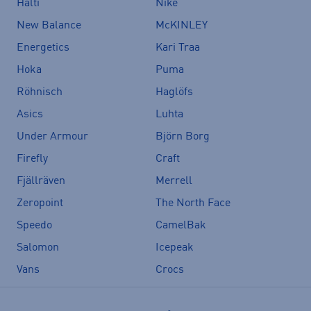
Halti
Nike
New Balance
McKINLEY
Energetics
Kari Traa
Hoka
Puma
Röhnisch
Haglöfs
Asics
Luhta
Under Armour
Björn Borg
Firefly
Craft
Fjällräven
Merrell
Zeropoint
The North Face
Speedo
CamelBak
Salomon
Icepeak
Vans
Crocs