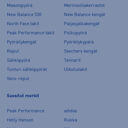
Maastopyörä
Merinovillakerrastot
New Balance 530
New Balance kengät
North Face takit
Paljasjalkakengät
Peak Performance takit
Polkupyörä
Pyöräilykengät
Pyöräilykypärä
Reput
Skechers kengät
Sähköpyörä
Tennarit
Tunturi sähköpyörät
Ulkoilutakit
Vans-reput
Suositut merkit
Peak Performance
adidas
Helly Hansen
Rukka