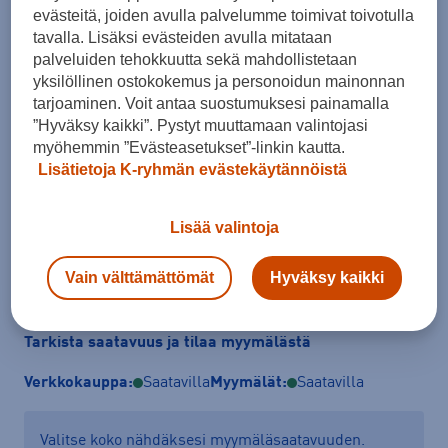
Koko
evästeitä, joiden avulla palvelumme toimivat toivotulla
tavalla. Lisäksi evästeiden avulla mitataan
36 ⅔
37 ⅓
38
38 ⅔
39 ⅓
40
40 ⅔
palveluiden tehokkuutta sekä mahdollistetaan
yksilöllinen ostokokemus ja personoidun mainonnan
41 ⅓
42
42 ⅔
43 ⅓
44
44 ⅔
45 ⅓
tarjoaminen. Voit antaa suostumuksesi painamalla
”Hyväksy kaikki”. Pystyt muuttamaan valintojasi
46
46 ⅔
47 ⅓
myöhemmin ”Evästeasetukset”-linkin kautta.
Kokotaulukko
Lisätietoja K-ryhmän evästekäytännöistä
Lisää valintoja
Lisää ostoskoriin
Vain välttämättömät
Hyväksy kaikki
Tarkista saatavuus ja tilaa myymälästä
Verkkokauppa:
Saatavilla
Myymälät:
Saatavilla
Valitse koko nähdäksesi myymäläsaatavuuden.