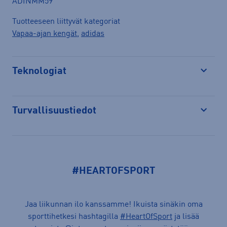
ADINMM59
Tuotteeseen liittyvät kategoriat
Vapaa-ajan kengät
,
adidas
Teknologiat
Avaa
Turvallisuustiedot
Avaa
#HEARTOFSPORT
Jaa liikunnan ilo kanssamme! Ikuista sinäkin oma
sporttihetkesi hashtagilla
#HeartOfSport
ja lisää