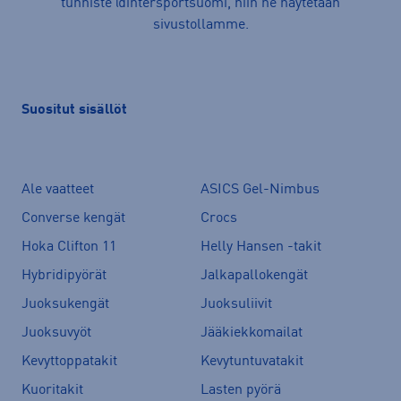
tunniste @intersportsuomi, niin ne näytetään
sivustollamme.
Suositut sisällöt
Ale vaatteet
ASICS Gel-Nimbus
Converse kengät
Crocs
Hoka Clifton 11
Helly Hansen -takit
Hybridipyörät
Jalkapallokengät
Juoksukengät
Juoksuliivit
Juoksuvyöt
Jääkiekkomailat
Kevyttoppatakit
Kevytuntuvatakit
Kuoritakit
Lasten pyörä