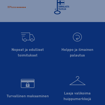
Nopeat ja edulliset
Helppo ja ilmainen
toimitukset
palautus
Laaja valikoima
Turvallinen maksaminen
huippu­merkkejä