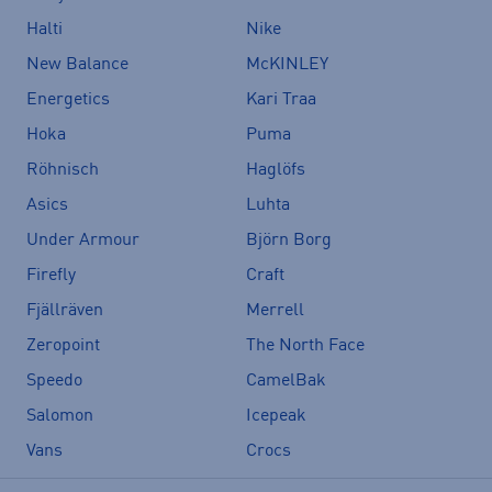
Halti
Nike
New Balance
McKINLEY
Energetics
Kari Traa
Hoka
Puma
Röhnisch
Haglöfs
Asics
Luhta
Under Armour
Björn Borg
Firefly
Craft
Fjällräven
Merrell
Zeropoint
The North Face
Speedo
CamelBak
Salomon
Icepeak
Vans
Crocs