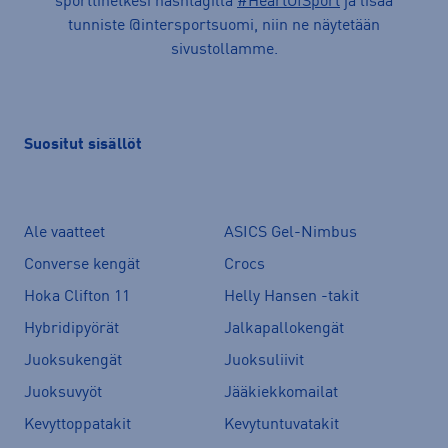
sporttihetkesi hashtagilla
#HeartOfSport
ja lisää
tunniste @intersportsuomi, niin ne näytetään
sivustollamme.
Suositut sisällöt
Ale vaatteet
ASICS Gel-Nimbus
Converse kengät
Crocs
Hoka Clifton 11
Helly Hansen -takit
Hybridipyörät
Jalkapallokengät
Juoksukengät
Juoksuliivit
Juoksuvyöt
Jääkiekkomailat
Kevyttoppatakit
Kevytuntuvatakit