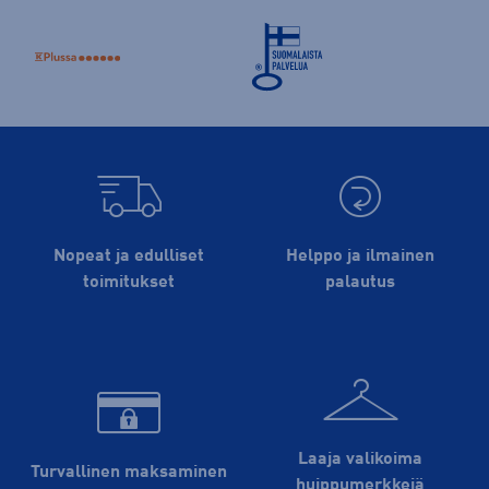
Nopeat ja edulliset
Helppo ja ilmainen
toimitukset
palautus
Laaja valikoima
Turvallinen maksaminen
huippu­merkkejä