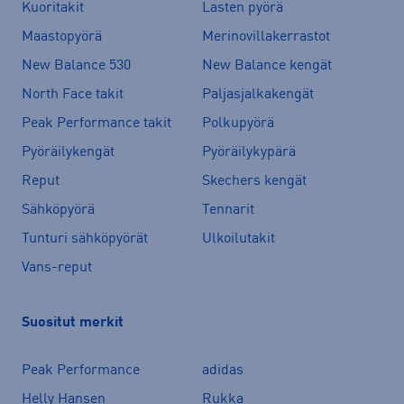
Kuoritakit
Lasten pyörä
Maastopyörä
Merinovillakerrastot
New Balance 530
New Balance kengät
North Face takit
Paljasjalkakengät
Peak Performance takit
Polkupyörä
Pyöräilykengät
Pyöräilykypärä
Reput
Skechers kengät
Sähköpyörä
Tennarit
Tunturi sähköpyörät
Ulkoilutakit
Vans-reput
Suositut merkit
Peak Performance
adidas
Helly Hansen
Rukka