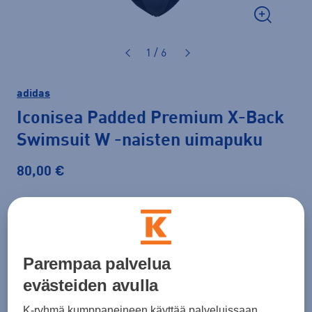
1 / 6
adidas
Iconisea Padded Premium X-Back
Swimsuit W
-naisten uimapuku
80,00 €
Väri
Musta
Parempaa palvelua
Koko
evästeiden avulla
34
36
38
40
42
44
46
K-ryhmä kumppaneineen käyttää palveluissaan