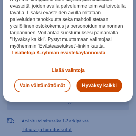
evästeitä, joiden avulla palvelumme toimivat toivotulla
48
tavalla. Lisäksi evästeiden avulla mitataan
Kokotaulukko
palveluiden tehokkuutta sekä mahdollistetaan
yksilöllinen ostokokemus ja personoidun mainonnan
tarjoaminen. Voit antaa suostumuksesi painamalla
”Hyväksy kaikki”. Pystyt muuttamaan valintojasi
Lisää ostoskoriin
myöhemmin ”Evästeasetukset”-linkin kautta.
Lisätietoja K-ryhmän evästekäytännöistä
Lisää valintoja
Tarkista saatavuus ja tilaa myymälästä
Verkkokauppa:
Saatavilla
Myymälät:
Saatavilla
Vain välttämättömät
Hyväksy kaikki
Valitse koko nähdäksesi myymäläsaatavuuden.
Arvioitu toimitusaika 1-3 arkipäivää.
Tilaus- ja toimituskulut