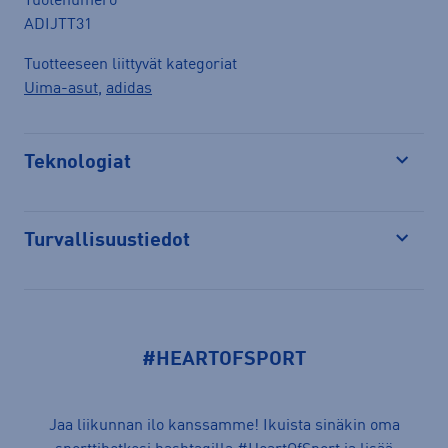
Tuotenumero
ADIJTT31
Tuotteeseen liittyvät kategoriat
Uima-asut
,
adidas
Teknologiat
Avaa
Turvallisuustiedot
Avaa
#HEARTOFSPORT
Jaa liikunnan ilo kanssamme! Ikuista sinäkin oma