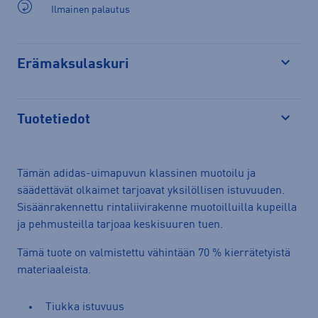
Ilmainen palautus
Erämaksulaskuri
Avaa
Tuotetiedot
Avaa
Tämän adidas-uimapuvun klassinen muotoilu ja
säädettävät olkaimet tarjoavat yksilöllisen istuvuuden.
Sisäänrakennettu rintaliivirakenne muotoilluilla kupeilla
ja pehmusteilla tarjoaa keskisuuren tuen.
Tämä tuote on valmistettu vähintään 70 % kierrätetyistä
materiaaleista.
Tiukka istuvuus