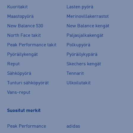
Kuoritakit
Lasten pyörä
Maastopyörä
Merinovillakerrastot
New Balance 530
New Balance kengät
North Face takit
Paljasjalkakengät
Peak Performance takit
Polkupyörä
Pyöräilykengät
Pyöräilykypärä
Reput
Skechers kengät
Sähköpyörä
Tennarit
Tunturi sähköpyörät
Ulkoilutakit
Vans-reput
Suositut merkit
Peak Performance
adidas