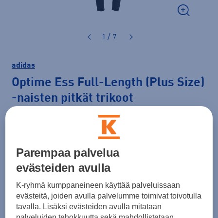
1 / 7
adidas
Optime Ess Full-Length (Plus Size)
-naisten pitkät trikoot
50,00 €
Väri
Musta
Parempaa palvelua
evästeiden avulla
K-ryhmä kumppaneineen käyttää palveluissaan
Koko
evästeitä, joiden avulla palvelumme toimivat toivotulla
tavalla. Lisäksi evästeiden avulla mitataan
XXL
XXXL
4XL
palveluiden tehokkuutta sekä mahdollistetaan