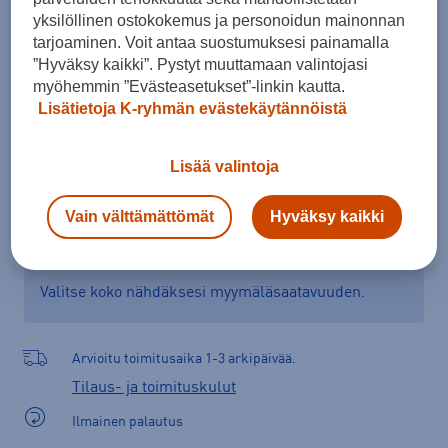
yksilöllinen ostokokemus ja personoidun mainonnan
Kokotaulukko
tarjoaminen. Voit antaa suostumuksesi painamalla
”Hyväksy kaikki”. Pystyt muuttamaan valintojasi
myöhemmin ”Evästeasetukset”-linkin kautta.
Lisää ostoskoriin
Lisätietoja K-ryhmän evästekäytännöistä
Lisää valintoja
Tarkista saatavuus ja tilaa myymälästä
Vain välttämättömät
Hyväksy kaikki
Verkkokauppa:
Ei saatavilla
Myymälät:
Saatavilla
Valitse koko nähdäksesi myymäläsaatavuuden.
Arvioitu toimitusaika 1-3 arkipäivää.
Tilaus- ja toimituskulut
Ilmainen palautus