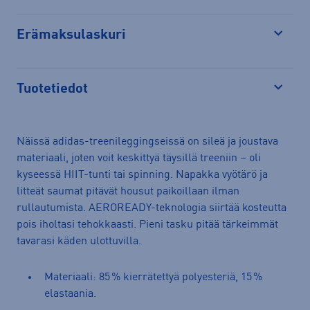
Erämaksulaskuri
Avaa
Tuotetiedot
Avaa
Näissä adidas-treenileggingseissä on sileä ja joustava
materiaali, joten voit keskittyä täysillä treeniin – oli
kyseessä HIIT-tunti tai spinning. Napakka vyötärö ja
litteät saumat pitävät housut paikoillaan ilman
rullautumista. AEROREADY-teknologia siirtää kosteutta
pois iholtasi tehokkaasti. Pieni tasku pitää tärkeimmät
tavarasi käden ulottuvilla.
Materiaali: 85 % kierrätettyä polyesteriä, 15 %
elastaania.