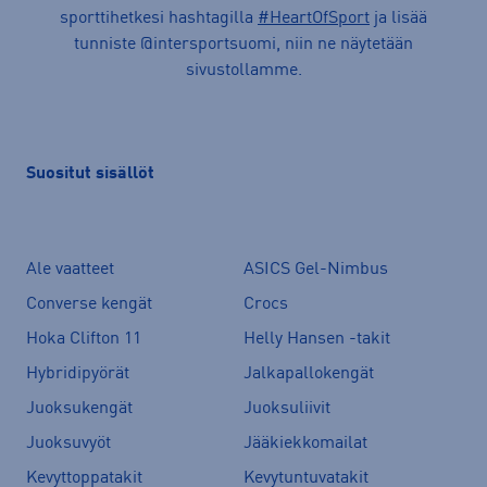
sporttihetkesi hashtagilla
#HeartOfSport
ja lisää
tunniste @intersportsuomi, niin ne näytetään
sivustollamme.
Suositut sisällöt
Ale vaatteet
ASICS Gel-Nimbus
Converse kengät
Crocs
Hoka Clifton 11
Helly Hansen -takit
Hybridipyörät
Jalkapallokengät
Juoksukengät
Juoksuliivit
Juoksuvyöt
Jääkiekkomailat
Kevyttoppatakit
Kevytuntuvatakit