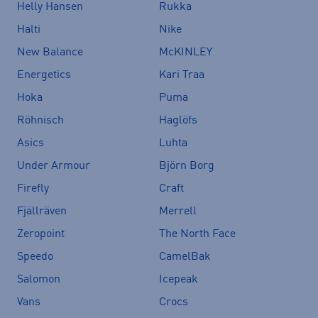
Helly Hansen
Rukka
Halti
Nike
New Balance
McKINLEY
Energetics
Kari Traa
Hoka
Puma
Röhnisch
Haglöfs
Asics
Luhta
Under Armour
Björn Borg
Firefly
Craft
Fjällräven
Merrell
Zeropoint
The North Face
Speedo
CamelBak
Salomon
Icepeak
Vans
Crocs