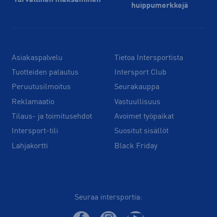
Turvallinen maksaminen
huippu­merkkejä
Asiakaspalvelu
Tietoa Intersportista
Tuotteiden palautus
Intersport Club
Peruutusilmoitus
Seurakauppa
Reklamaatio
Vastuullisuus
Tilaus- ja toimitusehdot
Avoimet työpaikat
Intersport-tili
Suositut sisällöt
Lahjakortti
Black Friday
Seuraa intersportia: