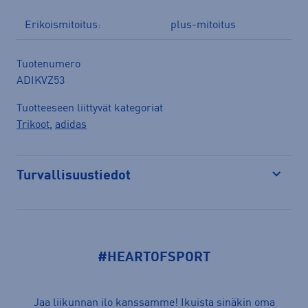
Erikoismitoitus:
plus-mitoitus
Tuotenumero
ADIKVZ53
Tuotteeseen liittyvät kategoriat
Trikoot
,
adidas
Turvallisuustiedot
Avaa
#HEARTOFSPORT
Jaa liikunnan ilo kanssamme! Ikuista sinäkin oma