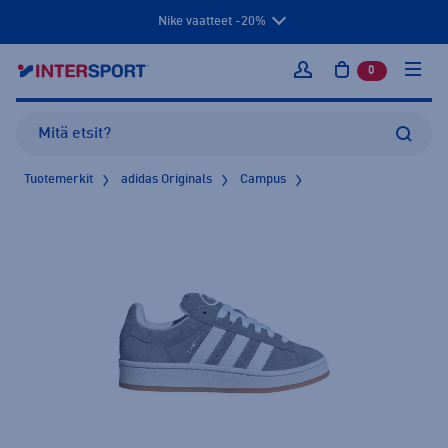
Nike vaatteet -20%
0
tuotetta osto
Kirjaudu sisään
Tuotemerkit
adidas Originals
Campus