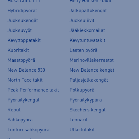
Hoka Clifton 11
Helly Hansen -takit
Hybridipyörät
Jalkapallokengät
Juoksukengät
Juoksuliivit
Juoksuvyöt
Jääkiekkomailat
Kevyttoppatakit
Kevytuntuvatakit
Kuoritakit
Lasten pyörä
Maastopyörä
Merinovillakerrastot
New Balance 530
New Balance kengät
North Face takit
Paljasjalkakengät
Peak Performance takit
Polkupyörä
Pyöräilykengät
Pyöräilykypärä
Reput
Skechers kengät
Sähköpyörä
Tennarit
Tunturi sähköpyörät
Ulkoilutakit