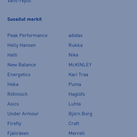
Vans-reput
Suositut merkit
Peak Performance
adidas
Helly Hansen
Rukka
Halti
Nike
New Balance
McKINLEY
Energetics
Kari Traa
Hoka
Puma
Röhnisch
Haglöfs
Asics
Luhta
Under Armour
Björn Borg
Firefly
Craft
Fjällräven
Merrell