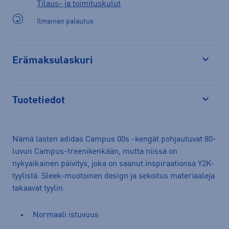
Tilaus- ja toimituskulut
Ilmainen palautus
Erämaksulaskuri
Avaa
Tuotetiedot
Avaa
Nämä lasten adidas Campus 00s -kengät pohjautuvat 80-
luvun Campus-treenikenkään, mutta niissä on
nykyaikainen päivitys, joka on saanut inspiraationsa Y2K-
tyylistä. Sleek-muotoinen design ja sekoitus materiaaleja
takaavat tyylin.
Normaali istuvuus