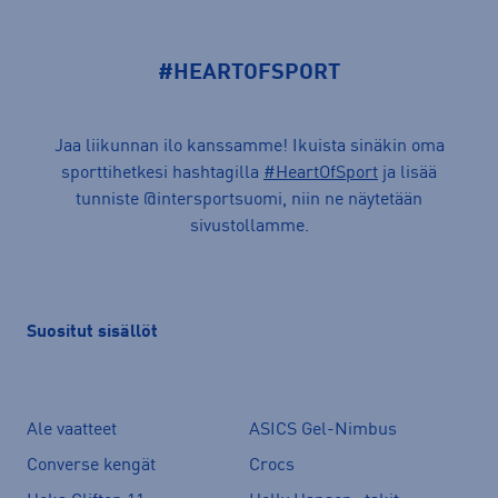
#HEARTOFSPORT
Jaa liikunnan ilo kanssamme! Ikuista sinäkin oma
sporttihetkesi hashtagilla
#HeartOfSport
ja lisää
tunniste @intersportsuomi, niin ne näytetään
sivustollamme.
Suositut sisällöt
Ale vaatteet
ASICS Gel-Nimbus
Converse kengät
Crocs