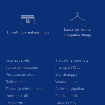
Laaja valikoima
Turvallinen maksaminen
huippu­merkkejä
Asiakaspalvelu
Tietoa Intersportista
Tuotteiden palautus
Intersport Club
Peruutusilmoitus
Seurakauppa
Reklamaatio
Vastuullisuus
Tilaus- ja toimitusehdot
Avoimet työpaikat
Intersport-tili
Suositut sisällöt
Lahjakortti
Black Friday