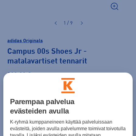
1 / 9
adidas Originals
Campus 00s Shoes Jr
-
matalavartiset tennarit
100,00 €
Väri
Vaaleanharmaa
Parempaa palvelua
evästeiden avulla
K-ryhmä kumppaneineen käyttää palveluissaan
evästeitä, joiden avulla palvelumme toimivat toivotulla
tavalla. Lisäksi evästeiden avulla mitataan