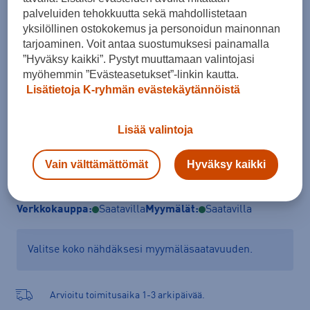
Koko
palveluiden tehokkuutta sekä mahdollistetaan
yksilöllinen ostokokemus ja personoidun mainonnan
35,5
36
36 ⅔
37 ⅓
38
38 ⅔
tarjoaminen. Voit antaa suostumuksesi painamalla
”Hyväksy kaikki”. Pystyt muuttamaan valintojasi
Kokotaulukko
myöhemmin ”Evästeasetukset”-linkin kautta.
Lisätietoja K-ryhmän evästekäytännöistä
Lisää ostoskoriin
Lisää valintoja
Vain välttämättömät
Hyväksy kaikki
Tarkista saatavuus ja tilaa myymälästä
Verkkokauppa:
Saatavilla
Myymälät:
Saatavilla
Valitse koko nähdäksesi myymäläsaatavuuden.
Arvioitu toimitusaika 1-3 arkipäivää.