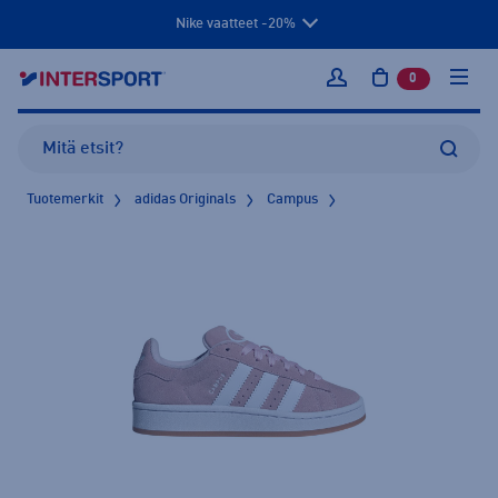
Nike vaatteet -20%
0
tuotetta osto
Kirjaudu sisään
Tuotemerkit
adidas Originals
Campus