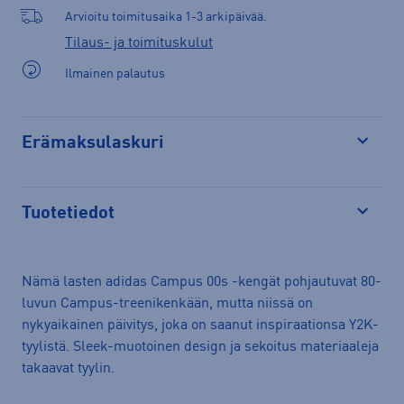
Arvioitu toimitusaika 1-3 arkipäivää.
Tilaus- ja toimituskulut
Ilmainen palautus
Erämaksulaskuri
Avaa
Tuotetiedot
Avaa
Nämä lasten adidas Campus 00s -kengät pohjautuvat 80-
luvun Campus-treenikenkään, mutta niissä on
nykyaikainen päivitys, joka on saanut inspiraationsa Y2K-
tyylistä. Sleek-muotoinen design ja sekoitus materiaaleja
takaavat tyylin.