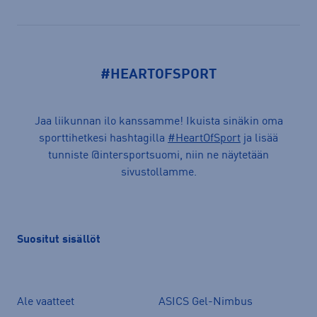
#HEARTOFSPORT
Jaa liikunnan ilo kanssamme! Ikuista sinäkin oma
sporttihetkesi hashtagilla
#HeartOfSport
ja lisää
tunniste @intersportsuomi, niin ne näytetään
sivustollamme.
Suositut sisällöt
Ale vaatteet
ASICS Gel-Nimbus