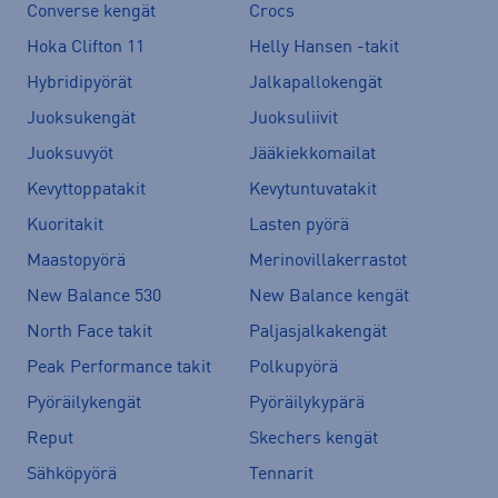
Converse kengät
Crocs
Hoka Clifton 11
Helly Hansen -takit
Hybridipyörät
Jalkapallokengät
Juoksukengät
Juoksuliivit
Juoksuvyöt
Jääkiekkomailat
Kevyttoppatakit
Kevytuntuvatakit
Kuoritakit
Lasten pyörä
Maastopyörä
Merinovillakerrastot
New Balance 530
New Balance kengät
North Face takit
Paljasjalkakengät
Peak Performance takit
Polkupyörä
Pyöräilykengät
Pyöräilykypärä
Reput
Skechers kengät
Sähköpyörä
Tennarit