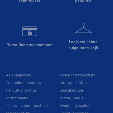
toimitukset
palautus
Laaja valikoima
Turvallinen maksaminen
huippu­merkkejä
Asiakaspalvelu
Tietoa Intersportista
Tuotteiden palautus
Intersport Club
Peruutusilmoitus
Seurakauppa
Reklamaatio
Vastuullisuus
Tilaus- ja toimitusehdot
Avoimet työpaikat