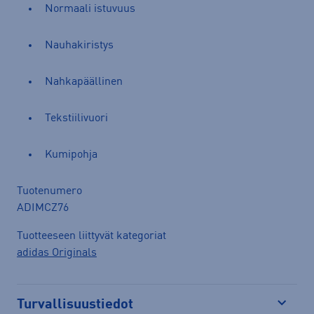
Normaali istuvuus
Nauhakiristys
Nahkapäällinen
Tekstiilivuori
Kumipohja
Tuotenumero
ADIMCZ76
Tuotteeseen liittyvät kategoriat
adidas Originals
Turvallisuustiedot
Avaa