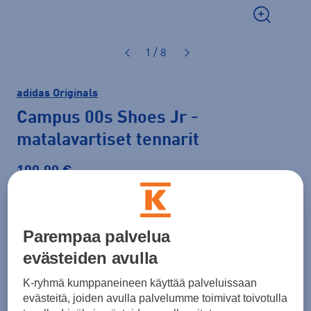
1 / 8
adidas Originals
Campus 00s Shoes Jr
-
matalavartiset tennarit
100,00 €
Väri
Pinkki
Parempaa palvelua
evästeiden avulla
K-ryhmä kumppaneineen käyttää palveluissaan
evästeitä, joiden avulla palvelumme toimivat toivotulla