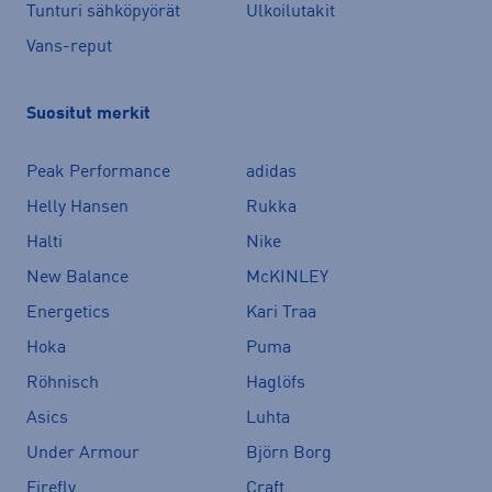
Tunturi sähköpyörät
Ulkoilutakit
Vans-reput
Suositut merkit
Peak Performance
adidas
Helly Hansen
Rukka
Halti
Nike
New Balance
McKINLEY
Energetics
Kari Traa
Hoka
Puma
Röhnisch
Haglöfs
Asics
Luhta
Under Armour
Björn Borg
Firefly
Craft