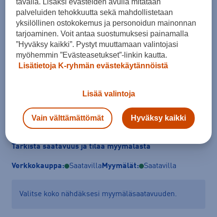
tavalla. Lisäksi evästeiden avulla mitataan
Koko
palveluiden tehokkuutta sekä mahdollistetaan
yksilöllinen ostokokemus ja personoidun mainonnan
35,5
36
36 ⅔
37 ⅓
38
38 ⅔
39 ⅓
tarjoaminen. Voit antaa suostumuksesi painamalla
40
”Hyväksy kaikki”. Pystyt muuttamaan valintojasi
myöhemmin ”Evästeasetukset”-linkin kautta.
Kokotaulukko
Lisätietoja K-ryhmän evästekäytännöistä
Lisää valintoja
Lisää ostoskoriin
Vain välttämättömät
Hyväksy kaikki
Tarkista saatavuus ja tilaa myymälästä
Verkkokauppa:
Saatavilla
Myymälät:
Saatavilla
Valitse koko nähdäksesi myymäläsaatavuuden.