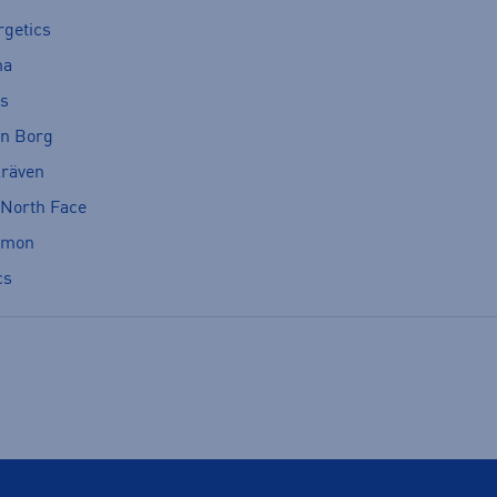
rgetics
ma
cs
rn Borg
lräven
 North Face
omon
cs