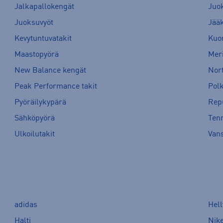
Jalkapallokengät
Juo
Juoksuvyöt
Jää
Kevytuntuvatakit
Kuor
Maastopyörä
Meri
New Balance kengät
Nort
Peak Performance takit
Pol
Pyöräilykypärä
Rep
Sähköpyörä
Tenn
Ulkoilutakit
Van
adidas
Hel
Halti
Nik