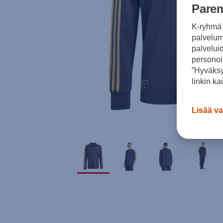
Parem
K-ryhmä 
palvelumm
palvelui
personoi
”Hyväksy
linkin ka
Lisää va