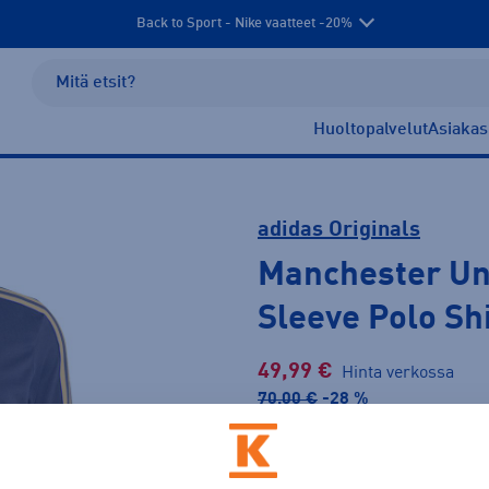
Back to Sport - Nike vaatteet -20%
Huoltopalvelut
Asiakas
adidas Originals
Manchester Uni
Sleeve Polo Sh
49,99 €
Hinta verkossa
70,00 €
-28 %
Lis
30pv alin hinta: 70,00 €