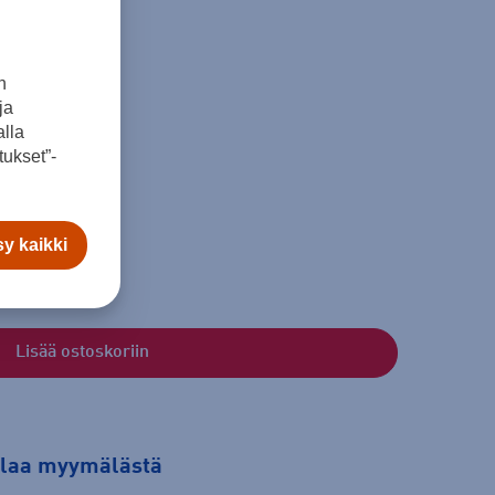
n
ja
lla
ukset”-
y kaikki
Lisää ostoskoriin
tilaa myymälästä