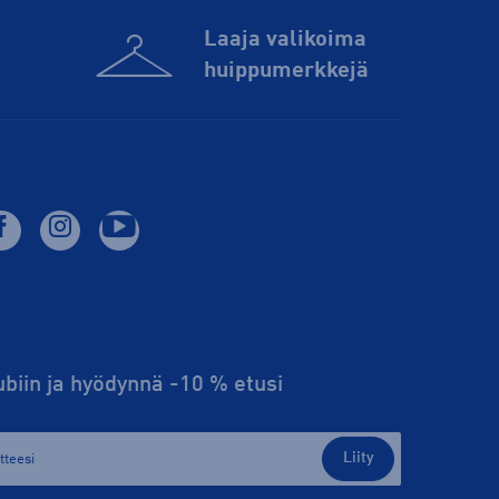
Laaja valikoima
huippu­merkkejä
lubiin ja hyödynnä -10 % etusi
Liity