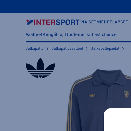
NAISET
MIEHET
LAPSET
Vaatteet
Kengät
Lajit
Tuotemerkit
Last chance
Jalkapallo
Jalkapallovaatteet
Jalkapallopaidat