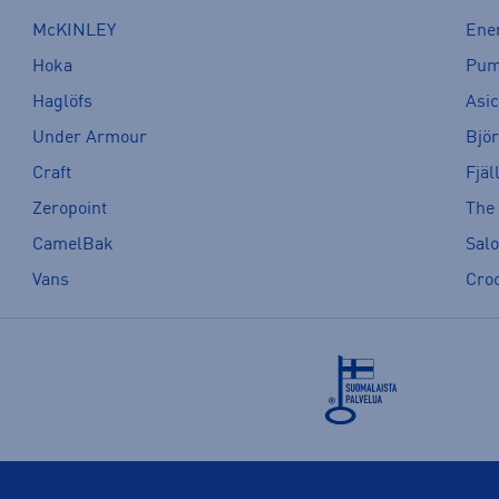
McKINLEY
Ene
Hoka
Pu
Haglöfs
Asi
Under Armour
Bjö
Craft
Fjäl
Zeropoint
The
CamelBak
Sal
Vans
Cro