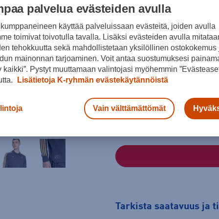
paa palvelua evästeiden avulla
Väri
kumppaneineen käyttää palveluissaan evästeitä, joiden avulla
e toimivat toivotulla tavalla. Lisäksi evästeiden avulla mitataa
den tehokkuutta sekä mahdollistetaan yksilöllinen ostokokemus 
Musta
dun mainonnan tarjoaminen. Voit antaa suostumuksesi painama
 kaikki”. Pystyt muuttamaan valintojasi myöhemmin ”Evästeaset
Koko
utta.
Lisätietoja K-ryhmän evästekäytännöistä
S
M
L
lintoja
Vain välttämättömät
Hyväks
Kokotaulukko
Tarkista saatavuus ja 