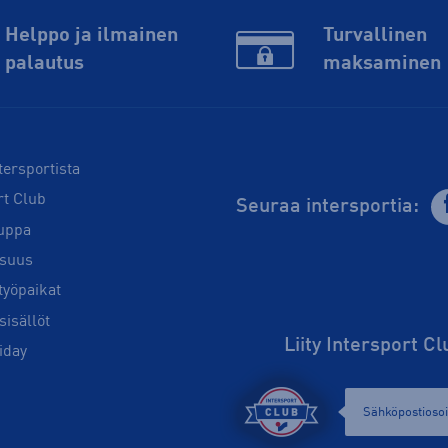
Helppo ja ilmainen
Turvallinen
palautus
maksaminen
tersportista
rt Club
Seuraa intersportia:
uppa
isuus
työpaikat
sisällöt
Liity Intersport C
iday