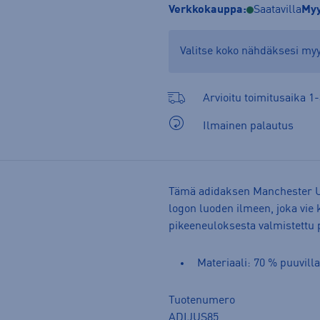
Verkkokauppa:
Saatavilla
Myy
Valitse koko nähdäksesi m
Arvioitu toimitusaika 1-
Ilmainen palautus
Tämä adidaksen Manchester Uni
logon luoden ilmeen, joka vie 
pikeeneuloksesta valmistettu 
Materiaali: 70 % puuvilla
Tuotenumero
ADIJUS85