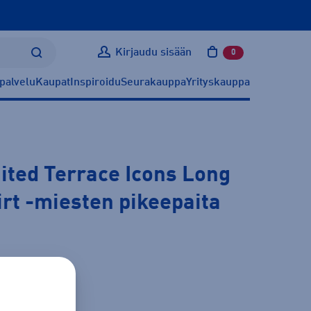
Kirjaudu sisään
0
tuotetta ostoskoris
palvelu
Kaupat
Inspiroidu
Seurakauppa
Yrityskauppa
ted Terrace Icons Long
irt
-miesten pikeepaita
ätietoa