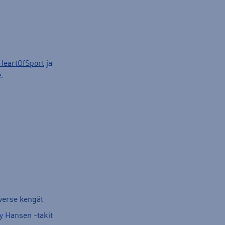
HeartOfSport
ja
.
verse kengät
y Hansen -takit