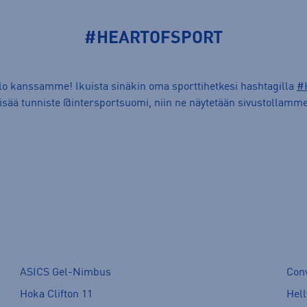
#HEARTOFSPORT
ilo kanssamme! Ikuista sinäkin oma sporttihetkesi hashtagilla
#
lisää tunniste @intersportsuomi, niin ne näytetään sivustollamme
ASICS Gel-Nimbus
Con
Hoka Clifton 11
Hell