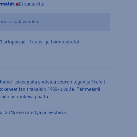
mälät:
Ei saatavilla
yymäläsaatavuuden.
3 arkipäivää.
Tilaus- ja toimituskulut
ted -pikeepaita yhdistää seuran logon ja Trefoil-
kokeneet fanit takaisin 1980-luvulle. Pehmeästä
paita on mukava päällä.
a, 30 % kierrätettyä polyesteria.