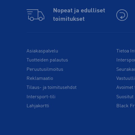
Nopeat ja edulliset
toimitukset
Asiakaspalvelu
Tietoa In
Tuotteiden palautus
Interspo
Peruutusilmoitus
Seuraka
Reklamaatio
Vastuull
Tilaus- ja toimitusehdot
Avoimet 
Intersport-tili
Suositut 
Lahjakortti
Black Fr