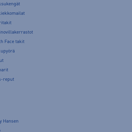
ksukengät
kiekkomailat
itakit
novillakerrastot
h Face takit
kupyörä
ut
arit
s-reput
ly Hansen
e