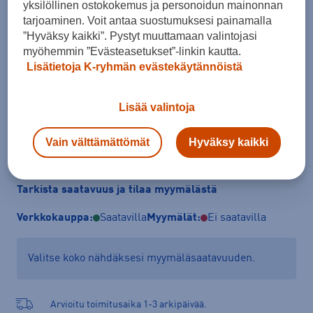
yksilöllinen ostokokemus ja personoidun mainonnan
Koko
tarjoaminen. Voit antaa suostumuksesi painamalla
”Hyväksy kaikki”. Pystyt muuttamaan valintojasi
S
M
L
myöhemmin ”Evästeasetukset”-linkin kautta.
Lisätietoja K-ryhmän evästekäytännöistä
Kokotaulukko
Lisää valintoja
Lisää ostoskoriin
Vain välttämättömät
Hyväksy kaikki
Tarkista saatavuus ja tilaa myymälästä
Verkkokauppa:
Saatavilla
Myymälät:
Ei saatavilla
Valitse koko nähdäksesi myymäläsaatavuuden.
Arvioitu toimitusaika 1-3 arkipäivää.