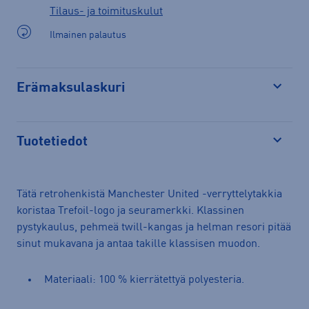
Tilaus- ja toimituskulut
Ilmainen palautus
Erämaksulaskuri
Avaa
Tuotetiedot
Avaa
Tätä retrohenkistä Manchester United -verryttelytakkia
koristaa Trefoil-logo ja seuramerkki. Klassinen
pystykaulus, pehmeä twill-kangas ja helman resori pitää
sinut mukavana ja antaa takille klassisen muodon.
Materiaali: 100 % kierrätettyä polyesteria.