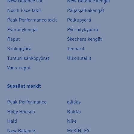
New Balance 530
New Balance kengät
North Face takit
Paljasjalkakengät
Peak Performance takit
Polkupyörä
Pyöräilykengät
Pyöräilykypärä
Reput
Skechers kengät
Sähköpyörä
Tennarit
Tunturi sähköpyörät
Ulkoilutakit
Vans-reput
Suositut merkit
Peak Performance
adidas
Helly Hansen
Rukka
Halti
Nike
New Balance
McKINLEY