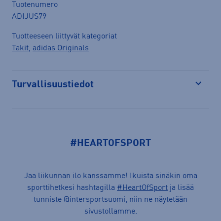
Tuotenumero
ADIJUS79
Tuotteeseen liittyvät kategoriat
Takit
,
adidas Originals
Turvallisuustiedot
Avaa
#HEARTOFSPORT
Jaa liikunnan ilo kanssamme! Ikuista sinäkin oma
sporttihetkesi hashtagilla
#HeartOfSport
ja lisää
tunniste @intersportsuomi, niin ne näytetään
sivustollamme.