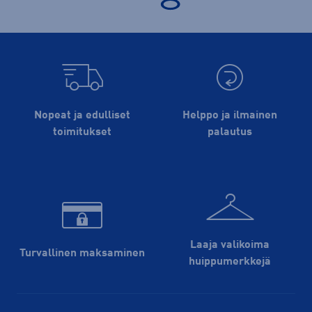
Nopeat ja edulliset
Helppo ja ilmainen
toimitukset
palautus
Laaja valikoima
Turvallinen maksaminen
huippu­merkkejä