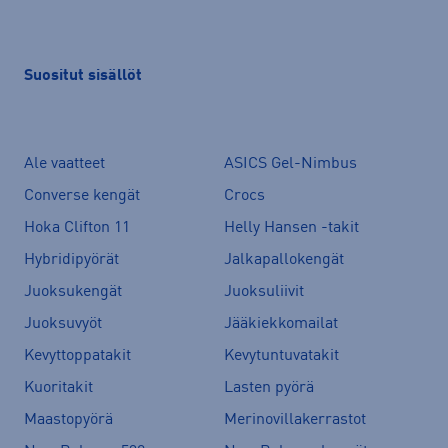
Suositut sisällöt
Ale vaatteet
ASICS Gel-Nimbus
Converse kengät
Crocs
Hoka Clifton 11
Helly Hansen -takit
Hybridipyörät
Jalkapallokengät
Juoksukengät
Juoksuliivit
Juoksuvyöt
Jääkiekkomailat
Kevyttoppatakit
Kevytuntuvatakit
Kuoritakit
Lasten pyörä
Maastopyörä
Merinovillakerrastot