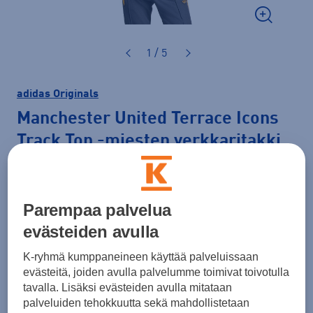
1 / 5
adidas Originals
Manchester United Terrace Icons
Track Top
-miesten verkkaritakki
79,99 €
Hinta verkossa
120,00 €
-33 %
Parempaa palvelua
Lisätietoa
30pv alin hinta: 120,00 €
evästeiden avulla
K-ryhmä kumppaneineen käyttää palveluissaan
Väri
Musta
evästeitä, joiden avulla palvelumme toimivat toivotulla
tavalla. Lisäksi evästeiden avulla mitataan
palveluiden tehokkuutta sekä mahdollistetaan