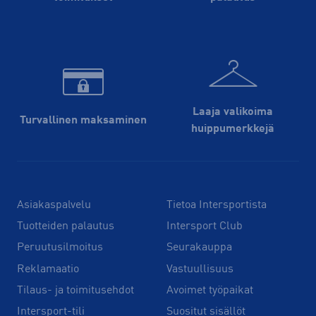
Laaja valikoima
Turvallinen maksaminen
huippu­merkkejä
Asiakaspalvelu
Tietoa Intersportista
Tuotteiden palautus
Intersport Club
Peruutusilmoitus
Seurakauppa
Reklamaatio
Vastuullisuus
Tilaus- ja toimitusehdot
Avoimet työpaikat
Intersport-tili
Suositut sisällöt