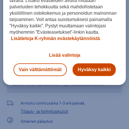
tavalla. Lisäksi evästeiden avulla mitataan
Kokotaulukko
palveluiden tehokkuutta sekä mahdollistetaan
yksilöllinen ostokokemus ja personoidun mainonnan
tarjoaminen. Voit antaa suostumuksesi painamalla
”Hyväksy kaikki”. Pystyt muuttamaan valintojasi
Lisää ostoskoriin
myöhemmin ”Evästeasetukset”-linkin kautta.
Lisätietoja K-ryhmän evästekäytännöistä
Lisää valintoja
Tarkista saatavuus ja tilaa myymälästä
Verkkokauppa:
Ei saatavilla
Myymälät:
Saatavilla
Vain välttämättömät
Hyväksy kaikki
Valitse koko nähdäksesi myymäläsaatavuuden.
Arvioitu toimitusaika 1-3 arkipäivää.
Tilaus- ja toimituskulut
Ilmainen palautus