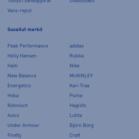
Tunturi sähköpyörät
Ulkoilutakit
Vans-reput
Suositut merkit
Peak Performance
adidas
Helly Hansen
Rukka
Halti
Nike
New Balance
McKINLEY
Energetics
Kari Traa
Hoka
Puma
Röhnisch
Haglöfs
Asics
Luhta
Under Armour
Björn Borg
Firefly
Craft