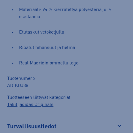
Materiaali: 94 % kierrätettyä polyesteriä, 6 %
elastaania
Etutaskut vetoketjulla
Ribatut hihansuut ja helma
Real Madridin ommeltu logo
Tuotenumero
ADIKUJ38
Tuotteeseen liittyvät kategoriat
Takit
,
adidas Originals
Turvallisuustiedot
Avaa