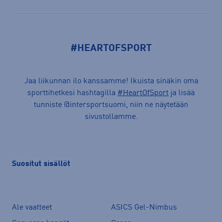
#HEARTOFSPORT
Jaa liikunnan ilo kanssamme! Ikuista sinäkin oma
sporttihetkesi hashtagilla
#HeartOfSport
ja lisää
tunniste @intersportsuomi, niin ne näytetään
sivustollamme.
Suositut sisällöt
Ale vaatteet
ASICS Gel-Nimbus