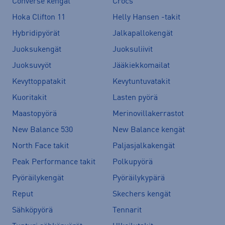
Converse kengät
Crocs
Hoka Clifton 11
Helly Hansen -takit
Hybridipyörät
Jalkapallokengät
Juoksukengät
Juoksuliivit
Juoksuvyöt
Jääkiekkomailat
Kevyttoppatakit
Kevytuntuvatakit
Kuoritakit
Lasten pyörä
Maastopyörä
Merinovillakerrastot
New Balance 530
New Balance kengät
North Face takit
Paljasjalkakengät
Peak Performance takit
Polkupyörä
Pyöräilykengät
Pyöräilykypärä
Reput
Skechers kengät
Sähköpyörä
Tennarit