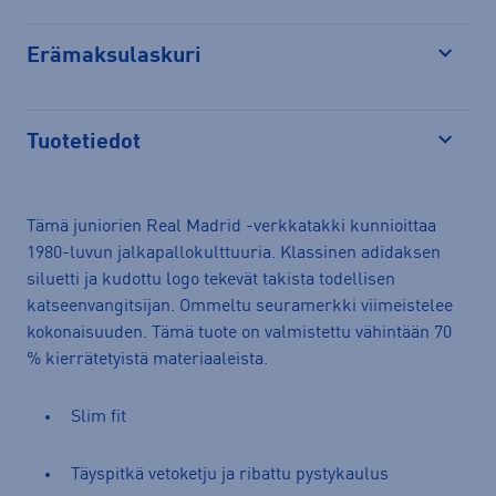
Erämaksulaskuri
Avaa
Tuotetiedot
Avaa
Tämä juniorien Real Madrid -verkkatakki kunnioittaa
1980-luvun jalkapallokulttuuria. Klassinen adidaksen
siluetti ja kudottu logo tekevät takista todellisen
katseenvangitsijan. Ommeltu seuramerkki viimeistelee
kokonaisuuden. Tämä tuote on valmistettu vähintään 70
% kierrätetyistä materiaaleista.
Slim fit
Täyspitkä vetoketju ja ribattu pystykaulus