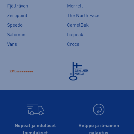
Fjällräven
Merrell
Zeropoint
The North Face
Speedo
CamelBak
Salomon
Icepeak
Vans
Crocs
Nopeat ja edulliset
Helppo ja ilmainen
toimitukset
palautus