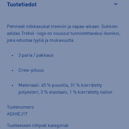
Tuotetiedot
Avaa
Pehmeät nilkkasukat treeniin ja vapaa-aikaan. Sukkien
adidas Trefoil -logo on noussut tunnistettavaksi ikoniksi,
joka edustaa tyyliä ja mukavuutta.
3 paria / pakkaus
Crew-pituus
Materiaali: 65 % puuvilla, 31 % kierrätetty
polyesteri, 3 % elastaani, 1 % kierrätetty nailon
Tuotenumero
ADIHEJ17
Tuotteeseen liittyvät kategoriat