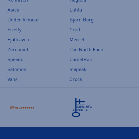
Röhnisch
Haglöfs
Asics
Luhta
Under Armour
Björn Borg
Firefly
Craft
Fjällräven
Merrell
Zeropoint
The North Face
Speedo
CamelBak
Salomon
Icepeak
Vans
Crocs