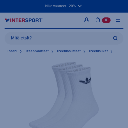
Nike vaatteet -20%
0
tuotetta osto
Kirjaudu sisään
Treeni
Treenivaatteet
Treeniasusteet
Treenisukat