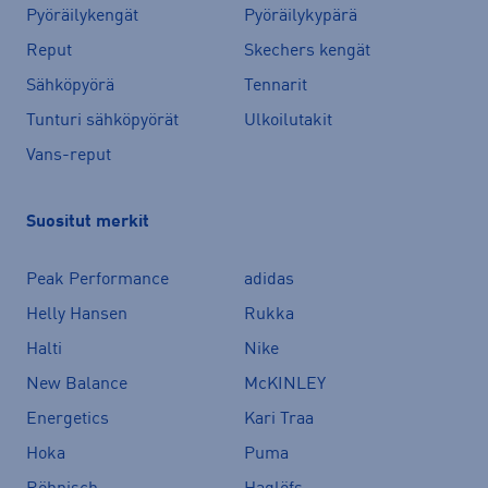
Pyöräilykengät
Pyöräilykypärä
Reput
Skechers kengät
Sähköpyörä
Tennarit
Tunturi sähköpyörät
Ulkoilutakit
Vans-reput
Suositut merkit
Peak Performance
adidas
Helly Hansen
Rukka
Halti
Nike
New Balance
McKINLEY
Energetics
Kari Traa
Hoka
Puma