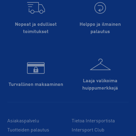
Nopeat ja edulliset
Helppo ja ilmainen
toimitukset
palautus
Laaja valikoima
Turvallinen maksaminen
huippu­merkkejä
Asiakaspalvelu
Tietoa Intersportista
Tuotteiden palautus
Intersport Club