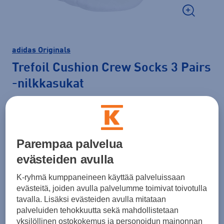
adidas Originals
Trefoil Cushion Crew Socks 3 Pairs
-nilkkasukat
15,00 €
Väri
Valkoinen
Parempaa palvelua
evästeiden avulla
K-ryhmä kumppaneineen käyttää palveluissaan
Koko
evästeitä, joiden avulla palvelumme toimivat toivotulla
31 - 33
34 - 36
37 - 39
40 - 42
43 - 45
46 - 48
tavalla. Lisäksi evästeiden avulla mitataan
palveluiden tehokkuutta sekä mahdollistetaan
Kokotaulukko
yksilöllinen ostokokemus ja personoidun mainonnan