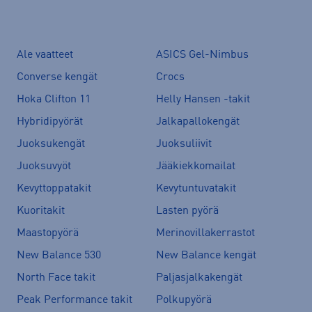
Ale vaatteet
ASICS Gel-Nimbus
Converse kengät
Crocs
Hoka Clifton 11
Helly Hansen -takit
Hybridipyörät
Jalkapallokengät
Juoksukengät
Juoksuliivit
Juoksuvyöt
Jääkiekkomailat
Kevyttoppatakit
Kevytuntuvatakit
Kuoritakit
Lasten pyörä
Maastopyörä
Merinovillakerrastot
New Balance 530
New Balance kengät
North Face takit
Paljasjalkakengät
Peak Performance takit
Polkupyörä