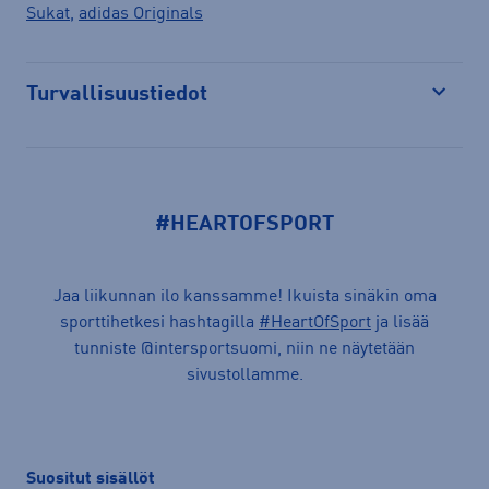
Sukat
,
adidas Originals
Turvallisuustiedot
Avaa
#HEARTOFSPORT
Jaa liikunnan ilo kanssamme! Ikuista sinäkin oma
sporttihetkesi hashtagilla
#HeartOfSport
ja lisää
tunniste @intersportsuomi, niin ne näytetään
sivustollamme.
Suositut sisällöt