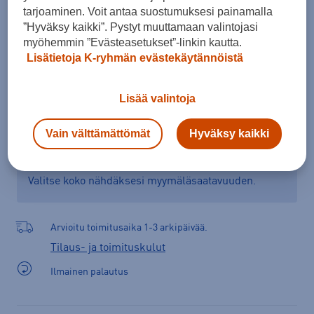
tarjoaminen. Voit antaa suostumuksesi painamalla
”Hyväksy kaikki”. Pystyt muuttamaan valintojasi
myöhemmin ”Evästeasetukset”-linkin kautta.
Lisää ostoskoriin
Lisätietoja K-ryhmän evästekäytännöistä
Lisää valintoja
Tarkista saatavuus ja tilaa myymälästä
Vain välttämättömät
Hyväksy kaikki
Verkkokauppa:
Saatavilla
Myymälät:
Saatavilla
Valitse koko nähdäksesi myymäläsaatavuuden.
Arvioitu toimitusaika 1-3 arkipäivää.
Tilaus- ja toimituskulut
Ilmainen palautus