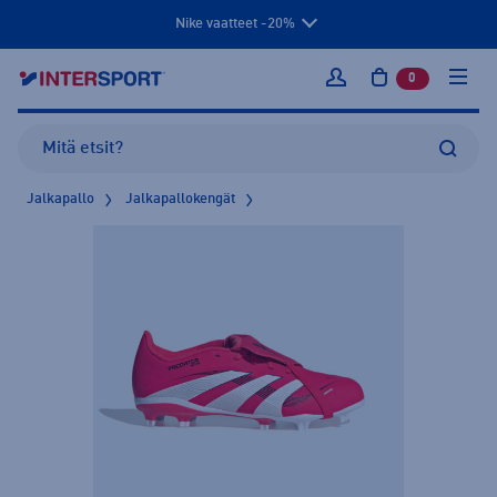
Nike vaatteet -20%
0
tuotetta osto
Kirjaudu sisään
Jalkapallo
Jalkapallokengät