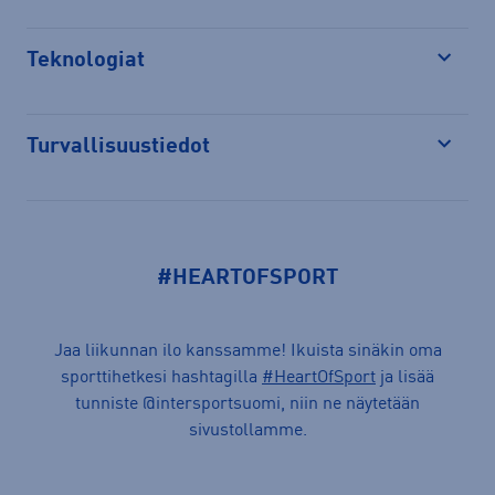
Teknologiat
Avaa
Turvallisuustiedot
Avaa
#HEARTOFSPORT
Jaa liikunnan ilo kanssamme! Ikuista sinäkin oma
sporttihetkesi hashtagilla
#HeartOfSport
ja lisää
tunniste @intersportsuomi, niin ne näytetään
sivustollamme.