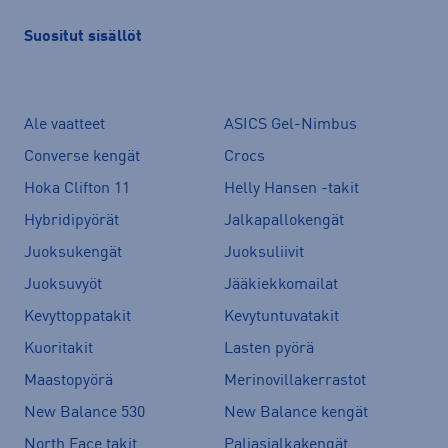
Suositut sisällöt
Ale vaatteet
ASICS Gel-Nimbus
Converse kengät
Crocs
Hoka Clifton 11
Helly Hansen -takit
Hybridipyörät
Jalkapallokengät
Juoksukengät
Juoksuliivit
Juoksuvyöt
Jääkiekkomailat
Kevyttoppatakit
Kevytuntuvatakit
Kuoritakit
Lasten pyörä
Maastopyörä
Merinovillakerrastot
New Balance 530
New Balance kengät
North Face takit
Paljasjalkakengät