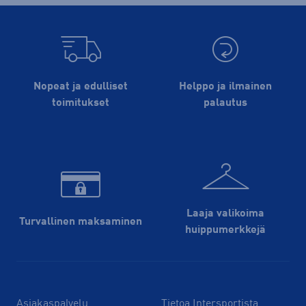
Nopeat ja edulliset
Helppo ja ilmainen
toimitukset
palautus
Laaja valikoima
Turvallinen maksaminen
huippu­merkkejä
Asiakaspalvelu
Tietoa Intersportista