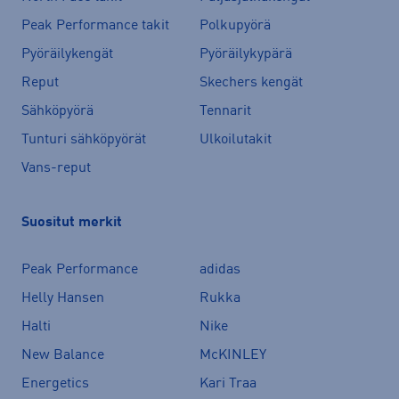
Peak Performance takit
Polkupyörä
Pyöräilykengät
Pyöräilykypärä
Reput
Skechers kengät
Sähköpyörä
Tennarit
Tunturi sähköpyörät
Ulkoilutakit
Vans-reput
Suositut merkit
Peak Performance
adidas
Helly Hansen
Rukka
Halti
Nike
New Balance
McKINLEY
Energetics
Kari Traa