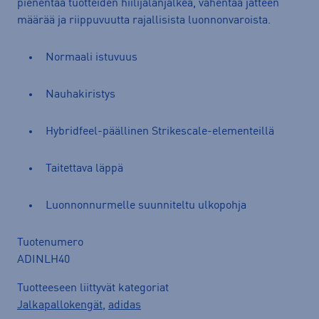
pienentää tuotteiden hiilijalanjälkeä, vähentää jätteen
määrää ja riippuvuutta rajallisista luonnonvaroista.
Normaali istuvuus
Nauhakiristys
Hybridfeel-päällinen Strikescale-elementeillä
Taitettava läppä
Luonnonnurmelle suunniteltu ulkopohja
Tuotenumero
ADINLH40
Tuotteeseen liittyvät kategoriat
Jalkapallokengät
,
adidas