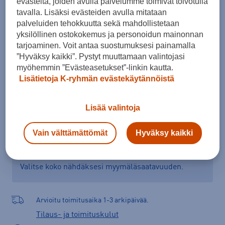
evästeitä, joiden avulla palvelumme toimivat toivotulla
35
36
36 ⅔
37 ⅓
38
38 ⅔
tavalla. Lisäksi evästeiden avulla mitataan
palveluiden tehokkuutta sekä mahdollistetaan
Kokotaulukko
yksilöllinen ostokokemus ja personoidun mainonnan
tarjoaminen. Voit antaa suostumuksesi painamalla
”Hyväksy kaikki”. Pystyt muuttamaan valintojasi
myöhemmin ”Evästeasetukset”-linkin kautta.
Lisää ostoskoriin
Lisätietoja K-ryhmän evästekäytännöistä
Lisää valintoja
Tarkista saatavuus ja tilaa myymälästä
Vain välttämättömät
Hyväksy kaikki
Verkkokauppa:
Saatavilla
Myymälät:
Saatavilla
Valitse koko nähdäksesi myymäläsaatavuuden.
Arvioitu toimitusaika 1-3 arkipäivää.
Tilaus- ja toimituskulut