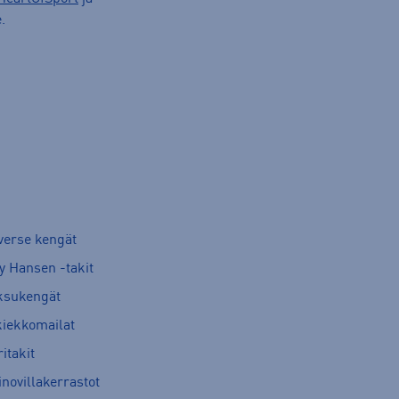
.
verse kengät
y Hansen -takit
ksukengät
kiekkomailat
itakit
novillakerrastot