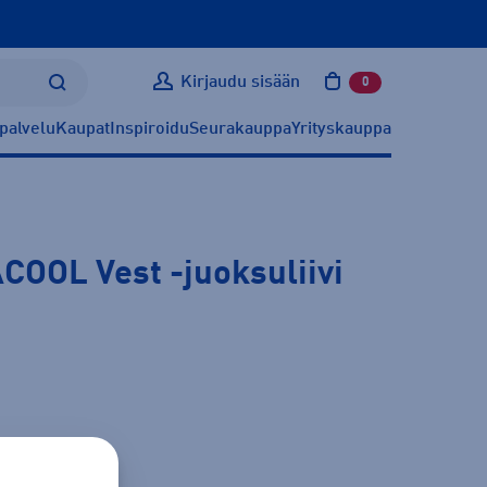
Kirjaudu sisään
0
tuotetta ostoskoris
palvelu
Kaupat
Inspiroidu
Seurakauppa
Yrityskauppa
ACOOL Vest
-juoksuliivi