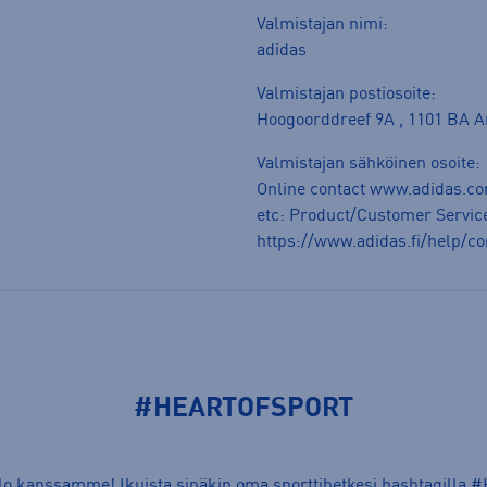
Valmistajan nimi:
adidas
Valmistajan postiosoite:
Hoogoorddreef 9A , 1101 BA 
Valmistajan sähköinen osoite:
Online contact www.adidas.co
etc: Product/Customer Service
https://www.adidas.fi/help/co
#HEARTOFSPORT
ilo kanssamme! Ikuista sinäkin oma sporttihetkesi hashtagilla
#