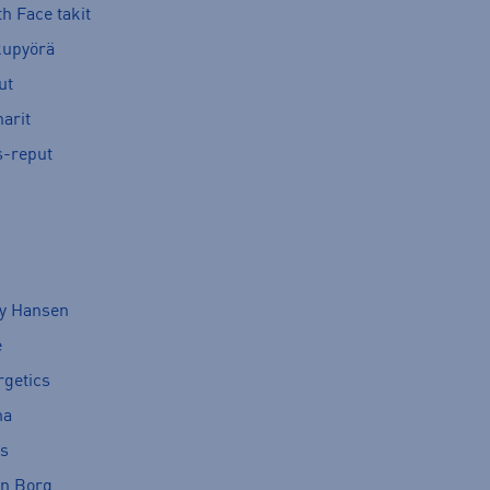
h Face takit
kupyörä
ut
arit
s-reput
ly Hansen
e
rgetics
ma
cs
rn Borg