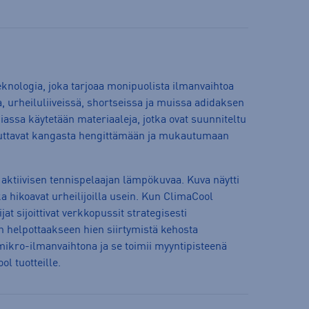
knologia, joka tarjoaa monipuolista ilmanvaihtoa
, urheiluliiveissä, shortseissa ja muissa adidaksen
iassa käytetään materiaaleja, jotka ovat suunniteltu
 auttavat kangasta hengittämään ja mukautumaan
 aktiivisen tennispelaajan lämpökuvaa. Kuva näytti
a hikoavat urheilijoilla usein. Kun ClimaCool
ijat sijoittivat verkkopussit strategisesti
n helpottaakseen hien siirtymistä kehosta
ikro-ilmanvaihtona ja se toimii myyntipisteenä
l tuotteille.