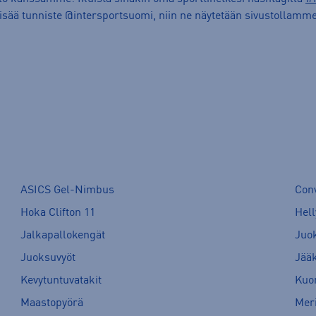
lisää tunniste @intersportsuomi, niin ne näytetään sivustollamme
ASICS Gel-Nimbus
Con
Hoka Clifton 11
Hell
Jalkapallokengät
Juo
Juoksuvyöt
Jää
Kevytuntuvatakit
Kuor
Maastopyörä
Meri