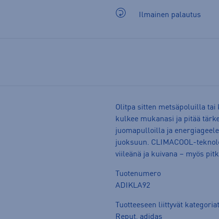
Ilmainen palautus
Olitpa sitten metsäpoluilla ta
kulkee mukanasi ja pitää tärke
juomapulloilla ja energiageeleill
juoksuun. CLIMACOOL-teknologi
viileänä ja kuivana – myös pit
Tuotenumero
ADIKLA92
Tuotteeseen liittyvät kategoria
Reput
,
adidas