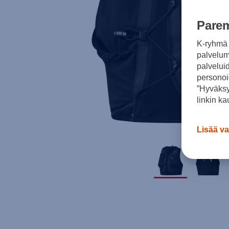
Parem
K-ryhmä 
palvelumm
palvelui
personoi
”Hyväksy
linkin ka
Lisää va