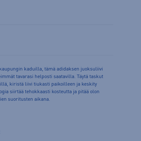
i kaupungin kaduilla, tämä adidaksen juoksuliivi
immät tavarasi helposti saatavilla. Täytä taskut
ä, kiristä liivi tiukasti paikoilleen ja keskity
a siirtää tehokkaasti kosteutta ja pitää olon
kien suoritusten aikana.
t