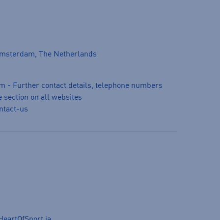
Amsterdam, The Netherlands
m - Further contact details, telephone numbers
 section on all websites
ntact-us
HeartOfSport
ja