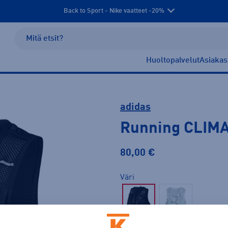
Back to Sport - Nike vaatteet -20%
Huoltopalvelut
Asiakas
adidas
Running CLIM
80,00 €
Väri
Musta