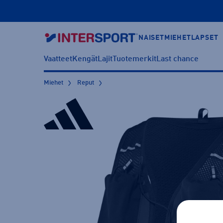
NAISET
MIEHET
LAPSET
Vaatteet
Kengät
Lajit
Tuotemerkit
Last chance
Miehet
Reput