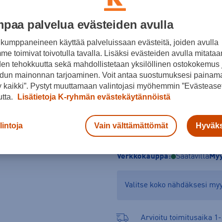
Koko
paa palvelua evästeiden avulla
S
M
kumppaneineen käyttää palveluissaan evästeitä, joiden avulla
e toimivat toivotulla tavalla. Lisäksi evästeiden avulla mitataa
den tehokkuutta sekä mahdollistetaan yksilöllinen ostokokemus 
dun mainonnan tarjoaminen. Voit antaa suostumuksesi painama
 kaikki”. Pystyt muuttamaan valintojasi myöhemmin ”Evästeaset
utta.
Lisätietoja K-ryhmän evästekäytännöistä
lintoja
Vain välttämättömät
Hyväks
Tarkista saatavuus ja 
Verkkokauppa:
Saatavilla
Myy
Valitse koko nähdäksesi m
Arvioitu toimitusaika 1-