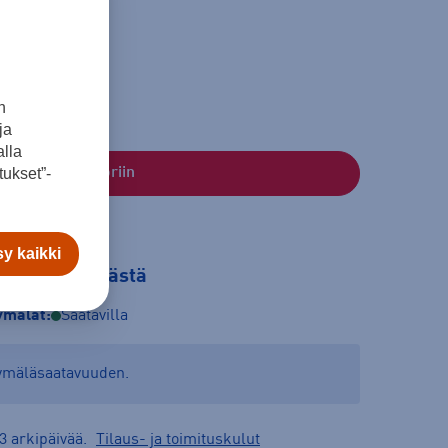
n
ja
lla
ukset”-
Lisää ostoskoriin
y kaikki
tilaa myymälästä
mälät:
Saatavilla
yymäläsaatavuuden.
3 arkipäivää.
Tilaus- ja toimituskulut