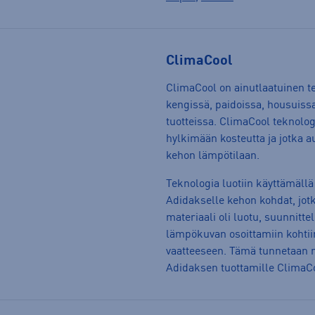
ClimaCool
ClimaCool on ainutlaatuinen te
kengissä, paidoissa, housuissa
tuotteissa. ClimaCool teknolog
hylkimään kosteutta ja jotka
kehon lämpötilaan.
Teknologia luotiin käyttämällä
Adidakselle kehon kohdat, jotk
materiaali oli luotu, suunnittel
lämpökuvan osoittamiin kohtii
vaatteeseen. Tämä tunnetaan m
Adidaksen tuottamille ClimaCoo