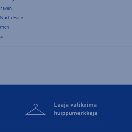
lräven
 North Face
omon
cs
Laaja valikoima
huippu­merkkejä