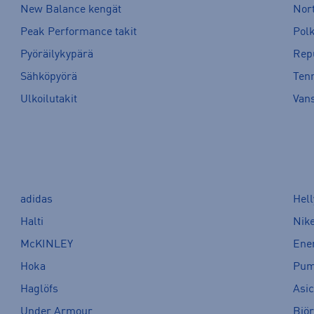
New Balance kengät
Nort
Peak Performance takit
Pol
Pyöräilykypärä
Rep
Sähköpyörä
Tenn
Ulkoilutakit
Van
adidas
Hel
Halti
Nik
McKINLEY
Ene
Hoka
Pu
Haglöfs
Asi
Under Armour
Bjö