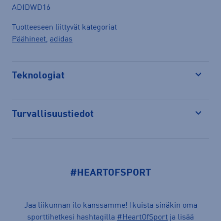
ADIDWD16
Tuotteeseen liittyvät kategoriat
Päähineet
,
adidas
Teknologiat
Avaa
Turvallisuustiedot
Avaa
#HEARTOFSPORT
Jaa liikunnan ilo kanssamme! Ikuista sinäkin oma
sporttihetkesi hashtagilla
#HeartOfSport
ja lisää