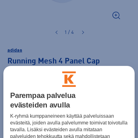
1 / 4
adidas
Running Mesh 4 Panel Cap
CLIMACOOL U
-lippis
28,00 €
Parempaa palvelua
Väri
Valkoinen
evästeiden avulla
K-ryhmä kumppaneineen käyttää palveluissaan
evästeitä, joiden avulla palvelumme toimivat toivotulla
tavalla. Lisäksi evästeiden avulla mitataan
Koko
palveluiden tehokkuutta sekä mahdollistetaan