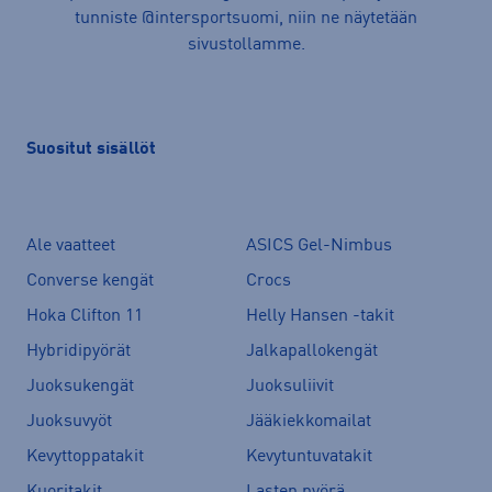
tunniste @intersportsuomi, niin ne näytetään
sivustollamme.
Suositut sisällöt
Ale vaatteet
ASICS Gel-Nimbus
Converse kengät
Crocs
Hoka Clifton 11
Helly Hansen -takit
Hybridipyörät
Jalkapallokengät
Juoksukengät
Juoksuliivit
Juoksuvyöt
Jääkiekkomailat
Kevyttoppatakit
Kevytuntuvatakit