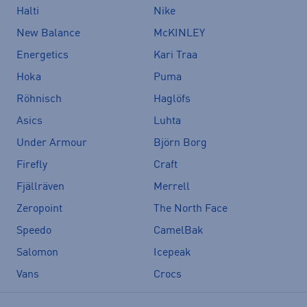
Halti
Nike
New Balance
McKINLEY
Energetics
Kari Traa
Hoka
Puma
Röhnisch
Haglöfs
Asics
Luhta
Under Armour
Björn Borg
Firefly
Craft
Fjällräven
Merrell
Zeropoint
The North Face
Speedo
CamelBak
Salomon
Icepeak
Vans
Crocs