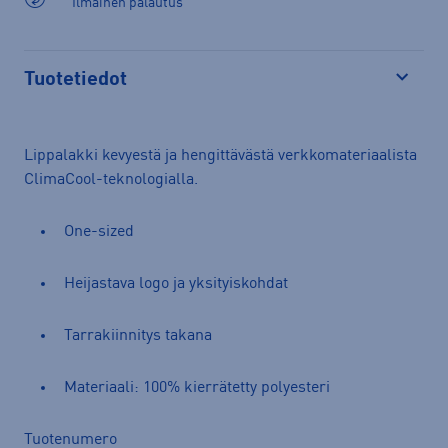
Ilmainen palautus
Tuotetiedot
Avaa
Lippalakki kevyestä ja hengittävästä verkkomateriaalista
ClimaCool-teknologialla.
One-sized
Heijastava logo ja yksityiskohdat
Tarrakiinnitys takana
Materiaali: 100% kierrätetty polyesteri
Tuotenumero