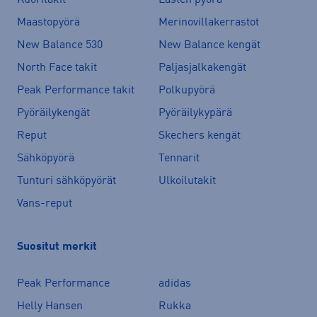
Kuoritakit
Lasten pyörä
Maastopyörä
Merinovillakerrastot
New Balance 530
New Balance kengät
North Face takit
Paljasjalkakengät
Peak Performance takit
Polkupyörä
Pyöräilykengät
Pyöräilykypärä
Reput
Skechers kengät
Sähköpyörä
Tennarit
Tunturi sähköpyörät
Ulkoilutakit
Vans-reput
Suositut merkit
Peak Performance
adidas
Helly Hansen
Rukka