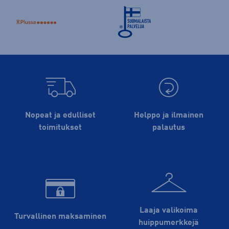
Nopeat ja edulliset
Helppo ja ilmainen
toimitukset
palautus
Laaja valikoima
Turvallinen maksaminen
huippu­merkkejä