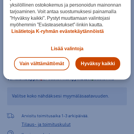
One size
Naiset
yksilöllinen ostokokemus ja personoidun mainonnan
tarjoaminen. Voit antaa suostumuksesi painamalla
Kokotaulukko
”Hyväksy kaikki”. Pystyt muuttamaan valintojasi
myöhemmin ”Evästeasetukset”-linkin kautta.
Lisätietoja K-ryhmän evästekäytännöistä
Lisää ostoskoriin
Lisää valintoja
Vain välttämättömät
Hyväksy kaikki
Tarkista saatavuus ja tilaa myymälästä
Verkkokauppa:
Ei saatavilla
Myymälät:
Saatavilla
Valitse koko nähdäksesi myymäläsaatavuuden.
Arvioitu toimitusaika 1-3 arkipäivää.
Tilaus- ja toimituskulut