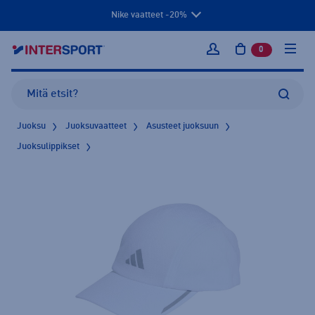
Nike vaatteet -20%
0
tuotetta osto
Kirjaudu sisään
Juoksu
Juoksuvaatteet
Asusteet juoksuun
Juoksulippikset