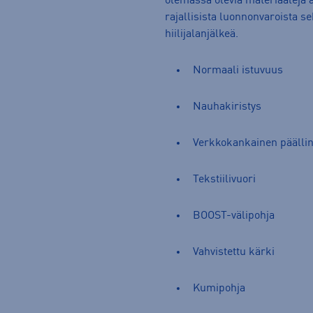
olemassa olevia materiaaleja a
rajallisista luonnonvaroista s
hiilijalanjälkeä.
Normaali istuvuus
Nauhakiristys
Verkkokankainen päällin
Tekstiilivuori
BOOST-välipohja
Vahvistettu kärki
Kumipohja