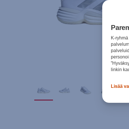
Parem
K-ryhmä 
palvelumm
palvelui
personoi
”Hyväksy
linkin ka
Lisää va