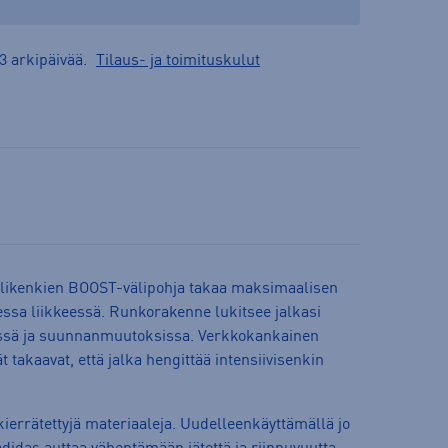
3 arkipäivää.
Tilaus- ja toimituskulut
pelikenkien BOOST-välipohja takaa maksimaalisen
ssa liikkeessä. Runkorakenne lukitsee jalkasi
issä ja suunnanmuutoksissa. Verkkokankainen
t takaavat, että jalka hengittää intensiivisenkin
ierrätettyjä materiaaleja. Uudelleenkäyttämällä jo