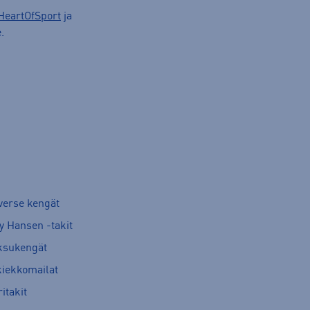
HeartOfSport
ja
.
verse kengät
y Hansen -takit
ksukengät
kiekkomailat
itakit