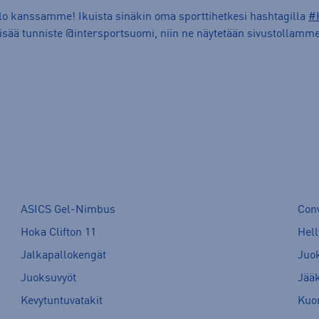
ilo kanssamme! Ikuista sinäkin oma sporttihetkesi hashtagilla
#
lisää tunniste @intersportsuomi, niin ne näytetään sivustollamme
ASICS Gel-Nimbus
Con
Hoka Clifton 11
Hell
Jalkapallokengät
Juo
Juoksuvyöt
Jää
Kevytuntuvatakit
Kuor