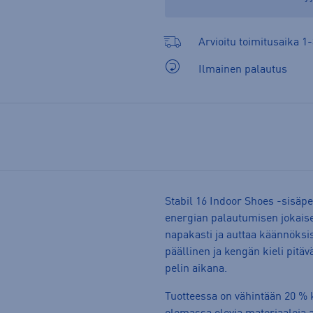
Arvioitu toimitusaika 1-
Ilmainen palautus
Stabil 16 Indoor Shoes -sisä
energian palautumisen jokaise
napakasti ja auttaa käännöks
päällinen ja kengän kieli pitävä
pelin aikana.
Tuotteessa on vähintään 20 % k