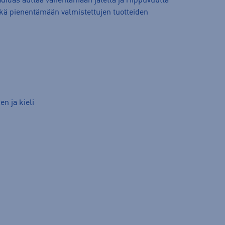
didas auttaa vähentämään jätettä ja riippuvuutta
ekä pienentämään valmistettujen tuotteiden
en ja kieli