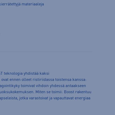
kierrätettyjä materiaaleja
t
T teknologia yhdistää kaksi
 ovat ennen olleet ristiriidassa toistensa kanssa:
gointikyky toimivat vihdoin yhdessä antaakseen
 juoksukokemuksen. Miten se toimii: Boost rakentuu
pseleista, jotka varastoivat ja vapauttavat energiaa
n.