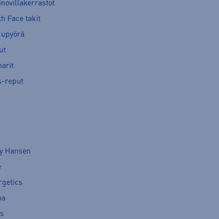
novillakerrastot
h Face takit
kupyörä
ut
arit
s-reput
ly Hansen
e
rgetics
ma
cs