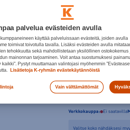
Valkoinen
Koko
paa palvelua evästeiden avulla
36
36 ⅔
38
3
kumppaneineen käyttää palveluissaan evästeitä, joiden avulla
Kokotaulukko
e toimivat toivotulla tavalla. Lisäksi evästeiden avulla mitataa
den tehokkuutta sekä mahdollistetaan yksilöllinen ostokokemus 
dun mainonnan tarjoaminen. Voit antaa suostumuksesi painama
 kaikki”. Pystyt muuttamaan valintojasi myöhemmin ”Evästeaset
utta.
Lisätietoja K-ryhmän evästekäytännöistä
lintoja
Vain välttämättömät
Hyväks
Tarkista saatavuus ja 
Verkkokauppa:
Ei saatavilla
M
Valitse koko nähdäksesi m