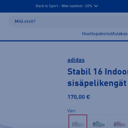
Back to Sport - Nike vaatteet -20%
Huoltopalvelut
Asiakas
adidas
Stabil 16 Indo
sisäpelikengät
170,00 €
Väri