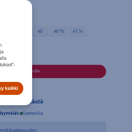
8 ⅔
39 ⅓
40
40 ⅔
41 ⅓
n
ja
lla
ukset”-
Lisää ostoskoriin
y kaikki
tilaa myymälästä
yymälät:
Saatavilla
yymäläsaatavuuden.