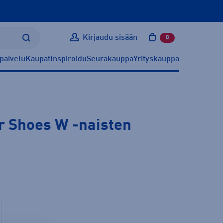
Kirjaudu sisään
0
tuotetta ostoskoris
palvelu
Kaupat
Inspiroidu
Seurakauppa
Yrityskauppa
or Shoes W
-naisten