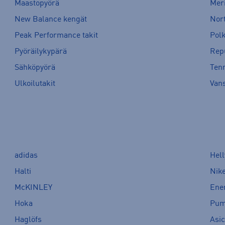
Maastopyörä
Meri
New Balance kengät
Nort
Peak Performance takit
Pol
Pyöräilykypärä
Rep
Sähköpyörä
Tenn
Ulkoilutakit
Van
adidas
Hel
Halti
Nik
McKINLEY
Ene
Hoka
Pu
Haglöfs
Asi