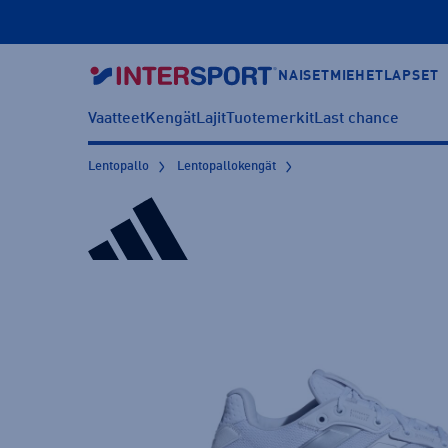
NAISET
MIEHET
LAPSET
Vaatteet
Kengät
Lajit
Tuotemerkit
Last chance
Lentopallo
Lentopallokengät