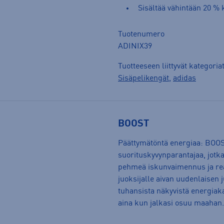
Sisältää vähintään 20 % 
Tuotenumero
ADINIX39
Tuotteeseen liittyvät kategoria
Sisäpelikengät
,
adidas
BOOST
Päättymätöntä energiaa: BOOS
suorituskyvynparantajaa, jotka
pehmeä iskunvaimennus ja rea
juoksijalle aivan uudenlaisen
tuhansista näkyvistä energiaka
aina kun jalkasi osuu maaha