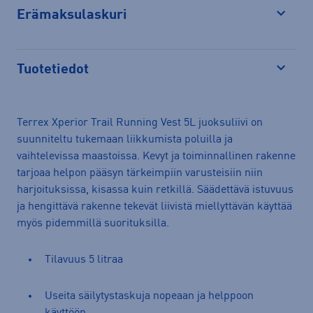
Erämaksulaskuri
Avaa
Tuotetiedot
Avaa
Terrex Xperior Trail Running Vest 5L juoksuliivi on
suunniteltu tukemaan liikkumista poluilla ja
vaihtelevissa maastoissa. Kevyt ja toiminnallinen rakenne
tarjoaa helpon pääsyn tärkeimpiin varusteisiin niin
harjoituksissa, kisassa kuin retkillä. Säädettävä istuvuus
ja hengittävä rakenne tekevät liivistä miellyttävän käyttää
myös pidemmillä suorituksilla.
Tilavuus 5 litraa
Useita säilytystaskuja nopeaan ja helppoon
käyttöön