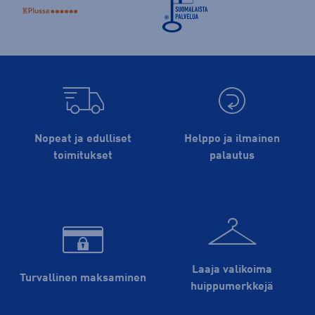
Nopeat ja edulliset
Helppo ja ilmainen
toimitukset
palautus
Laaja valikoima
Turvallinen maksaminen
huippu­merkkejä