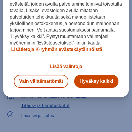
evästeitä, joiden avulla palvelumme toimivat toivotulla
tavalla. Lisäksi evästeiden avulla mitataan
palveluiden tehokkuutta sekä mahdollistetaan
Lisää ostoskoriin
yksilöllinen ostokokemus ja personoidun mainonnan
tarjoaminen. Voit antaa suostumuksesi painamalla
”Hyväksy kaikki”. Pystyt muuttamaan valintojasi
myöhemmin ”Evästeasetukset”-linkin kautta.
Tarkista saatavuus ja tilaa myymälästä
Lisätietoja K-ryhmän evästekäytännöistä
Verkkokauppa:
Saatavilla
Myymälät:
Saatavilla
Lisää valintoja
Valitse koko nähdäksesi myymäläsaatavuuden.
Vain välttämättömät
Hyväksy kaikki
Arvioitu toimitusaika 1-3 arkipäivää.
Tilaus- ja toimituskulut
Ilmainen palautus