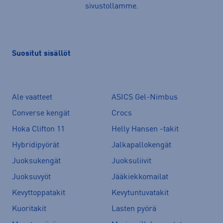
sivustollamme.
Suositut sisällöt
Ale vaatteet
ASICS Gel-Nimbus
Converse kengät
Crocs
Hoka Clifton 11
Helly Hansen -takit
Hybridipyörät
Jalkapallokengät
Juoksukengät
Juoksuliivit
Juoksuvyöt
Jääkiekkomailat
Kevyttoppatakit
Kevytuntuvatakit
Kuoritakit
Lasten pyörä