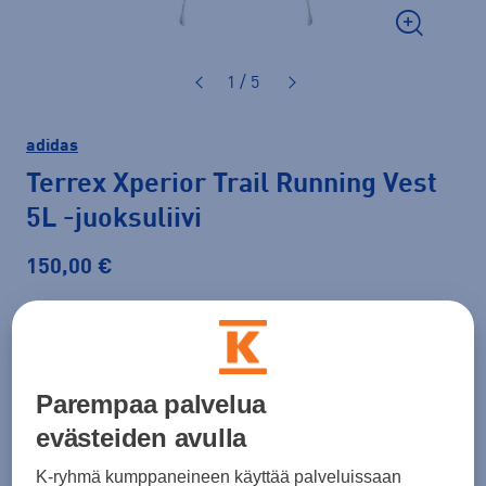
1 / 5
adidas
Terrex Xperior Trail Running Vest
5L
-juoksuliivi
150,00 €
Väri
Beige
Parempaa palvelua
Koko
evästeiden avulla
XS
S
M
L
K-ryhmä kumppaneineen käyttää palveluissaan