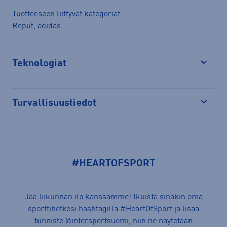
Tuotteeseen liittyvät kategoriat
Reput
,
adidas
Teknologiat
Avaa
Turvallisuustiedot
Avaa
#HEARTOFSPORT
Jaa liikunnan ilo kanssamme! Ikuista sinäkin oma
sporttihetkesi hashtagilla
#HeartOfSport
ja lisää
tunniste @intersportsuomi, niin ne näytetään