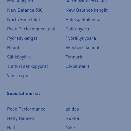
Maastopyörä
Merinovillakerrastot
New Balance 530
New Balance kengät
North Face takit
Paljasjalkakengät
Peak Performance takit
Polkupyörä
Pyöräilykengät
Pyöräilykypärä
Reput
Skechers kengät
Sähköpyörä
Tennarit
Tunturi sähköpyörät
Ulkoilutakit
Vans-reput
Suositut merkit
Peak Performance
adidas
Helly Hansen
Rukka
Halti
Nike