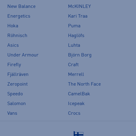
New Balance
McKINLEY
Energetics
Kari Traa
Hoka
Puma
Röhnisch
Haglöfs
Asics
Luhta
Under Armour
Björn Borg
Firefly
Craft
Fjällräven
Merrell
Zeropoint
The North Face
Speedo
CamelBak
Salomon
Icepeak
Vans
Crocs