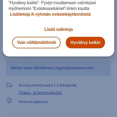
”Hyväksy kaikki”. Pystyt muuttamaan valintojasi
myöhemmin ”Evästeasetukset”-linkin kautta.
Lisätietoja K-ryhmän evästekäytännöistä
Lisää ostoskoriin
Lisää valintoja
Vain välttämättömät
Hyväksy kaikki
Tarkista saatavuus ja tilaa myymälästä
Verkkokauppa:
Saatavilla
Myymälät:
Saatavilla
Valitse koko nähdäksesi myymäläsaatavuuden.
Arvioitu toimitusaika 1-3 arkipäivää.
Tilaus- ja toimituskulut
Ilmainen palautus