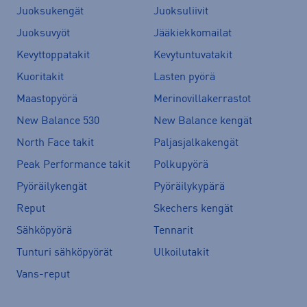
Juoksukengät
Juoksuliivit
Juoksuvyöt
Jääkiekkomailat
Kevyttoppatakit
Kevytuntuvatakit
Kuoritakit
Lasten pyörä
Maastopyörä
Merinovillakerrastot
New Balance 530
New Balance kengät
North Face takit
Paljasjalkakengät
Peak Performance takit
Polkupyörä
Pyöräilykengät
Pyöräilykypärä
Reput
Skechers kengät
Sähköpyörä
Tennarit
Tunturi sähköpyörät
Ulkoilutakit
Vans-reput