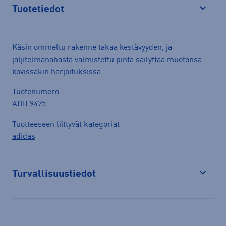
Tuotetiedot
Avaa
Käsin ommeltu rakenne takaa kestävyyden, ja
jäljitelmänahasta valmistettu pinta säilyttää muotonsa
kovissakin harjoituksissa.
Tuotenumero
ADIL9475
Tuotteeseen liittyvät kategoriat
adidas
Turvallisuustiedot
Avaa