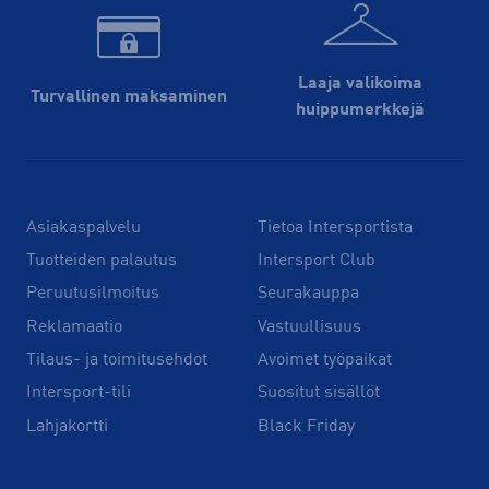
Laaja valikoima
Turvallinen maksaminen
huippu­merkkejä
Asiakaspalvelu
Tietoa Intersportista
Tuotteiden palautus
Intersport Club
Peruutusilmoitus
Seurakauppa
Reklamaatio
Vastuullisuus
Tilaus- ja toimitusehdot
Avoimet työpaikat
Intersport-tili
Suositut sisällöt
Lahjakortti
Black Friday