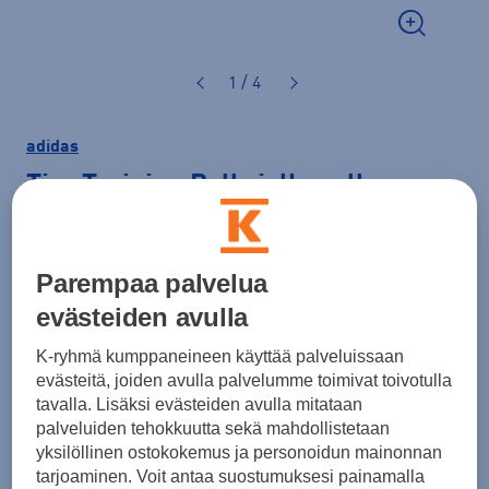
1 / 4
adidas
Tiro Training Ball
-jalkapallo
28,00 €
Parempaa palvelua
Väri
Valkoinen
evästeiden avulla
K-ryhmä kumppaneineen käyttää palveluissaan
evästeitä, joiden avulla palvelumme toimivat toivotulla
Koko
tavalla. Lisäksi evästeiden avulla mitataan
palveluiden tehokkuutta sekä mahdollistetaan
3
4
5
yksilöllinen ostokokemus ja personoidun mainonnan
Jalkapallon valintaopas
tarjoaminen. Voit antaa suostumuksesi painamalla