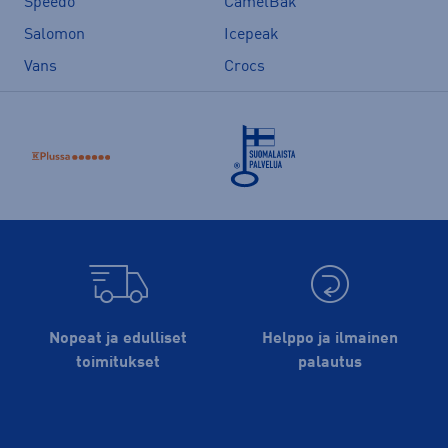
Speedo
CamelBak
Salomon
Icepeak
Vans
Crocs
Nopeat ja edulliset
Helppo ja ilmainen
toimitukset
palautus