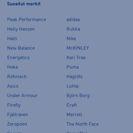
Suositut merkit
Peak Performance
adidas
Helly Hansen
Rukka
Halti
Nike
New Balance
McKINLEY
Energetics
Kari Traa
Hoka
Puma
Röhnisch
Haglöfs
Asics
Luhta
Under Armour
Björn Borg
Firefly
Craft
Fjällräven
Merrell
Zeropoint
The North Face