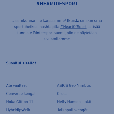
#HEARTOFSPORT
Jaa liikunnan ilo kanssamme! Ikuista sinäkin oma
sporttihetkesi hashtagilla
#HeartOfSport
ja lisää
tunniste @intersportsuomi, niin ne näytetään
sivustollamme.
Suositut sisällöt
Ale vaatteet
ASICS Gel-Nimbus
Converse kengät
Crocs
Hoka Clifton 11
Helly Hansen -takit
Hybridipyörät
Jalkapallokengät