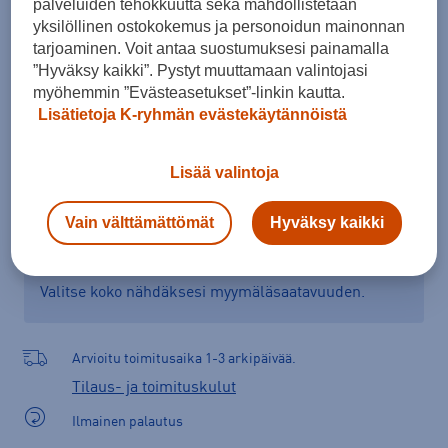
palveluiden tehokkuutta sekä mahdollistetaan
Kokotaulukko
yksilöllinen ostokokemus ja personoidun mainonnan
tarjoaminen. Voit antaa suostumuksesi painamalla
”Hyväksy kaikki”. Pystyt muuttamaan valintojasi
myöhemmin ”Evästeasetukset”-linkin kautta.
Lisää ostoskoriin
Lisätietoja K-ryhmän evästekäytännöistä
Lisää valintoja
Tarkista saatavuus ja tilaa myymälästä
Vain välttämättömät
Hyväksy kaikki
Verkkokauppa:
Saatavilla
Myymälät:
Saatavilla
Valitse koko nähdäksesi myymäläsaatavuuden.
Arvioitu toimitusaika 1-3 arkipäivää.
Tilaus- ja toimituskulut
Ilmainen palautus