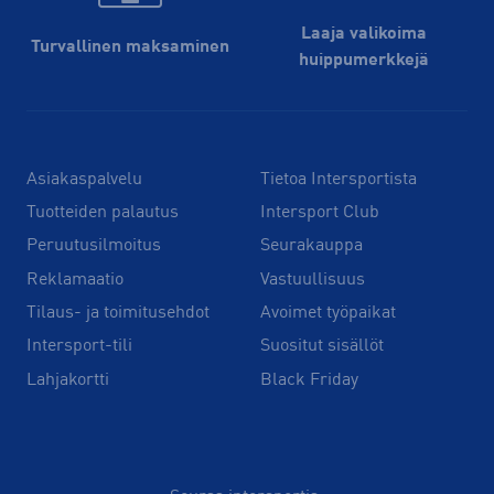
Laaja valikoima
Turvallinen maksaminen
huippu­merkkejä
Asiakaspalvelu
Tietoa Intersportista
Tuotteiden palautus
Intersport Club
Peruutusilmoitus
Seurakauppa
Reklamaatio
Vastuullisuus
Tilaus- ja toimitusehdot
Avoimet työpaikat
Intersport-tili
Suositut sisällöt
Lahjakortti
Black Friday