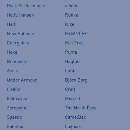
Peak Performance
adidas
Helly Hansen
Rukka
Halti
Nike
New Balance
McKINLEY
Energetics
Kari Traa
Hoka
Puma
Röhnisch
Haglöfs
Asics
Luhta
Under Armour
Björn Borg
Firefly
Craft
Fjällräven
Merrell
Zeropoint
The North Face
Speedo
CamelBak
Salomon
Icepeak