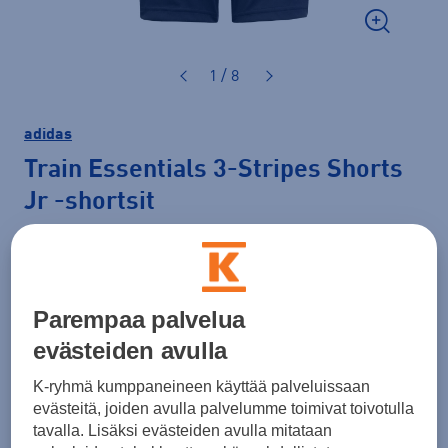
1 / 8
adidas
Train Essentials 3-Stripes Shorts
Jr
-shortsit
28,00 €
Väri
Musta
Parempaa palvelua
evästeiden avulla
K-ryhmä kumppaneineen käyttää palveluissaan
Koko
evästeitä, joiden avulla palvelumme toimivat toivotulla
116
128
140
152
164
176
tavalla. Lisäksi evästeiden avulla mitataan