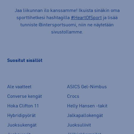
Jaa liikunnan ilo kanssamme! Ikuista sinäkin oma
sporttihetkesi hashtagilla
#HeartOfSport
ja lisää
tunniste @intersportsuomi, niin ne näytetään
sivustollamme.
Suositut sisällöt
Ale vaatteet
ASICS Gel-Nimbus
Converse kengät
Crocs
Hoka Clifton 11
Helly Hansen -takit
Hybridipyörät
Jalkapallokengät
Juoksukengät
Juoksuliivit