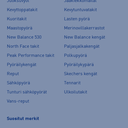
Juoksuvyöt
Jääkiekkomailat
Kevyttoppatakit
Kevytuntuvatakit
Kuoritakit
Lasten pyörä
Maastopyörä
Merinovillakerrastot
New Balance 530
New Balance kengät
North Face takit
Paljasjalkakengät
Peak Performance takit
Polkupyörä
Pyöräilykengät
Pyöräilykypärä
Reput
Skechers kengät
Sähköpyörä
Tennarit
Tunturi sähköpyörät
Ulkoilutakit
Vans-reput
Suositut merkit