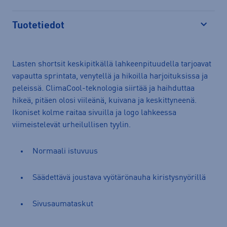
Tuotetiedot
Avaa
Lasten shortsit keskipitkällä lahkeenpituudella tarjoavat
vapautta sprintata, venytellä ja hikoilla harjoituksissa ja
peleissä. ClimaCool-teknologia siirtää ja haihduttaa
hikeä, pitäen olosi viileänä, kuivana ja keskittyneenä.
Ikoniset kolme raitaa sivuilla ja logo lahkeessa
viimeistelevät urheilullisen tyylin.
Normaali istuvuus
Säädettävä joustava vyötärönauha kiristysnyörillä
Sivusaumataskut