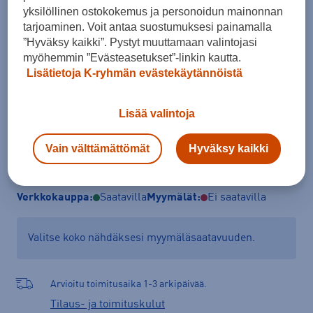
yksilöllinen ostokokemus ja personoidun mainonnan
46
tarjoaminen. Voit antaa suostumuksesi painamalla
”Hyväksy kaikki”. Pystyt muuttamaan valintojasi
Kokotaulukko
myöhemmin ”Evästeasetukset”-linkin kautta.
Lisätietoja K-ryhmän evästekäytännöistä
Lisää ostoskoriin
Lisää valintoja
Vain välttämättömät
Hyväksy kaikki
Tarkista saatavuus ja tilaa myymälästä
Verkkokauppa:
Saatavilla
Myymälät:
Ei saatavilla
Valitse koko nähdäksesi myymäläsaatavuuden.
Arvioitu toimitusaika 1-3 arkipäivää.
Tilaus- ja toimituskulut