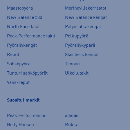
Maastopyörä
Merinovillakerrastot
New Balance 530
New Balance kengät
North Face takit
Paljasjalkakengät
Peak Performance takit
Polkupyörä
Pyöräilykengät
Pyöräilykypärä
Reput
Skechers kengät
Sähköpyörä
Tennarit
Tunturi sähköpyörät
Ulkoilutakit
Vans-reput
Suositut merkit
Peak Performance
adidas
Helly Hansen
Rukka