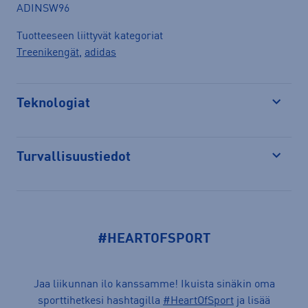
ADINSW96
Tuotteeseen liittyvät kategoriat
Treenikengät
,
adidas
Teknologiat
Avaa
Turvallisuustiedot
Avaa
#HEARTOFSPORT
Jaa liikunnan ilo kanssamme! Ikuista sinäkin oma
sporttihetkesi hashtagilla
#HeartOfSport
ja lisää