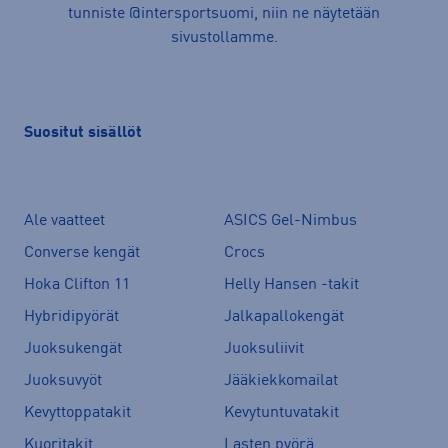
tunniste @intersportsuomi, niin ne näytetään
sivustollamme.
Suositut sisällöt
Ale vaatteet
ASICS Gel-Nimbus
Converse kengät
Crocs
Hoka Clifton 11
Helly Hansen -takit
Hybridipyörät
Jalkapallokengät
Juoksukengät
Juoksuliivit
Juoksuvyöt
Jääkiekkomailat
Kevyttoppatakit
Kevytuntuvatakit
Kuoritakit
Lasten pyörä