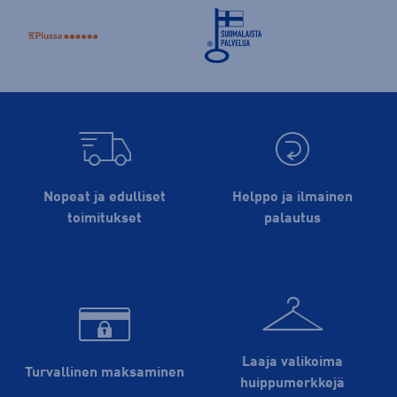
Nopeat ja edulliset
Helppo ja ilmainen
toimitukset
palautus
Laaja valikoima
Turvallinen maksaminen
huippu­merkkejä