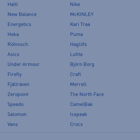
Halti
Nike
New Balance
McKINLEY
Energetics
Kari Traa
Hoka
Puma
Röhnisch
Haglöfs
Asics
Luhta
Under Armour
Björn Borg
Firefly
Craft
Fjällräven
Merrell
Zeropoint
The North Face
Speedo
CamelBak
Salomon
Icepeak
Vans
Crocs