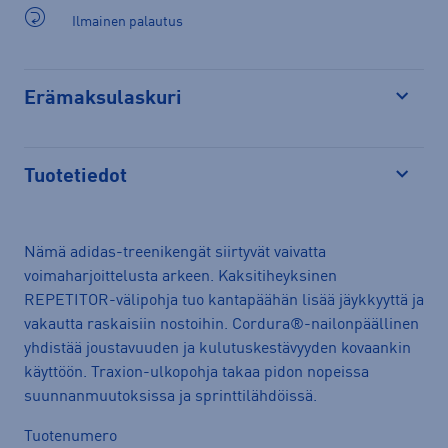
Ilmainen palautus
Erämaksulaskuri
Avaa
Tuotetiedot
Avaa
Nämä adidas-treenikengät siirtyvät vaivatta
voimaharjoittelusta arkeen. Kaksitiheyksinen
REPETITOR-välipohja tuo kantapäähän lisää jäykkyyttä ja
vakautta raskaisiin nostoihin. Cordura®-nailonpäällinen
yhdistää joustavuuden ja kulutuskestävyyden kovaankin
käyttöön. Traxion-ulkopohja takaa pidon nopeissa
suunnanmuutoksissa ja sprinttilähdöissä.
Tuotenumero