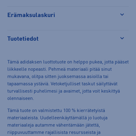
Erämaksulaskuri
Avaa
Tuotetiedot
Avaa
Tämä adidaksen luottotuote on helppo pukea, jotta pääset
liikkeelle nopeasti. Pehmeä materiaali pitää sinut
mukavana, olitpa sitten juoksemassa asioilla tai
tapaamassa ystäviä. Vetoketjulliset taskut säilyttävät
turvallisesti puhelimesi ja avaimet, jotta voit keskittyä
olennaiseen.
Tämä tuote on valmistettu 100 % kierrätetyistä
materiaaleista. Uudelleenkäyttämällä jo luotuja
materiaaleja autamme vähentämään jätettä,
riippuvuuttamme rajallisista resursseista ja