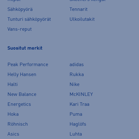
Sähköpyörä
Tennarit
Tunturi sähköpyörät
Ulkoilutakit
Vans-reput
Suositut merkit
Peak Performance
adidas
Helly Hansen
Rukka
Halti
Nike
New Balance
McKINLEY
Energetics
Kari Traa
Hoka
Puma
Röhnisch
Haglöfs
Asics
Luhta