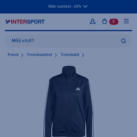
Nike vaatteet -20%
0
tuotetta osto
Kirjaudu sisään
Treeni
Treenivaatteet
Treenitakit