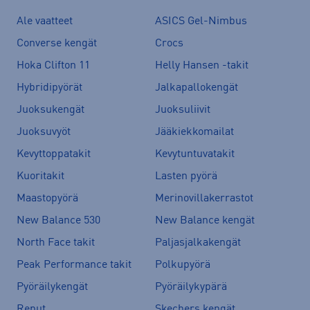
Ale vaatteet
ASICS Gel-Nimbus
Converse kengät
Crocs
Hoka Clifton 11
Helly Hansen -takit
Hybridipyörät
Jalkapallokengät
Juoksukengät
Juoksuliivit
Juoksuvyöt
Jääkiekkomailat
Kevyttoppatakit
Kevytuntuvatakit
Kuoritakit
Lasten pyörä
Maastopyörä
Merinovillakerrastot
New Balance 530
New Balance kengät
North Face takit
Paljasjalkakengät
Peak Performance takit
Polkupyörä
Pyöräilykengät
Pyöräilykypärä
Reput
Skechers kengät