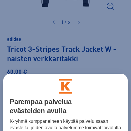
1 / 6
adidas
Tricot 3-Stripes Track Jacket W
-
naisten verkkaritakki
60,00 €
Väri
Musta
Parempaa palvelua
evästeiden avulla
Koko
K-ryhmä kumppaneineen käyttää palveluissaan
XS
S
M
L
XL
XXL
evästeitä, joiden avulla palvelumme toimivat toivotulla