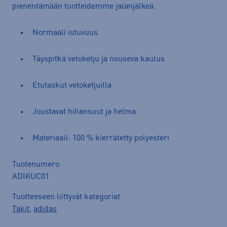
pienentämään tuotteidemme jalanjälkeä.
Normaali istuvuus
Täyspitkä vetoketju ja nouseva kaulus
Etutaskut vetoketjuilla
Joustavat hihansuut ja helma
Materiaali: 100 % kierrätetty polyesteri
Tuotenumero
ADIKUC01
Tuotteeseen liittyvät kategoriat
Takit
,
adidas