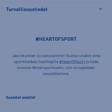
Turvallisuustiedot
Avaa
#HEARTOFSPORT
Jaa liikunnan ilo kanssamme! Ikuista sinäkin oma
sporttihetkesi hashtagilla
#HeartOfSport
ja lisää
tunniste @intersportsuomi, niin ne näytetään
sivustollamme.
Suositut sisällöt