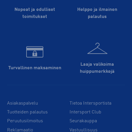
Nopeat ja edulliset
Helppo ja ilmainen
toimitukset
palautus
Laaja valikoima
Turvallinen maksaminen
huippu­merkkejä
Asiakaspalvelu
Tietoa Intersportista
Tuotteiden palautus
Intersport Club
Peruutusilmoitus
Seurakauppa
Reklamaatio
Vastuullisuus