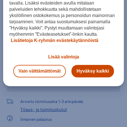
tavalla. Lisäksi evästeiden avulla mitataan
Kokotaulukko
palveluiden tehokkuutta sekä mahdollistetaan
yksilöllinen ostokokemus ja personoidun mainonnan
tarjoaminen. Voit antaa suostumuksesi painamalla
”Hyväksy kaikki”. Pystyt muuttamaan valintojasi
Lisää ostoskoriin
myöhemmin ”Evästeasetukset”-linkin kautta.
Lisätietoja K-ryhmän evästekäytännöistä
Tarkista saatavuus ja tilaa myymälästä
Lisää valintoja
Verkkokauppa:
Saatavilla
Myymälät:
Saatavilla
Vain välttämättömät
Hyväksy kaikki
Valitse koko nähdäksesi myymäläsaatavuuden.
Arvioitu toimitusaika 1-3 arkipäivää.
Tilaus- ja toimituskulut
Ilmainen palautus