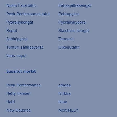
North Face takit
Paljasjalkakengät
Peak Performance takit
Polkupyörä
Pyöräilykengät
Pyöräilykypärä
Reput
Skechers kengät
Sähköpyörä
Tennarit
Tunturi sähköpyörät
Ulkoilutakit
Vans-reput
Suositut merkit
Peak Performance
adidas
Helly Hansen
Rukka
Halti
Nike
New Balance
McKINLEY