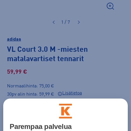
1 / 7
adidas
VL Court 3.0 M
-miesten
matalavartiset tennarit
59,99 €
Normaalihinta: 75,00 €
Lisätietoa
30pv alin hinta: 59,99 €
Tarjous voimassa 12.8. asti.
Väri
Musta
Parempaa palvelua