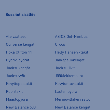
Suositut sisällöt
Ale vaatteet
ASICS Gel-Nimbus
Converse kengät
Crocs
Hoka Clifton 11
Helly Hansen -takit
Hybridipyörät
Jalkapallokengät
Juoksukengät
Juoksuliivit
Juoksuvyöt
Jääkiekkomailat
Kevyttoppatakit
Kevytuntuvatakit
Kuoritakit
Lasten pyörä
Maastopyörä
Merinovillakerrastot
New Balance 530
New Balance kengät