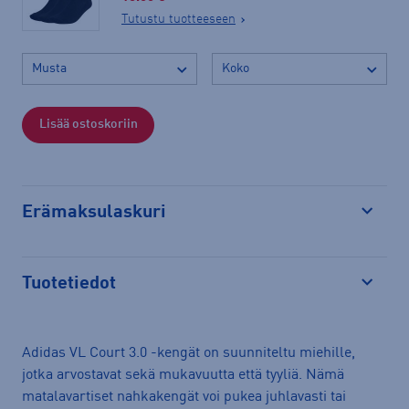
Tutustu tuotteeseen
Lisää ostoskoriin
Erämaksulaskuri
Avaa
Tuotetiedot
Avaa
Adidas VL Court 3.0 -kengät on suunniteltu miehille,
jotka arvostavat sekä mukavuutta että tyyliä. Nämä
matalavartiset nahkakengät voi pukea juhlavasti tai