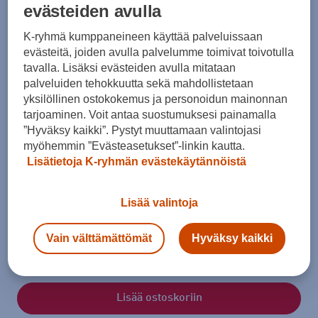
evästeiden avulla
K-ryhmä kumppaneineen käyttää palveluissaan
evästeitä, joiden avulla palvelumme toimivat toivotulla
tavalla. Lisäksi evästeiden avulla mitataan
palveluiden tehokkuutta sekä mahdollistetaan
yksilöllinen ostokokemus ja personoidun mainonnan
tarjoaminen. Voit antaa suostumuksesi painamalla
Koko
”Hyväksy kaikki”. Pystyt muuttamaan valintojasi
myöhemmin ”Evästeasetukset”-linkin kautta.
36
36 ⅔
37 ⅓
38
38 ⅔
39 ⅓
40
Lisätietoja K-ryhmän evästekäytännöistä
40 ⅔
41 ⅓
42
42 ⅔
43 ⅓
44
44 ⅔
Lisää valintoja
45 ⅓
46
46 ⅔
47 ⅓
48
Vain välttämättömät
Hyväksy kaikki
Kokotaulukko
Lisää ostoskoriin