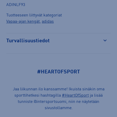
ADINLF93
Tuotteeseen liittyvät kategoriat
Vapaa-ajan kengät
,
adidas
Turvallisuustiedot
Avaa
#HEARTOFSPORT
Jaa liikunnan ilo kanssamme! Ikuista sinäkin oma
sporttihetkesi hashtagilla
#HeartOfSport
ja lisää
tunniste @intersportsuomi, niin ne näytetään
sivustollamme.