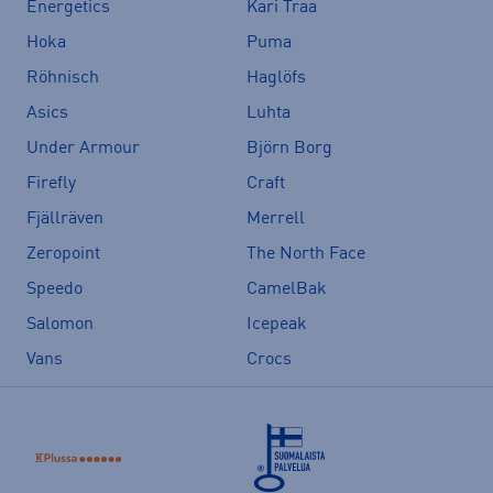
Energetics
Kari Traa
Hoka
Puma
Röhnisch
Haglöfs
Asics
Luhta
Under Armour
Björn Borg
Firefly
Craft
Fjällräven
Merrell
Zeropoint
The North Face
Speedo
CamelBak
Salomon
Icepeak
Vans
Crocs