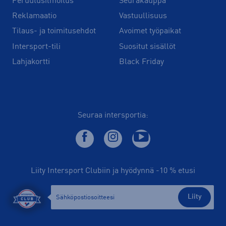
Peruutusilmoitus
Seurakauppa
Reklamaatio
Vastuullisuus
Tilaus- ja toimitusehdot
Avoimet työpaikat
Intersport-tili
Suositut sisällöt
Lahjakortti
Black Friday
Seuraa intersportia:
Liity Intersport Clubiin ja hyödynnä -10 % etusi
Liity