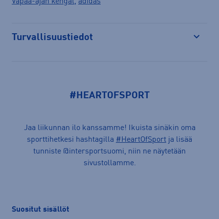
Vapaa-ajan kengät
,
adidas
Turvallisuustiedot
Avaa
#HEARTOFSPORT
Jaa liikunnan ilo kanssamme! Ikuista sinäkin oma
sporttihetkesi hashtagilla
#HeartOfSport
ja lisää
tunniste @intersportsuomi, niin ne näytetään
sivustollamme.
Suositut sisällöt