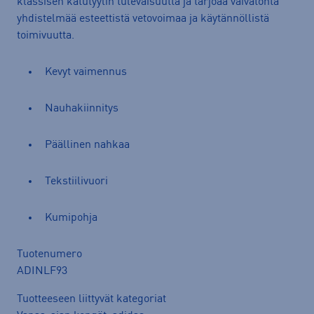
klassisen katutyylin tulevaisuutta ja tarjoaa vaivatonta
yhdistelmää esteettistä vetovoimaa ja käytännöllistä
toimivuutta.
Kevyt vaimennus
Nauhakiinnitys
Päällinen nahkaa
Tekstiilivuori
Kumipohja
Tuotenumero
ADINLF93
Tuotteeseen liittyvät kategoriat