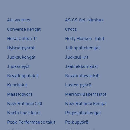
Ale vaatteet
ASICS Gel-Nimbus
Converse kengät
Crocs
Hoka Clifton 11
Helly Hansen -takit
Hybridipyörät
Jalkapallokengät
Juoksukengät
Juoksuliivit
Juoksuvyöt
Jääkiekkomailat
Kevyttoppatakit
Kevytuntuvatakit
Kuoritakit
Lasten pyörä
Maastopyörä
Merinovillakerrastot
New Balance 530
New Balance kengät
North Face takit
Paljasjalkakengät
Peak Performance takit
Polkupyörä