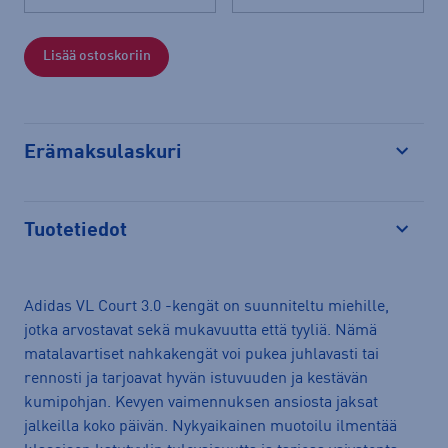
Lisää ostoskoriin
Erämaksulaskuri
Avaa
Tuotetiedot
Avaa
Adidas VL Court 3.0 -kengät on suunniteltu miehille,
jotka arvostavat sekä mukavuutta että tyyliä. Nämä
matalavartiset nahkakengät voi pukea juhlavasti tai
rennosti ja tarjoavat hyvän istuvuuden ja kestävän
kumipohjan. Kevyen vaimennuksen ansiosta jaksat
jalkeilla koko päivän. Nykyaikainen muotoilu ilmentää