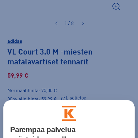
1 / 8
adidas
VL Court 3.0 M
-miesten
matalavartiset tennarit
59,99 €
Normaalihinta: 75,00 €
Lisätietoa
30pv alin hinta: 59,99 €
Tarjous voimassa 12.8. asti.
Väri
Tummanpunainen
Parempaa palvelua