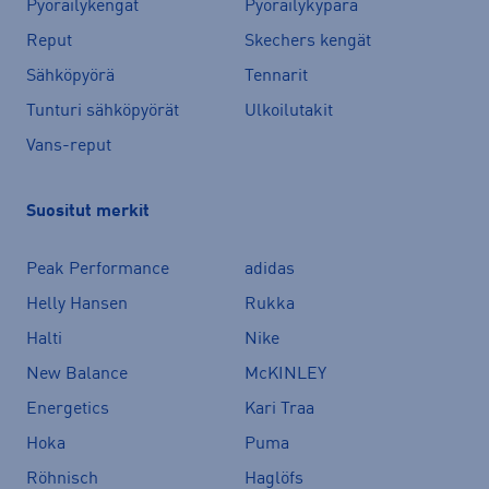
Pyöräilykengät
Pyöräilykypärä
Reput
Skechers kengät
Sähköpyörä
Tennarit
Tunturi sähköpyörät
Ulkoilutakit
Vans-reput
Suositut merkit
Peak Performance
adidas
Helly Hansen
Rukka
Halti
Nike
New Balance
McKINLEY
Energetics
Kari Traa
Hoka
Puma
Röhnisch
Haglöfs