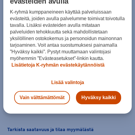
evästeiden avulla
K-ryhmä kumppaneineen käyttää palveluissaan
evästeitä, joiden avulla palvelumme toimivat toivotulla
tavalla. Lisäksi evästeiden avulla mitataan
palveluiden tehokkuutta sekä mahdollistetaan
yksilöllinen ostokokemus ja personoidun mainonnan
tarjoaminen. Voit antaa suostumuksesi painamalla
”Hyväksy kaikki”. Pystyt muuttamaan valintojasi
Koko
myöhemmin ”Evästeasetukset”-linkin kautta.
Lisätietoja K-ryhmän evästekäytännöistä
44
Kokotaulukko
Lisää valintoja
Vain välttämättömät
Hyväksy kaikki
Lisää ostoskoriin
Tarkista saatavuus ja tilaa myymälästä