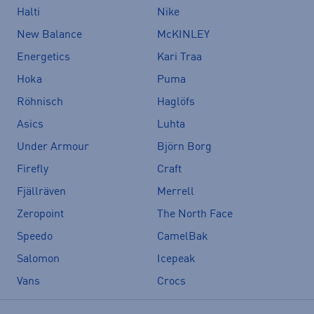
Halti
Nike
New Balance
McKINLEY
Energetics
Kari Traa
Hoka
Puma
Röhnisch
Haglöfs
Asics
Luhta
Under Armour
Björn Borg
Firefly
Craft
Fjällräven
Merrell
Zeropoint
The North Face
Speedo
CamelBak
Salomon
Icepeak
Vans
Crocs