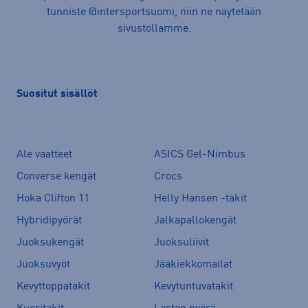
tunniste @intersportsuomi, niin ne näytetään
sivustollamme.
Suositut sisällöt
Ale vaatteet
ASICS Gel-Nimbus
Converse kengät
Crocs
Hoka Clifton 11
Helly Hansen -takit
Hybridipyörät
Jalkapallokengät
Juoksukengät
Juoksuliivit
Juoksuvyöt
Jääkiekkomailat
Kevyttoppatakit
Kevytuntuvatakit