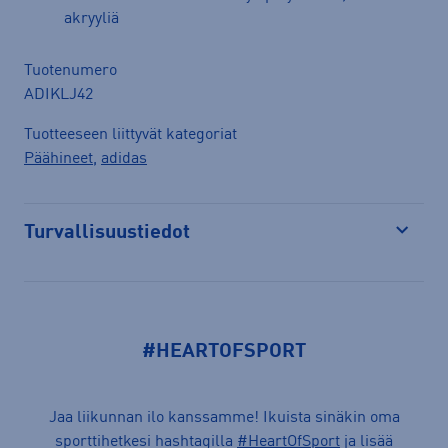
akryyliä
Tuotenumero
ADIKLJ42
Tuotteeseen liittyvät kategoriat
Päähineet
,
adidas
Turvallisuustiedot
Avaa
#HEARTOFSPORT
Jaa liikunnan ilo kanssamme! Ikuista sinäkin oma
sporttihetkesi hashtagilla
#HeartOfSport
ja lisää