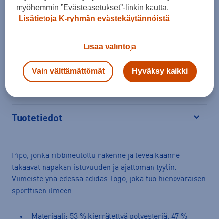
myöhemmin ”Evästeasetukset”-linkin kautta.
Lisätietoja K-ryhmän evästekäytännöistä
Lisää valintoja
Arvioitu toimitusaika 1-3 arkipäivää.
Tilaus- ja toimituskulut
Vain välttämättömät
Hyväksy kaikki
Ilmainen palautus
Tuotetiedot
Avaa
Pipo, jonka ribbineulottu rakenne ja leveä käänne
takaavat napakan istuvuuden ja ajattoman tyylin.
Viimeistelynä edessä adidas-logo, joka tuo hienovaraisen
sporttisen ilmeen.
Materiaali
:
53 % kierrätettyä polyesteriä, 47 %