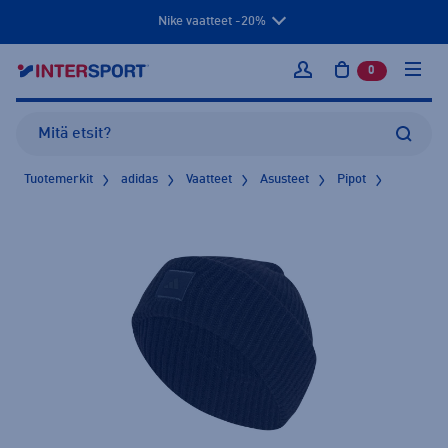
Nike vaatteet -20%
0
tuotetta osto
Kirjaudu sisään
Tuotemerkit
adidas
Vaatteet
Asusteet
Pipot