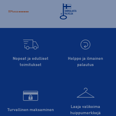
Nopeat ja edulliset
Helppo ja ilmainen
toimitukset
palautus
Laaja valikoima
Turvallinen maksaminen
huippu­merkkejä