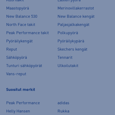
Kuoritakit
Lasten pyörä
Maastopyörä
Merinovillakerrastot
New Balance 530
New Balance kengät
North Face takit
Paljasjalkakengät
Peak Performance takit
Polkupyörä
Pyöräilykengät
Pyöräilykypärä
Reput
Skechers kengät
Sähköpyörä
Tennarit
Tunturi sähköpyörät
Ulkoilutakit
Vans-reput
Suositut merkit
Peak Performance
adidas
Helly Hansen
Rukka