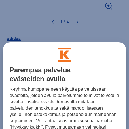
1 / 4
adidas
Wide Cuff Beanie
-pipo
30,00 €
Parempaa palvelua
Väri
Musta
evästeiden avulla
K-ryhmä kumppaneineen käyttää palveluissaan
evästeitä, joiden avulla palvelumme toimivat toivotulla
tavalla. Lisäksi evästeiden avulla mitataan
palveluiden tehokkuutta sekä mahdollistetaan
yksilöllinen ostokokemus ja personoidun mainonnan
tarjoaminen. Voit antaa suostumuksesi painamalla
Lisää ostoskoriin
”Hyväksy kaikki”. Pystyt muuttamaan valintojasi