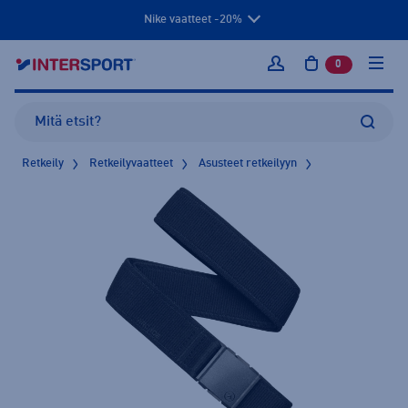
Nike vaatteet -20%
0
tuotetta osto
Kirjaudu sisään
Retkeily
Retkeilyvaatteet
Asusteet retkeilyyn