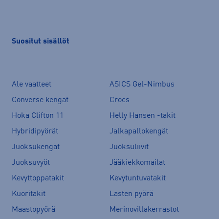
Suositut sisällöt
Ale vaatteet
ASICS Gel-Nimbus
Converse kengät
Crocs
Hoka Clifton 11
Helly Hansen -takit
Hybridipyörät
Jalkapallokengät
Juoksukengät
Juoksuliivit
Juoksuvyöt
Jääkiekkomailat
Kevyttoppatakit
Kevytuntuvatakit
Kuoritakit
Lasten pyörä
Maastopyörä
Merinovillakerrastot