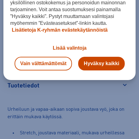
Lisää ostoskoriin
yksilöllinen ostokokemus ja personoidun mainonnan
tarjoaminen. Voit antaa suostumuksesi painamalla
”Hyväksy kaikki”. Pystyt muuttamaan valintojasi
myöhemmin ”Evästeasetukset”-linkin kautta.
Lisätietoja K-ryhmän evästekäytännöistä
Arvioitu toimitusaika 1-3 arkipäivää.
Lisää valintoja
Tilaus- ja toimituskulut
Ilmainen palautus
Vain välttämättömät
Hyväksy kaikki
Tuotetiedot
Avaa
Urheiluun ja vapaa-aikaan sopiva joustava vyö, joka on
erittäin mukava käytössä.
Stretch, joustava materiaali, mukava urheillessa