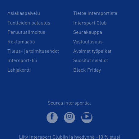
Asiakaspalvelu
Tietoa Intersportista
Tuotteiden palautus
Intersport Club
Peruutusilmoitus
Seurakauppa
Reklamaatio
Vastuullisuus
Tilaus- ja toimitusehdot
Avoimet työpaikat
Intersport-tili
Suositut sisällöt
Lahjakortti
Black Friday
Seuraa intersportia:
Liity Intersport Clubiin ja hyödynnä -10 % etusi