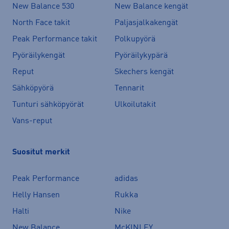
New Balance 530
New Balance kengät
North Face takit
Paljasjalkakengät
Peak Performance takit
Polkupyörä
Pyöräilykengät
Pyöräilykypärä
Reput
Skechers kengät
Sähköpyörä
Tennarit
Tunturi sähköpyörät
Ulkoilutakit
Vans-reput
Suositut merkit
Peak Performance
adidas
Helly Hansen
Rukka
Halti
Nike
New Balance
McKINLEY