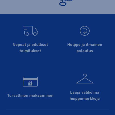
Nopeat ja edulliset
Helppo ja ilmainen
toimitukset
palautus
Laaja valikoima
Turvallinen maksaminen
huippu­merkkejä