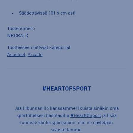
Säädettävissä 101,6 cm asti
Tuotenumero
NRCRAT3
Tuotteeseen liittyvät kategoriat
Asusteet
,
Arcade
#HEARTOFSPORT
Jaa liikunnan ilo kanssamme! Ikuista sinäkin oma
sporttihetkesi hashtagilla
#HeartOfSport
ja lisää
tunniste @intersportsuomi, niin ne näytetään
sivustollamme.