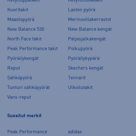
Kevyttoppatakit
Kevytuntuvatakit
Kuoritakit
Lasten pyörä
Maastopyörä
Merinovillakerrastot
New Balance 530
New Balance kengät
North Face takit
Paljasjalkakengät
Peak Performance takit
Polkupyörä
Pyöräilykengät
Pyöräilykypärä
Reput
Skechers kengät
Sähköpyörä
Tennarit
Tunturi sähköpyörät
Ulkoilutakit
Vans-reput
Suositut merkit
Peak Performance
adidas