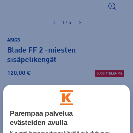
1 / 5
ASICS
Blade FF 2
-miesten
sisäpelikengät
120,00 €
SUOSITTELEMME
Väri
Valkoinen
Parempaa palvelua
Koko
evästeiden avulla
40
40,5
41,5
42
42,5
43,5
44