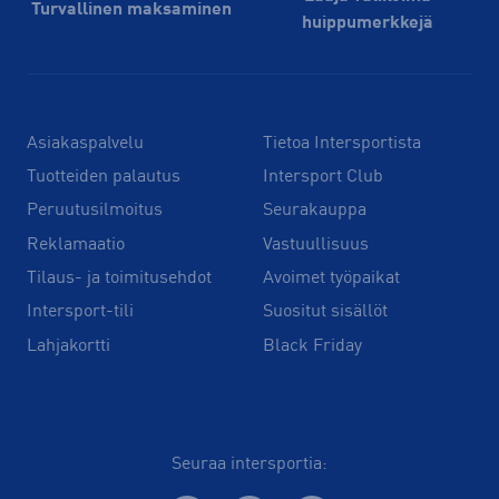
Turvallinen maksaminen
huippu­merkkejä
Asiakaspalvelu
Tietoa Intersportista
Tuotteiden palautus
Intersport Club
Peruutusilmoitus
Seurakauppa
Reklamaatio
Vastuullisuus
Tilaus- ja toimitusehdot
Avoimet työpaikat
Intersport-tili
Suositut sisällöt
Lahjakortti
Black Friday
Seuraa intersportia: