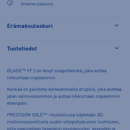
Ilmainen palautus
Erämaksulaskuri
Avaa
Tuotetiedot
Avaa
BLADE™ FF 2 on kevyt sisäpelikenkä, joka auttaa
liikkumaan nopeammin.
Kenkää on päivitetty korkeammalla dropilla, joka asettaa
jalan valmiusasentoon ja auttaa liikkumaan nopeammin
eteenpäin.
PRECISION SOLE™ -muotoilussa käytetään 3D-
mallinnussovellusta uuden ulkopohjakuvion luomiseen,
jolla saavutetaan tasapaino joustavuuden, keveyden ja