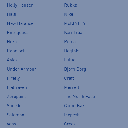
Helly Hansen
Rukka
Halti
Nike
New Balance
McKINLEY
Energetics
Kari Traa
Hoka
Puma
Röhnisch
Haglöfs
Asics
Luhta
Under Armour
Björn Borg
Firefly
Craft
Fjällräven
Merrell
Zeropoint
The North Face
Speedo
CamelBak
Salomon
Icepeak
Vans
Crocs