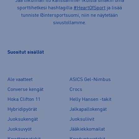
Jaa liikunnan ilo kanssamme! Ikuista sinäkin oma
sporttihetkesi hashtagilla
#HeartOfSport
ja lisää
tunniste @intersportsuomi, niin ne näytetään
sivustollamme.
Suositut sisällöt
Ale vaatteet
ASICS Gel-Nimbus
Converse kengät
Crocs
Hoka Clifton 11
Helly Hansen -takit
Hybridipyörät
Jalkapallokengät
Juoksukengät
Juoksuliivit
Juoksuvyöt
Jääkiekkomailat