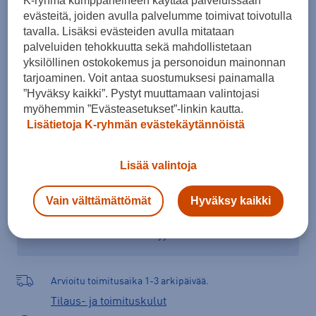
K-ryhmä kumppaneineen käyttää palveluissaan
44,5
45
46
46,5
47
48
evästeitä, joiden avulla palvelumme toimivat toivotulla
tavalla. Lisäksi evästeiden avulla mitataan
Kokotaulukko
palveluiden tehokkuutta sekä mahdollistetaan
yksilöllinen ostokokemus ja personoidun mainonnan
tarjoaminen. Voit antaa suostumuksesi painamalla
”Hyväksy kaikki”. Pystyt muuttamaan valintojasi
Lisää ostoskoriin
myöhemmin ”Evästeasetukset”-linkin kautta.
Lisätietoja K-ryhmän evästekäytännöistä
Lisää valintoja
Tarkista saatavuus ja tilaa myymälästä
Verkkokauppa:
Saatavilla
Myymälät:
Saatavilla
Vain välttämättömät
Hyväksy kaikki
Valitse koko nähdäksesi myymäläsaatavuuden.
Arvioitu toimitusaika 1-3 arkipäivää.
Tilaus- ja toimituskulut