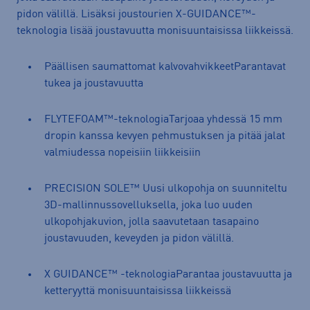
pidon välillä. Lisäksi joustourien X-GUIDANCE™-
teknologia lisää joustavuutta monisuuntaisissa liikkeissä.
Päällisen saumattomat kalvovahvikkeetParantavat
tukea ja joustavuutta
FLYTEFOAM™-teknologiaTarjoaa yhdessä 15 mm
dropin kanssa kevyen pehmustuksen ja pitää jalat
valmiudessa nopeisiin liikkeisiin
PRECISION SOLE™ Uusi ulkopohja on suunniteltu
3D-mallinnussovelluksella, joka luo uuden
ulkopohjakuvion, jolla saavutetaan tasapaino
joustavuuden, keveyden ja pidon välillä.
X GUIDANCE™ -teknologiaParantaa joustavuutta ja
ketteryyttä monisuuntaisissa liikkeissä