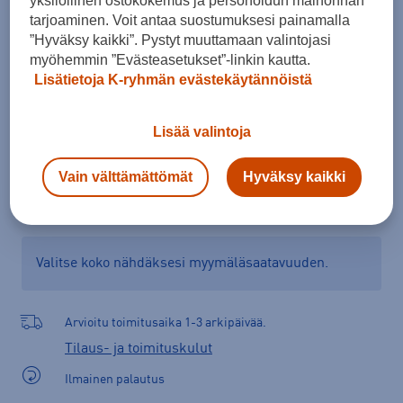
yksilöllinen ostokokemus ja personoidun mainonnan
Kokotaulukko
tarjoaminen. Voit antaa suostumuksesi painamalla
”Hyväksy kaikki”. Pystyt muuttamaan valintojasi
myöhemmin ”Evästeasetukset”-linkin kautta.
Lisätietoja K-ryhmän evästekäytännöistä
Lisää ostoskoriin
Lisää valintoja
Tarkista saatavuus ja tilaa myymälästä
Vain välttämättömät
Hyväksy kaikki
Verkkokauppa:
Ei saatavilla
Myymälät:
Saatavilla
Valitse koko nähdäksesi myymäläsaatavuuden.
Arvioitu toimitusaika 1-3 arkipäivää.
Tilaus- ja toimituskulut
Ilmainen palautus