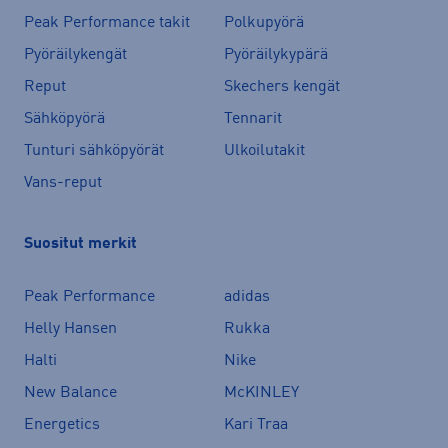
Peak Performance takit
Polkupyörä
Pyöräilykengät
Pyöräilykypärä
Reput
Skechers kengät
Sähköpyörä
Tennarit
Tunturi sähköpyörät
Ulkoilutakit
Vans-reput
Suositut merkit
Peak Performance
adidas
Helly Hansen
Rukka
Halti
Nike
New Balance
McKINLEY
Energetics
Kari Traa