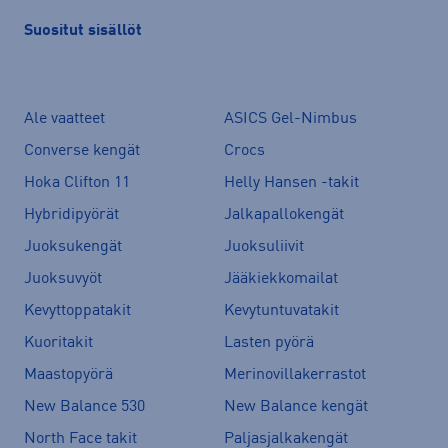
Suositut sisällöt
Ale vaatteet
ASICS Gel-Nimbus
Converse kengät
Crocs
Hoka Clifton 11
Helly Hansen -takit
Hybridipyörät
Jalkapallokengät
Juoksukengät
Juoksuliivit
Juoksuvyöt
Jääkiekkomailat
Kevyttoppatakit
Kevytuntuvatakit
Kuoritakit
Lasten pyörä
Maastopyörä
Merinovillakerrastot
New Balance 530
New Balance kengät
North Face takit
Paljasjalkakengät