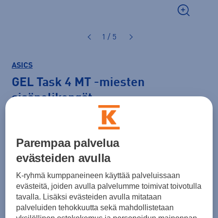
1 / 5
ASICS
GEL Task 4 MT
-miesten
sisäpelikengät
100,00 €
Parempaa palvelua
Väri
Valkoinen
evästeiden avulla
K-ryhmä kumppaneineen käyttää palveluissaan
evästeitä, joiden avulla palvelumme toimivat toivotulla
Koko
tavalla. Lisäksi evästeiden avulla mitataan
palveluiden tehokkuutta sekä mahdollistetaan
46,5
47