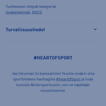
Tuotteeseen liittyvät kategoriat
Sisäpelikengät
,
ASICS
Turvallisuustiedot
Avaa
#HEARTOFSPORT
Jaa liikunnan ilo kanssamme! Ikuista sinäkin oma
sporttihetkesi hashtagilla
#HeartOfSport
ja lisää
tunniste @intersportsuomi, niin ne näytetään
sivustollamme.