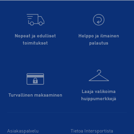
Nopeat ja edulliset
Helppo ja ilmainen
toimitukset
palautus
Laaja valikoima
Turvallinen maksaminen
huippu­merkkejä
Asiakaspalvelu
Tietoa Intersportista