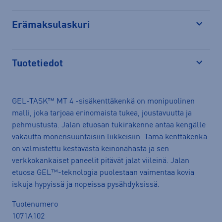
Erämaksulaskuri
Avaa
Tuotetiedot
Avaa
GEL-TASK™ MT 4 -sisäkenttäkenkä on monipuolinen
malli, joka tarjoaa erinomaista tukea, joustavuutta ja
pehmustusta. Jalan etuosan tukirakenne antaa kengälle
vakautta monensuuntaisiin liikkeisiin. Tämä kenttäkenkä
on valmistettu kestävästä keinonahasta ja sen
verkkokankaiset paneelit pitävät jalat viileinä. Jalan
etuosa GEL™-teknologia puolestaan vaimentaa kovia
iskuja hypyissä ja nopeissa pysähdyksissä.
Tuotenumero
1071A102