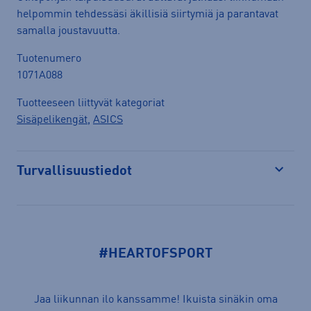
helpommin tehdessäsi äkillisiä siirtymiä ja parantavat
samalla joustavuutta.
Tuotenumero
1071A088
Tuotteeseen liittyvät kategoriat
Sisäpelikengät
,
ASICS
Turvallisuustiedot
Avaa
#HEARTOFSPORT
Jaa liikunnan ilo kanssamme! Ikuista sinäkin oma