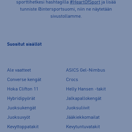
sporttihetkesi hashtagilla
#HeartOfSport
ja lisää
tunniste @intersportsuomi, niin ne näytetään
sivustollamme.
Suositut sisällöt
Ale vaatteet
ASICS Gel-Nimbus
Converse kengät
Crocs
Hoka Clifton 11
Helly Hansen -takit
Hybridipyörät
Jalkapallokengät
Juoksukengät
Juoksuliivit
Juoksuvyöt
Jääkiekkomailat
Kevyttoppatakit
Kevytuntuvatakit