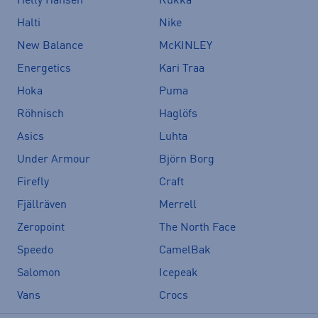
Helly Hansen
Rukka
Halti
Nike
New Balance
McKINLEY
Energetics
Kari Traa
Hoka
Puma
Röhnisch
Haglöfs
Asics
Luhta
Under Armour
Björn Borg
Firefly
Craft
Fjällräven
Merrell
Zeropoint
The North Face
Speedo
CamelBak
Salomon
Icepeak
Vans
Crocs