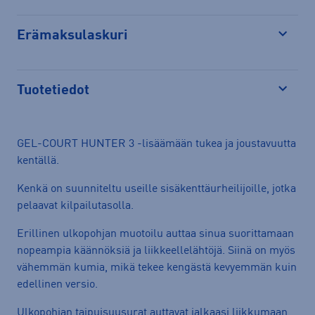
Erämaksulaskuri
Avaa
Tuotetiedot
Avaa
GEL-COURT HUNTER 3 -lisäämään tukea ja joustavuutta
kentällä.
Kenkä on suunniteltu useille sisäkenttäurheilijoille, jotka
pelaavat kilpailutasolla.
Erillinen ulkopohjan muotoilu auttaa sinua suorittamaan
nopeampia käännöksiä ja liikkeellelähtöjä. Siinä on myös
vähemmän kumia, mikä tekee kengästä kevyemmän kuin
edellinen versio.
Ulkopohjan taipuisuusurat auttavat jalkaasi liikkumaan