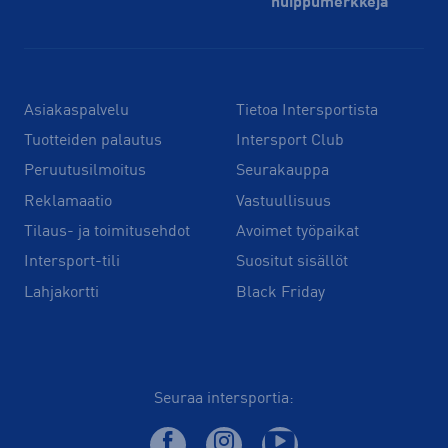
huippu­merkkejä
Asiakaspalvelu
Tietoa Intersportista
Tuotteiden palautus
Intersport Club
Peruutusilmoitus
Seurakauppa
Reklamaatio
Vastuullisuus
Tilaus- ja toimitusehdot
Avoimet työpaikat
Intersport-tili
Suositut sisällöt
Lahjakortti
Black Friday
Seuraa intersportia: