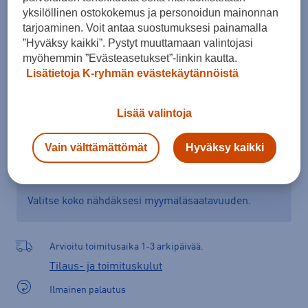
yksilöllinen ostokokemus ja personoidun mainonnan
Kokotaulukko
tarjoaminen. Voit antaa suostumuksesi painamalla
”Hyväksy kaikki”. Pystyt muuttamaan valintojasi
myöhemmin ”Evästeasetukset”-linkin kautta.
Lisää ostoskoriin
Lisätietoja K-ryhmän evästekäytännöistä
Lisää valintoja
Tarkista saatavuus ja tilaa myymälästä
Vain välttämättömät
Hyväksy kaikki
Verkkokauppa:
Ei saatavilla
Myymälät:
Saatavilla
Valitse koko nähdäksesi myymäläsaatavuuden.
Arvioitu toimitusaika 1-3 arkipäivää.
Tilaus- ja toimituskulut
Ilmainen palautus