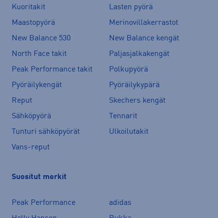
Kuoritakit
Lasten pyörä
Maastopyörä
Merinovillakerrastot
New Balance 530
New Balance kengät
North Face takit
Paljasjalkakengät
Peak Performance takit
Polkupyörä
Pyöräilykengät
Pyöräilykypärä
Reput
Skechers kengät
Sähköpyörä
Tennarit
Tunturi sähköpyörät
Ulkoilutakit
Vans-reput
Suositut merkit
Peak Performance
adidas