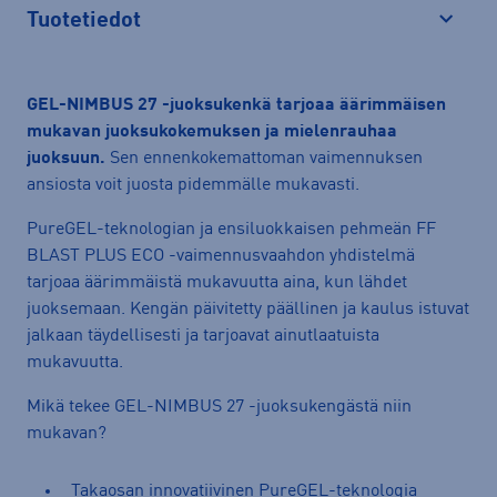
Tuotetiedot
Avaa
GEL-NIMBUS
27 -juoksukenkä tarjoaa äärimmäisen
mukavan juoksukokemuksen ja mielenrauhaa
juoksuun.
Sen ennenkokemattoman vaimennuksen
ansiosta voit juosta pidemmälle mukavasti.
PureGEL-teknologian ja ensiluokkaisen pehmeän FF
BLAST PLUS ECO -vaimennusvaahdon yhdistelmä
tarjoaa äärimmäistä mukavuutta aina, kun lähdet
juoksemaan. Kengän päivitetty päällinen ja kaulus istuvat
jalkaan täydellisesti ja tarjoavat ainutlaatuista
mukavuutta.
Mikä tekee GEL-NIMBUS 27 -juoksukengästä niin
mukavan?
Takaosan innovatiivinen PureGEL-teknologia