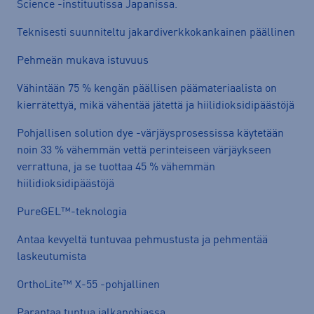
Science -instituutissa Japanissa.
Teknisesti suunniteltu jakardiverkkokankainen päällinen
Pehmeän mukava istuvuus
Vähintään 75 % kengän päällisen päämateriaalista on
kierrätettyä, mikä vähentää jätettä ja hiilidioksidipäästöjä
Pohjallisen solution dye -värjäysprosessissa käytetään
noin 33 % vähemmän vettä perinteiseen värjäykseen
verrattuna, ja se tuottaa 45 % vähemmän
hiilidioksidipäästöjä
PureGEL™-teknologia
Antaa kevyeltä tuntuvaa pehmustusta ja pehmentää
laskeutumista
OrthoLite™ X-55 -pohjallinen
Parantaa tuntua jalkapohjassa