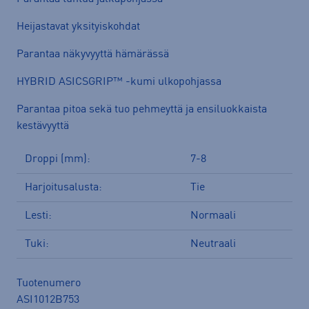
Heijastavat yksityiskohdat
Parantaa näkyvyyttä hämärässä
HYBRID ASICSGRIP™ -kumi ulkopohjassa
Parantaa pitoa sekä tuo pehmeyttä ja ensiluokkaista
kestävyyttä
Droppi (mm):
7-8
Harjoitusalusta:
Tie
Lesti:
Normaali
Tuki:
Neutraali
Tuotenumero
ASI1012B753