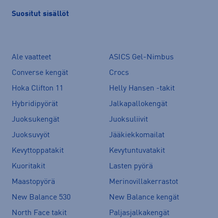
Suositut sisällöt
Ale vaatteet
ASICS Gel-Nimbus
Converse kengät
Crocs
Hoka Clifton 11
Helly Hansen -takit
Hybridipyörät
Jalkapallokengät
Juoksukengät
Juoksuliivit
Juoksuvyöt
Jääkiekkomailat
Kevyttoppatakit
Kevytuntuvatakit
Kuoritakit
Lasten pyörä
Maastopyörä
Merinovillakerrastot
New Balance 530
New Balance kengät
North Face takit
Paljasjalkakengät