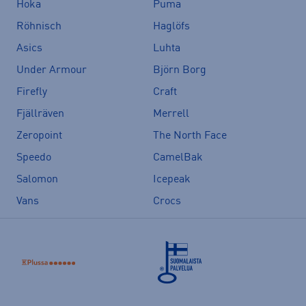
Hoka
Puma
Röhnisch
Haglöfs
Asics
Luhta
Under Armour
Björn Borg
Firefly
Craft
Fjällräven
Merrell
Zeropoint
The North Face
Speedo
CamelBak
Salomon
Icepeak
Vans
Crocs