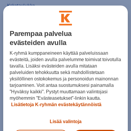
Kokotaulukko
Lisää ostoskoriin
Parempaa palvelua
evästeiden avulla
K-ryhmä kumppaneineen käyttää palveluissaan
Tarkista saatavuus ja tilaa myymälästä
evästeitä, joiden avulla palvelumme toimivat toivotulla
tavalla. Lisäksi evästeiden avulla mitataan
Verkkokauppa:
Saatavilla
Myymälät:
Saatavilla
palveluiden tehokkuutta sekä mahdollistetaan
yksilöllinen ostokokemus ja personoidun mainonnan
tarjoaminen. Voit antaa suostumuksesi painamalla
Valitse koko nähdäksesi myymäläsaatavuuden.
”Hyväksy kaikki”. Pystyt muuttamaan valintojasi
myöhemmin ”Evästeasetukset”-linkin kautta.
Lisätietoja K-ryhmän evästekäytännöistä
Arvioitu toimitusaika 1-3 arkipäivää.
Tilaus- ja toimituskulut
Lisää valintoja
Ilmainen palautus