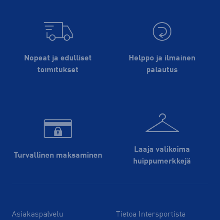
Nopeat ja edulliset
Helppo ja ilmainen
toimitukset
palautus
Laaja valikoima
Turvallinen maksaminen
huippu­merkkejä
Asiakaspalvelu
Tietoa Intersportista