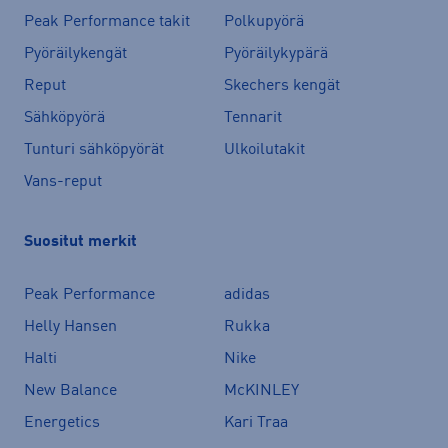
Peak Performance takit
Polkupyörä
Pyöräilykengät
Pyöräilykypärä
Reput
Skechers kengät
Sähköpyörä
Tennarit
Tunturi sähköpyörät
Ulkoilutakit
Vans-reput
Suositut merkit
Peak Performance
adidas
Helly Hansen
Rukka
Halti
Nike
New Balance
McKINLEY
Energetics
Kari Traa