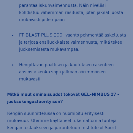
parantaa iskunvaimennusta. Näin niveliisi
kohdistuu vähemmän rasitusta, joten jaksat juosta
mukavasti pidempään.
FF BLAST PLUS ECO -vaahto pehmentää askellusta
ja tarjoaa ensiluokkaista vaimennusta, mikä tekee
juoksemisesta mukavampaa.
Hengittävän päällisen ja kauluksen rakenteen
ansiosta kenkä sopii jalkaan äärimmäisen
mukavasti.
Mitkä muut ominaisuudet tekevät GEL-NIMBUS 27 -
juoksukengästä
erityisen?
Kengän suunnittelussa on huomioitu erityisesti
mukavuus. Olemme käyttäneet lukemattomia tunteja
kengän testaukseen ja paranteluun Institute of Sport