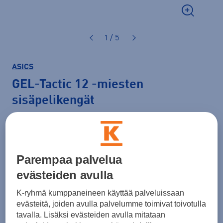
1 / 5
ASICS
GEL-Tactic 12
-miesten
sisäpelikengät
110,00 €
Väri
Tummansininen
Parempaa palvelua
evästeiden avulla
K-ryhmä kumppaneineen käyttää palveluissaan
Koko
evästeitä, joiden avulla palvelumme toimivat toivotulla
40,5
42
tavalla. Lisäksi evästeiden avulla mitataan