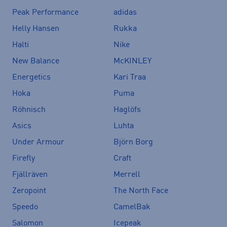
Peak Performance
adidas
Helly Hansen
Rukka
Halti
Nike
New Balance
McKINLEY
Energetics
Kari Traa
Hoka
Puma
Röhnisch
Haglöfs
Asics
Luhta
Under Armour
Björn Borg
Firefly
Craft
Fjällräven
Merrell
Zeropoint
The North Face
Speedo
CamelBak
Salomon
Icepeak