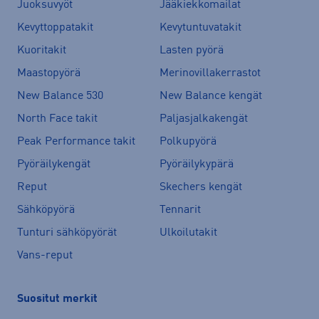
Juoksuvyöt
Jääkiekkomailat
Kevyttoppatakit
Kevytuntuvatakit
Kuoritakit
Lasten pyörä
Maastopyörä
Merinovillakerrastot
New Balance 530
New Balance kengät
North Face takit
Paljasjalkakengät
Peak Performance takit
Polkupyörä
Pyöräilykengät
Pyöräilykypärä
Reput
Skechers kengät
Sähköpyörä
Tennarit
Tunturi sähköpyörät
Ulkoilutakit
Vans-reput
Suositut merkit