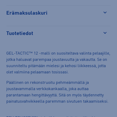
Erämaksulaskuri
Avaa
Tuotetiedot
Avaa
GEL-TACTIC™ 12 -malli on suositeltava valinta pelaajille,
jotka haluavat parempaa joustavuutta ja vakautta. Se on
suunniteltu pitämään mielesi ja kehosi liikkeessä, jotta
olet valmiina pelaamaan tosissasi.​
Päällinen on rekonstruoitu pehmeämmällä ja
joustavammalla verkkokankaalla, joka auttaa
parantamaan hengittävyyttä. Sitä on myös täydennetty
painatusvahvikkeella paremman sivutuen takaamiseksi.