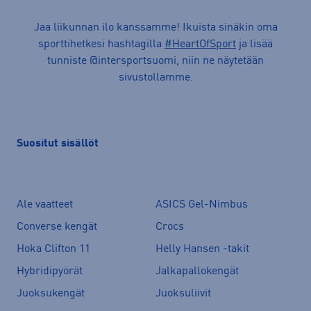
Jaa liikunnan ilo kanssamme! Ikuista sinäkin oma
sporttihetkesi hashtagilla
#HeartOfSport
ja lisää
tunniste @intersportsuomi, niin ne näytetään
sivustollamme.
Suositut sisällöt
Ale vaatteet
ASICS Gel-Nimbus
Converse kengät
Crocs
Hoka Clifton 11
Helly Hansen -takit
Hybridipyörät
Jalkapallokengät
Juoksukengät
Juoksuliivit