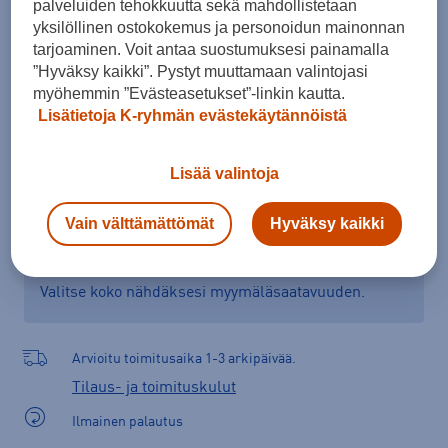
palveluiden tehokkuutta sekä mahdollistetaan
Kokotaulukko
yksilöllinen ostokokemus ja personoidun mainonnan
tarjoaminen. Voit antaa suostumuksesi painamalla
”Hyväksy kaikki”. Pystyt muuttamaan valintojasi
myöhemmin ”Evästeasetukset”-linkin kautta.
Lisää ostoskoriin
Lisätietoja K-ryhmän evästekäytännöistä
Lisää valintoja
Tarkista saatavuus ja tilaa myymälästä
Vain välttämättömät
Hyväksy kaikki
Verkkokauppa:
Ei saatavilla
Myymälät:
Saatavilla
Valitse koko nähdäksesi myymäläsaatavuuden.
Arvioitu toimitusaika 1-3 arkipäivää.
Tilaus- ja toimituskulut
Ilmainen palautus