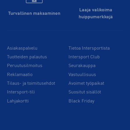
Laaja valikoima
Turvallinen maksaminen
huippu­merkkejä
Asiakaspalvelu
Tietoa Intersportista
Tuotteiden palautus
Intersport Club
Peruutusilmoitus
Seurakauppa
Reklamaatio
Vastuullisuus
Tilaus- ja toimitusehdot
Avoimet työpaikat
Intersport-tili
Suositut sisällöt
Lahjakortti
Black Friday