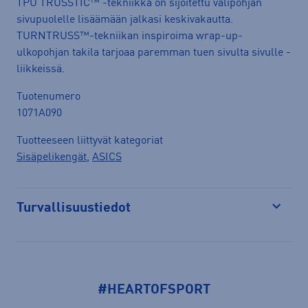
TPU TRUSSTIC™ -tekniikka on sijoitettu välipohjan
sivupuolelle lisäämään jalkasi keskivakautta.
TURNTRUSS™-tekniikan inspiroima wrap-up-
ulkopohjan takila tarjoaa paremman tuen sivulta sivulle -
liikkeissä.
Tuotenumero
1071A090
Tuotteeseen liittyvät kategoriat
Sisäpelikengät
,
ASICS
Turvallisuustiedot
Avaa
#HEARTOFSPORT