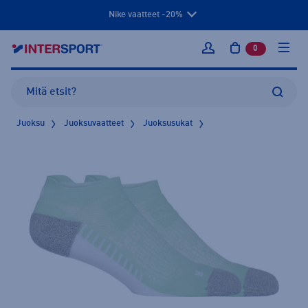
Nike vaatteet -20%
0
tuotetta osto
Kirjaudu sisään
Juoksu
Juoksuvaatteet
Juoksusukat