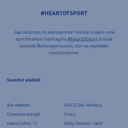
#HEARTOFSPORT
Jaa liikunnan ilo kanssamme! Ikuista sinäkin oma
sporttihetkesi hashtagilla
#HeartOfSport
ja lisää
tunniste @intersportsuomi, niin ne näytetään
sivustollamme.
Suositut sisällöt
Ale vaatteet
ASICS Gel-Nimbus
Converse kengät
Crocs
Hoka Clifton 11
Helly Hansen -takit