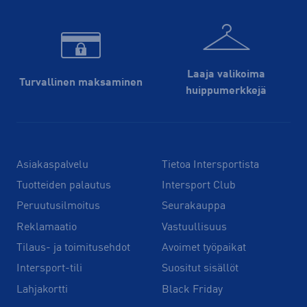
Laaja valikoima
Turvallinen maksaminen
huippu­merkkejä
Asiakaspalvelu
Tietoa Intersportista
Tuotteiden palautus
Intersport Club
Peruutusilmoitus
Seurakauppa
Reklamaatio
Vastuullisuus
Tilaus- ja toimitusehdot
Avoimet työpaikat
Intersport-tili
Suositut sisällöt
Lahjakortti
Black Friday