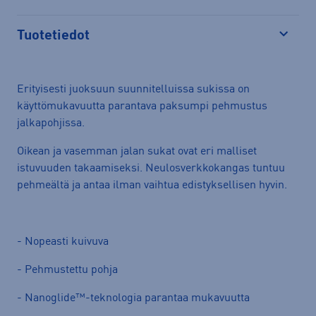
Tuotetiedot
Avaa
Erityisesti juoksuun suunnitelluissa sukissa on
käyttömukavuutta parantava paksumpi pehmustus
jalkapohjissa.
Oikean ja vasemman jalan sukat ovat eri malliset
istuvuuden takaamiseksi. Neulosverkkokangas tuntuu
pehmeältä ja antaa ilman vaihtua edistyksellisen hyvin.
- Nopeasti kuivuva
- Pehmustettu pohja
- Nanoglide™-teknologia parantaa mukavuutta