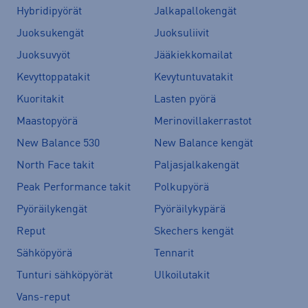
Hybridipyörät
Jalkapallokengät
Juoksukengät
Juoksuliivit
Juoksuvyöt
Jääkiekkomailat
Kevyttoppatakit
Kevytuntuvatakit
Kuoritakit
Lasten pyörä
Maastopyörä
Merinovillakerrastot
New Balance 530
New Balance kengät
North Face takit
Paljasjalkakengät
Peak Performance takit
Polkupyörä
Pyöräilykengät
Pyöräilykypärä
Reput
Skechers kengät
Sähköpyörä
Tennarit
Tunturi sähköpyörät
Ulkoilutakit
Vans-reput