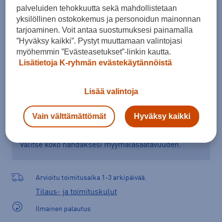
palveluiden tehokkuutta sekä mahdollistetaan
Kokotaulukko
yksilöllinen ostokokemus ja personoidun mainonnan
tarjoaminen. Voit antaa suostumuksesi painamalla
”Hyväksy kaikki”. Pystyt muuttamaan valintojasi
Lisää ostoskoriin
myöhemmin ”Evästeasetukset”-linkin kautta.
Lisätietoja K-ryhmän evästekäytännöistä
Lisää valintoja
Tarkista saatavuus ja tilaa myymälästä
Vain välttämättömät
Hyväksy kaikki
Verkkokauppa:
Ei saatavilla
Myymälät:
Saatavilla
Valitse koko nähdäksesi myymäläsaatavuuden.
Arvioitu toimitusaika 1-3 arkipäivää.
Tilaus- ja toimituskulut
Ilmainen palautus