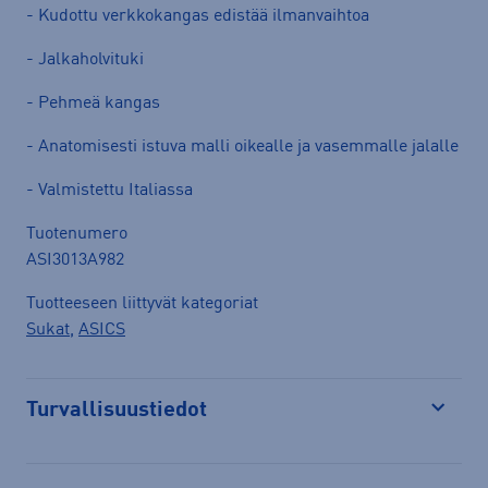
- Kudottu verkkokangas edistää ilmanvaihtoa
- Jalkaholvituki
- Pehmeä kangas
- Anatomisesti istuva malli oikealle ja vasemmalle jalalle
- Valmistettu Italiassa
Tuotenumero
ASI3013A982
Tuotteeseen liittyvät kategoriat
Sukat
,
ASICS
Turvallisuustiedot
Avaa