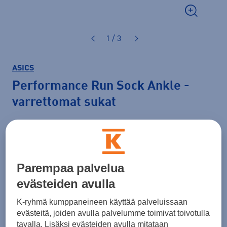
1 / 3
ASICS
Performance Run Sock Ankle
-
varrettomat sukat
14,90 €
Väri
Minttu
Parempaa palvelua
evästeiden avulla
Koko
K-ryhmä kumppaneineen käyttää palveluissaan
evästeitä, joiden avulla palvelumme toimivat toivotulla
47 - 49
tavalla. Lisäksi evästeiden avulla mitataan