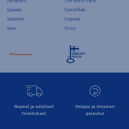
Zeropoint
The North Face
Speedo
CamelBak
Salomon
Icepeak
Vans
Crocs
Nopeat ja edulliset
Helppo ja ilmainen
toimitukset
palautus