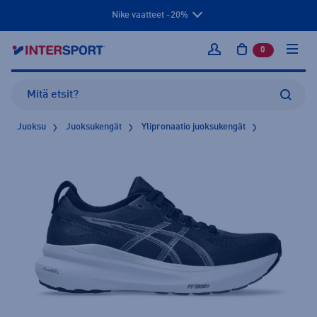
Nike vaatteet -20%
0
tuotetta osto
Kirjaudu sisään
Juoksu
Juoksukengät
Ylipronaatio juoksukengät