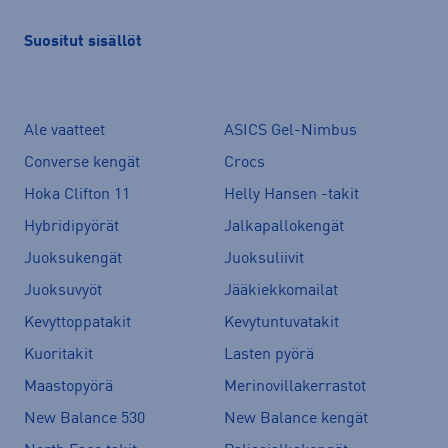
Suositut sisällöt
Ale vaatteet
ASICS Gel-Nimbus
Converse kengät
Crocs
Hoka Clifton 11
Helly Hansen -takit
Hybridipyörät
Jalkapallokengät
Juoksukengät
Juoksuliivit
Juoksuvyöt
Jääkiekkomailat
Kevyttoppatakit
Kevytuntuvatakit
Kuoritakit
Lasten pyörä
Maastopyörä
Merinovillakerrastot
New Balance 530
New Balance kengät