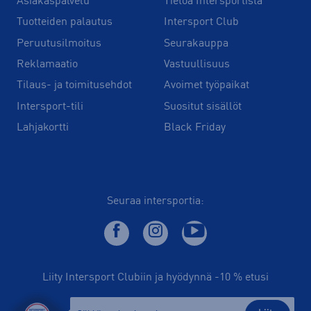
Asiakaspalvelu
Tietoa Intersportista
Tuotteiden palautus
Intersport Club
Peruutusilmoitus
Seurakauppa
Reklamaatio
Vastuullisuus
Tilaus- ja toimitusehdot
Avoimet työpaikat
Intersport-tili
Suositut sisällöt
Lahjakortti
Black Friday
Seuraa intersportia:
Liity Intersport Clubiin ja hyödynnä -10 % etusi