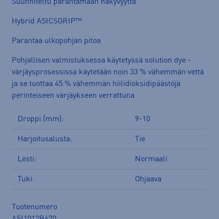
Suunniteltu parantamaan näkyvyyttä
Hybrid ASICSGRIP™
Parantaa ulkopohjan pitoa
Pohjallisen valmistuksessa käytetyssä solution dye -
värjäysprosessissa käytetään noin 33 % vähemmän vettä
ja se tuottaa 45 % vähemmän hiilidioksidipäästöjä
perinteiseen värjäykseen verrattuna
Droppi (mm):
9-10
Harjoitusalusta:
Tie
Lesti:
Normaali
Tuki:
Ohjaava
Tuotenumero