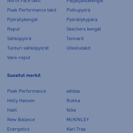
North Face takit
Paljasjalkakengät
Peak Performance takit
Polkupyörä
Pyöräilykengät
Pyöräilykypärä
Reput
Skechers kengät
Sähköpyörä
Tennarit
Tunturi sähköpyörät
Ulkoilutakit
Vans-reput
Suositut merkit
Peak Performance
adidas
Helly Hansen
Rukka
Halti
Nike
New Balance
McKINLEY
Energetics
Kari Traa