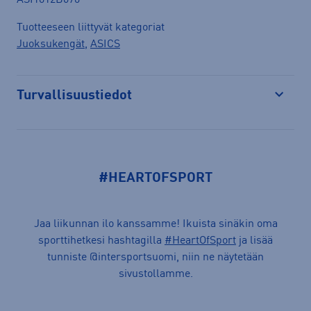
ASI1012B670
Tuotteeseen liittyvät kategoriat
Juoksukengät
,
ASICS
Turvallisuustiedot
Avaa
#HEARTOFSPORT
Jaa liikunnan ilo kanssamme! Ikuista sinäkin oma
sporttihetkesi hashtagilla
#HeartOfSport
ja lisää
tunniste @intersportsuomi, niin ne näytetään
sivustollamme.