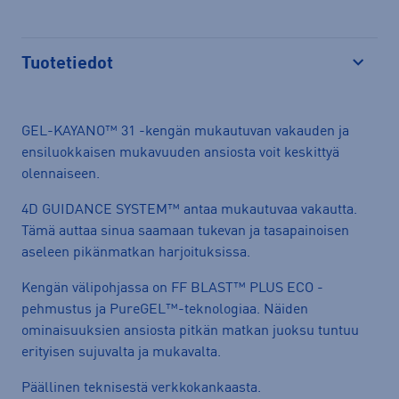
Avaa
Tuotetiedot
Avaa
GEL-KAYANO™ 31 -kengän mukautuvan vakauden ja
ensiluokkaisen mukavuuden ansiosta voit keskittyä
olennaiseen. ​​
4D GUIDANCE SYSTEM™ antaa mukautuvaa vakautta.
Tämä auttaa sinua saamaan tukevan ja tasapainoisen
aseleen pikänmatkan harjoituksissa. ​​
Kengän välipohjassa on FF BLAST™ PLUS ECO -
pehmustus ja PureGEL™-teknologiaa. Näiden
ominaisuuksien ansiosta pitkän matkan juoksu tuntuu
erityisen sujuvalta ja mukavalta.​
Päällinen teknisestä verkkokankaasta.