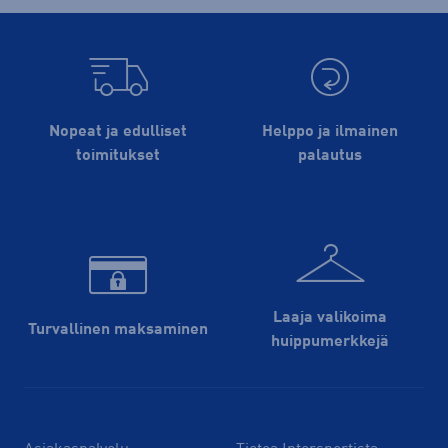
Nopeat ja edulliset
Helppo ja ilmainen
toimitukset
palautus
Laaja valikoima
Turvallinen maksaminen
huippu­merkkejä