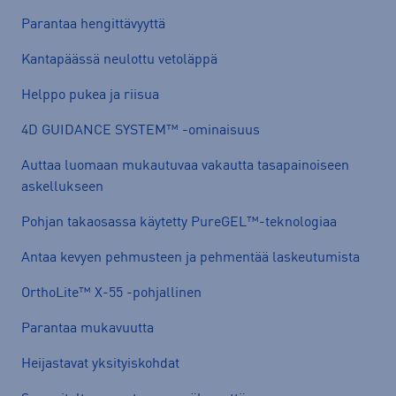
Parantaa hengittävyyttä
Kantapäässä neulottu vetoläppä
Helppo pukea ja riisua
4D GUIDANCE SYSTEM™ -ominaisuus
Auttaa luomaan mukautuvaa vakautta tasapainoiseen
askellukseen
Pohjan takaosassa käytetty PureGEL™-teknologiaa
Antaa kevyen pehmusteen ja pehmentää laskeutumista
OrthoLite™ X-55 -pohjallinen
Parantaa mukavuutta
Heijastavat yksityiskohdat