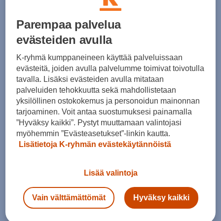
Koko
Parempaa palvelua
36
evästeiden avulla
Kokotaulukko
K-ryhmä kumppaneineen käyttää palveluissaan
evästeitä, joiden avulla palvelumme toimivat toivotulla
tavalla. Lisäksi evästeiden avulla mitataan
Lisää ostoskoriin
palveluiden tehokkuutta sekä mahdollistetaan
yksilöllinen ostokokemus ja personoidun mainonnan
tarjoaminen. Voit antaa suostumuksesi painamalla
”Hyväksy kaikki”. Pystyt muuttamaan valintojasi
myöhemmin ”Evästeasetukset”-linkin kautta.
Tarkista saatavuus ja tilaa myymälästä
Lisätietoja K-ryhmän evästekäytännöistä
Verkkokauppa:
Saatavilla
Myymälät:
Ei saatavilla
Lisää valintoja
Valitse koko nähdäksesi myymäläsaatavuuden.
Vain välttämättömät
Hyväksy kaikki
Arvioitu toimitusaika 1-3 arkipäivää.