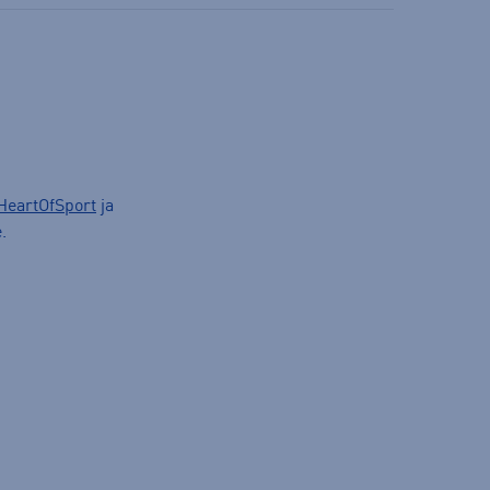
HeartOfSport
ja
.