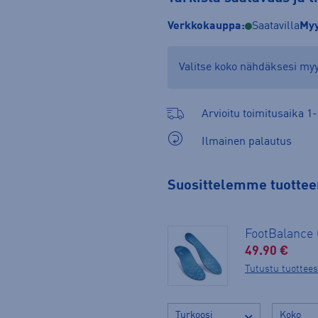
Verkkokauppa:
Saatavilla
Myy
Valitse koko nähdäksesi m
Arvioitu toimitusaika 1-
Ilmainen palautus
Suosittelemme tuottee
FootBalanc
49.90 €
Tutustu tuottee