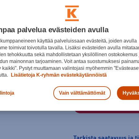
Väri
paa palvelua evästeiden avulla
Musta
kumppaneineen käyttää palveluissaan evästeitä, joiden avulla
Koko
e toimivat toivotulla tavalla. Lisäksi evästeiden avulla mitataa
36
37
37,5
den tehokkuutta sekä mahdollistetaan yksilöllinen ostokokemus 
dun mainonnan tarjoaminen. Voit antaa suostumuksesi painama
42
42,5
43,5
 kaikki”. Pystyt muuttamaan valintojasi myöhemmin ”Evästeaset
utta.
Lisätietoja K-ryhmän evästekäytännöistä
Kokotaulukko
lintoja
Vain välttämättömät
Hyväks
Tarkista saatavuus ja 