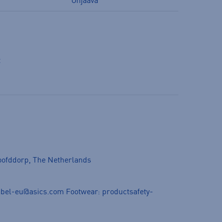
Ohjaava
t
oofddorp, The Netherlands
abel-eu@asics.com
Footwear:
productsafety-