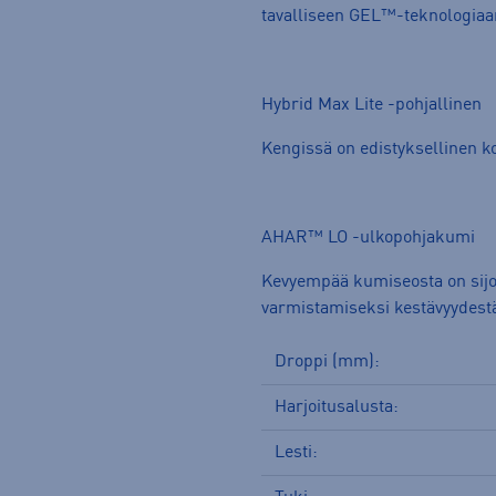
tavalliseen GEL™-teknologiaa
Hybrid Max Lite -pohjallinen
Kengissä on edistyksellinen k
AHAR™ LO -ulkopohjakumi
Kevyempää kumiseosta on sijoi
varmistamiseksi kestävyydestä
Droppi (mm):
Harjoitusalusta:
Lesti: