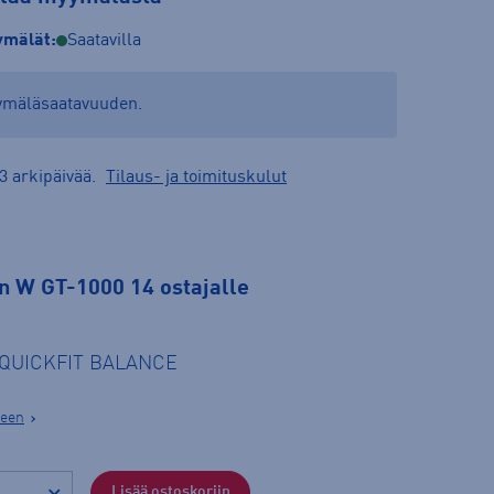
mälät:
Saatavilla
yymäläsaatavuuden.
3 arkipäivää.
Tilaus- ja toimituskulut
n W GT-1000 14 ostajalle
e QUICKFIT BALANCE
seen
Lisää ostoskoriin