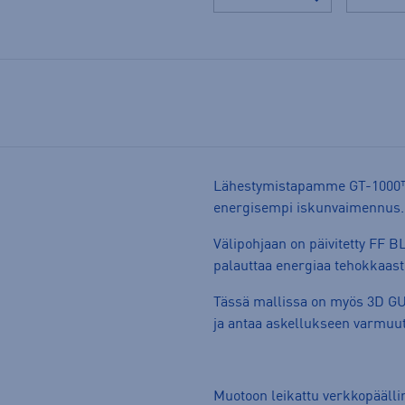
Lähestymistapamme GT-1000™ 
energisempi iskunvaimennus
Välipohjaan on päivitetty FF 
palauttaa energiaa tehokkaasti
Tässä mallissa on myös 3D G
ja antaa askellukseen varmuut
Muotoon leikattu verkkopääll