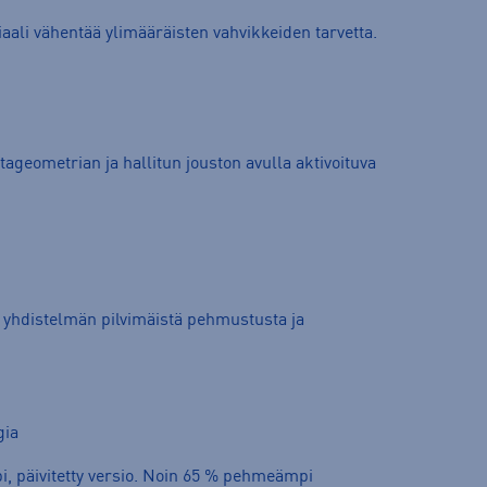
aali vähentää ylimääräisten vahvikkeiden tarvetta.
tageometrian ja hallitun jouston avulla aktivoituva
a yhdistelmän pilvimäistä pehmustusta ja
gia
 päivitetty versio. Noin 65 % pehmeämpi