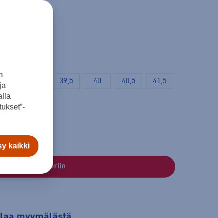
n
38
39
39,5
40
40,5
41,5
ja
lla
ukset”-
y kaikki
Lisää ostoskoriin
tilaa myymälästä