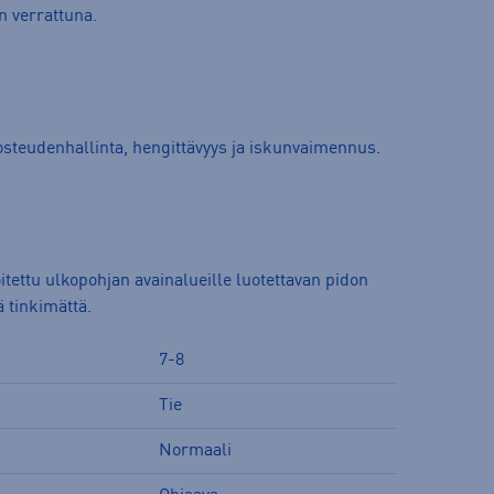
n verrattuna.
osteudenhallinta, hengittävyys ja iskunvaimennus.
tettu ulkopohjan avainalueille luotettavan pidon
 tinkimättä.
7-8
Tie
Normaali