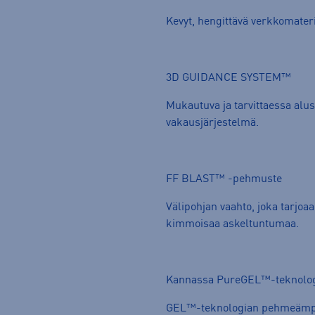
Kevyt, hengittävä verkkomateri
3D GUIDANCE SYSTEM™
Mukautuva ja tarvittaessa alus
vakausjärjestelmä.
FF BLAST™ -pehmuste
Välipohjan vaahto, joka tarjoa
kimmoisaa askeltuntumaa.
Kannassa PureGEL™-teknolo
GEL™-teknologian pehmeämpi,