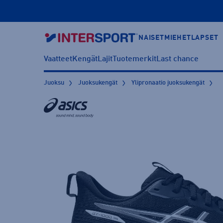
NAISET
MIEHET
LAPSET
Vaatteet
Kengät
Lajit
Tuotemerkit
Last chance
Juoksu
Juoksukengät
Ylipronaatio juoksukengät