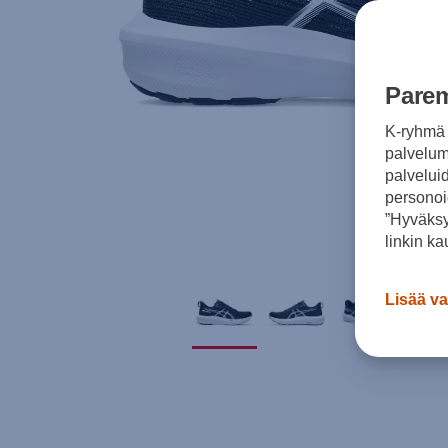
Parem
K-ryhmä 
palvelumm
palvelui
personoi
”Hyväksy
linkin ka
Lisää va