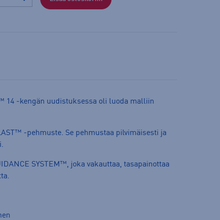
14 -kengän uudistuksessa oli luoda malliin
.
BLAST™ -pehmuste. Se pehmustaa pilvimäisesti ja
.
UIDANCE SYSTEM™, joka vakauttaa, tasapainottaa
ta.
inen