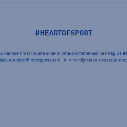
#HEARTOFSPORT
ilo kanssamme! Ikuista sinäkin oma sporttihetkesi hashtagilla
#
lisää tunniste @intersportsuomi, niin ne näytetään sivustollamme