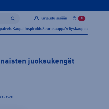
Kirjaudu sisään
0
tuotetta ostoskoris
palvelu
Kaupat
Inspiroidu
Seurakauppa
Yrityskauppa
-naisten juoksukengät
sätietoa