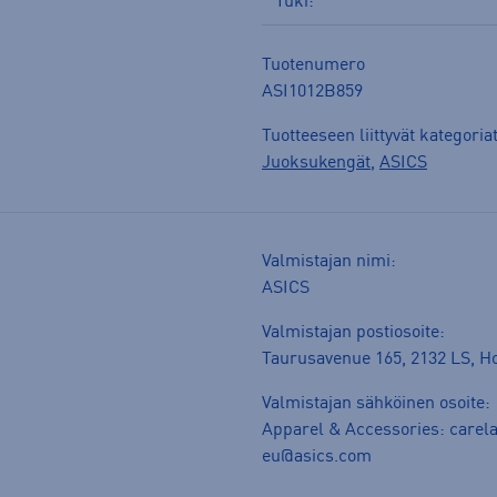
Tuki:
Tuotenumero
ASI1012B859
Tuotteeseen liittyvät kategoria
Juoksukengät
,
ASICS
Valmistajan nimi:
ASICS
Valmistajan postiosoite:
Taurusavenue 165, 2132 LS, H
Valmistajan sähköinen osoite:
Apparel & Accessories:
carel
eu@asics.com