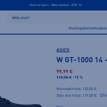
Back to Sport - Nike vaatteet -20%
Huoltopalvelut
Asiakas
ASICS
W GT-1000 14
99,99 €
119,00 €
-15 %
Normaalihinta: 130,00 €
Li
30pv alin hinta: 119,00 €