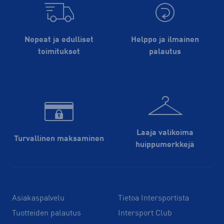
Nopeat ja edulliset
Helppo ja ilmainen
toimitukset
palautus
Laaja valikoima
Turvallinen maksaminen
huippu­merkkejä
Asiakaspalvelu
Tietoa Intersportista
Tuotteiden palautus
Intersport Club