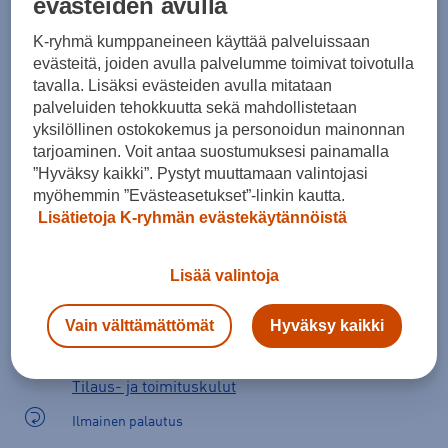
evästeiden avulla
Laskettelumonojen valintaopas
K-ryhmä kumppaneineen käyttää palveluissaan
evästeitä, joiden avulla palvelumme toimivat toivotulla
tavalla. Lisäksi evästeiden avulla mitataan
Lisää ostoskoriin
palveluiden tehokkuutta sekä mahdollistetaan
yksilöllinen ostokokemus ja personoidun mainonnan
tarjoaminen. Voit antaa suostumuksesi painamalla
”Hyväksy kaikki”. Pystyt muuttamaan valintojasi
myöhemmin ”Evästeasetukset”-linkin kautta.
Tarkista saatavuus ja tilaa myymälästä
Lisätietoja K-ryhmän evästekäytännöistä
Verkkokauppa:
Saatavilla
Myymälät:
Saatavilla
Lisää valintoja
Valitse koko nähdäksesi myymäläsaatavuuden.
Vain välttämättömät
Hyväksy kaikki
Arvioitu toimitusaika 1-3 arkipäivää.
Tilaus- ja toimituskulut
Ilmainen palautus