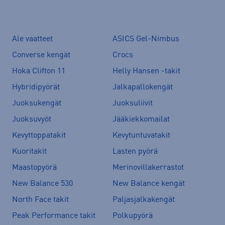
Ale vaatteet
ASICS Gel-Nimbus
Converse kengät
Crocs
Hoka Clifton 11
Helly Hansen -takit
Hybridipyörät
Jalkapallokengät
Juoksukengät
Juoksuliivit
Juoksuvyöt
Jääkiekkomailat
Kevyttoppatakit
Kevytuntuvatakit
Kuoritakit
Lasten pyörä
Maastopyörä
Merinovillakerrastot
New Balance 530
New Balance kengät
North Face takit
Paljasjalkakengät
Peak Performance takit
Polkupyörä