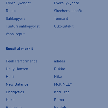
Pyöräilykengät
Pyöräilykypärä
Reput
Skechers kengät
Sähköpyörä
Tennarit
Tunturi sähköpyörät
Ulkoilutakit
Vans-reput
Suositut merkit
Peak Performance
adidas
Helly Hansen
Rukka
Halti
Nike
New Balance
McKINLEY
Energetics
Kari Traa
Hoka
Puma
Röhnisch
Haglöfs