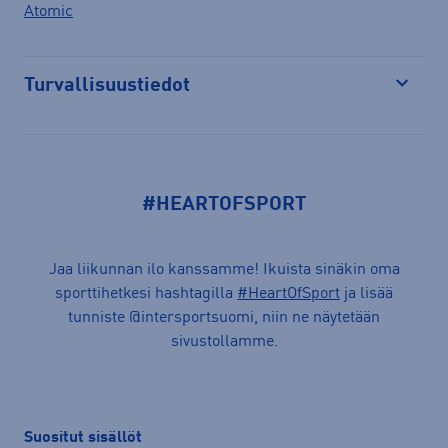
Atomic
Turvallisuustiedot
Avaa
#HEARTOFSPORT
Jaa liikunnan ilo kanssamme! Ikuista sinäkin oma
sporttihetkesi hashtagilla
#HeartOfSport
ja lisää
tunniste @intersportsuomi, niin ne näytetään
sivustollamme.
Suositut sisällöt