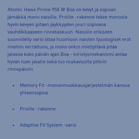
Atomic Hawx Prime 95X W Boa on kevyt ja sopivan
jämäkkä mono naisille. Prolite -rakenne tekee monosta
hyvin kevyen pitäen jäykkyyden juuri sopivana
vauhdikkaaseen rinnelaskuun. Naisille erikseen
suunnitelty varsi ottaa huomioon naisten fysiologiset erot
miehiin verrattuna, ja mono onkin miellyttävä pitää
jalassa koko päivän ajan.Boa - kiristysmekanismi antaa
hyvän tuen jalalle sekä tuo mukavuutta pitkiin
rinnepäiviin
Memory Fit -mononmuokkausjärjestelmän kanssa
yhteensopiva
Prolite -rakenne
Adaptive Fit System -varsi