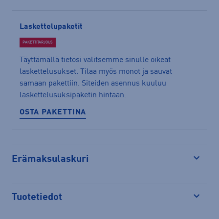
Laskettelupaketit
PAKETTITARJOUS
Täyttämällä tietosi valitsemme sinulle oikeat
laskettelusukset. Tilaa myös monot ja sauvat
samaan pakettiin. Siteiden asennus kuuluu
laskettelusuksipaketin hintaan.
OSTA PAKETTINA
Erämaksulaskuri
Avaa
Tuotetiedot
Avaa