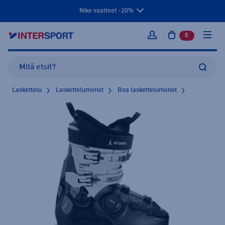
Nike vaatteet -20%
0
tuotetta osto
Kirjaudu sisään
Laskettelu
Laskettelumonot
Boa laskettelumonot