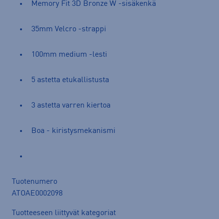
Memory Fit 3D Bronze W -sisäkenkä
35mm Velcro -strappi
100mm medium -lesti
5 astetta etukallistusta
3 astetta varren kiertoa
Boa - kiristysmekanismi
Tuotenumero
ATOAE0002098
Tuotteeseen liittyvät kategoriat