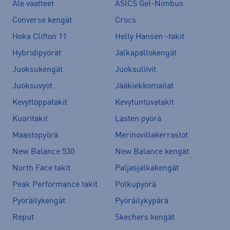
Ale vaatteet
ASICS Gel-Nimbus
Converse kengät
Crocs
Hoka Clifton 11
Helly Hansen -takit
Hybridipyörät
Jalkapallokengät
Juoksukengät
Juoksuliivit
Juoksuvyöt
Jääkiekkomailat
Kevyttoppatakit
Kevytuntuvatakit
Kuoritakit
Lasten pyörä
Maastopyörä
Merinovillakerrastot
New Balance 530
New Balance kengät
North Face takit
Paljasjalkakengät
Peak Performance takit
Polkupyörä
Pyöräilykengät
Pyöräilykypärä
Reput
Skechers kengät