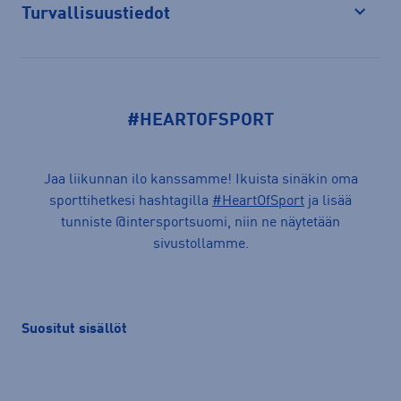
Turvallisuustiedot
Avaa
#HEARTOFSPORT
Jaa liikunnan ilo kanssamme! Ikuista sinäkin oma
sporttihetkesi hashtagilla
#HeartOfSport
ja lisää
tunniste @intersportsuomi, niin ne näytetään
sivustollamme.
Suositut sisällöt