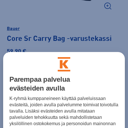
Bauer
Core Sr Carry Bag
-varustekassi
59,90 €
Väri
Musta
Parempaa palvelua
evästeiden avulla
Koko
K-ryhmä kumppaneineen käyttää palveluissaan
SR
evästeitä, joiden avulla palvelumme toimivat toivotulla
tavalla. Lisäksi evästeiden avulla mitataan
palveluiden tehokkuutta sekä mahdollistetaan
yksilöllinen ostokokemus ja personoidun mainonnan