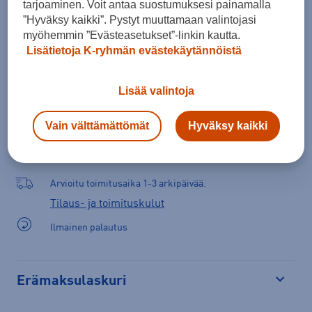
tarjoaminen. Voit antaa suostumuksesi painamalla
Lisää ostoskoriin
”Hyväksy kaikki”. Pystyt muuttamaan valintojasi
myöhemmin ”Evästeasetukset”-linkin kautta.
Lisätietoja K-ryhmän evästekäytännöistä
Tarkista saatavuus ja tilaa myymälästä
Lisää valintoja
Verkkokauppa:
Saatavilla
Myymälät:
Saatavilla
Vain välttämättömät
Hyväksy kaikki
Valitse koko nähdäksesi myymäläsaatavuuden.
Arvioitu toimitusaika 1-3 arkipäivää.
Tilaus- ja toimituskulut
Ilmainen palautus
Erämaksulaskuri
Avaa