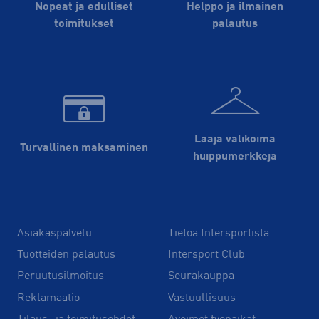
Nopeat ja edulliset
Helppo ja ilmainen
toimitukset
palautus
Laaja valikoima
Turvallinen maksaminen
huippu­merkkejä
Asiakaspalvelu
Tietoa Intersportista
Tuotteiden palautus
Intersport Club
Peruutusilmoitus
Seurakauppa
Reklamaatio
Vastuullisuus