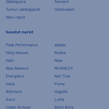
Sähköpyörä
Tennarit
Tunturi sähköpyörät
Ulkoilutakit
Vans-reput
Suositut merkit
Peak Performance
adidas
Helly Hansen
Rukka
Halti
Nike
New Balance
McKINLEY
Energetics
Kari Traa
Hoka
Puma
Röhnisch
Haglöfs
Asics
Luhta
Under Armour
Björn Borg