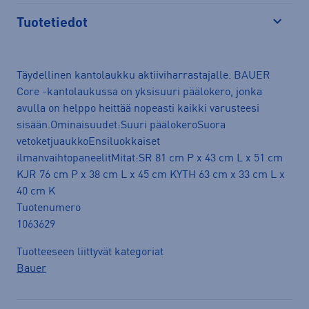
Tuotetiedot
Avaa
Täydellinen kantolaukku aktiiviharrastajalle. BAUER
Core -kantolaukussa on yksisuuri päälokero, jonka
avulla on helppo heittää nopeasti kaikki varusteesi
sisään.Ominaisuudet:Suuri päälokeroSuora
vetoketjuaukkoEnsiluokkaiset
ilmanvaihtopaneelitMitat:SR 81 cm P x 43 cm L x 51 cm
KJR 76 cm P x 38 cm L x 45 cm KYTH 63 cm x 33 cm L x
40 cm K
Tuotenumero
1063629
Tuotteeseen liittyvät kategoriat
Bauer