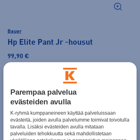
Bauer
Hp Elite Pant Jr
-housut
99,90 €
Väri
Musta
Parempaa palvelua
evästeiden avulla
Koko
K-ryhmä kumppaneineen käyttää palveluissaan
S
M
L
evästeitä, joiden avulla palvelumme toimivat toivotulla
tavalla. Lisäksi evästeiden avulla mitataan
palveluiden tehokkuutta sekä mahdollistetaan