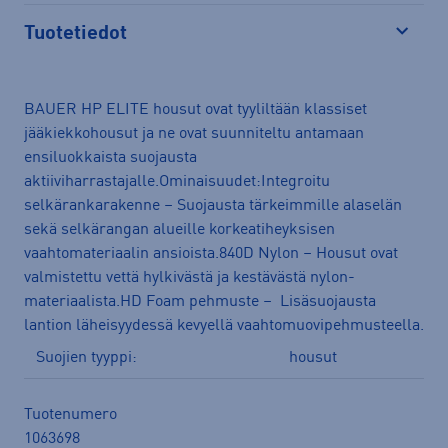
Tuotetiedot
Avaa
BAUER HP ELITE housut ovat tyyliltään klassiset
jääkiekkohousut ja ne ovat suunniteltu antamaan
ensiluokkaista suojausta
aktiiviharrastajalle.Ominaisuudet:Integroitu
selkärankarakenne – Suojausta tärkeimmille alaselän
sekä selkärangan alueille korkeatiheyksisen
vaahtomateriaalin ansioista.840D Nylon – Housut ovat
valmistettu vettä hylkivästä ja kestävästä nylon-
materiaalista.HD Foam pehmuste – Lisäsuojausta
lantion läheisyydessä kevyellä vaahtomuovipehmusteella.
Suojien tyyppi:
housut
Tuotenumero
1063698