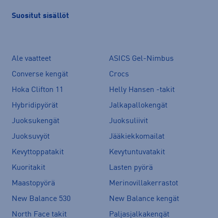
Suositut sisällöt
Ale vaatteet
ASICS Gel-Nimbus
Converse kengät
Crocs
Hoka Clifton 11
Helly Hansen -takit
Hybridipyörät
Jalkapallokengät
Juoksukengät
Juoksuliivit
Juoksuvyöt
Jääkiekkomailat
Kevyttoppatakit
Kevytuntuvatakit
Kuoritakit
Lasten pyörä
Maastopyörä
Merinovillakerrastot
New Balance 530
New Balance kengät
North Face takit
Paljasjalkakengät