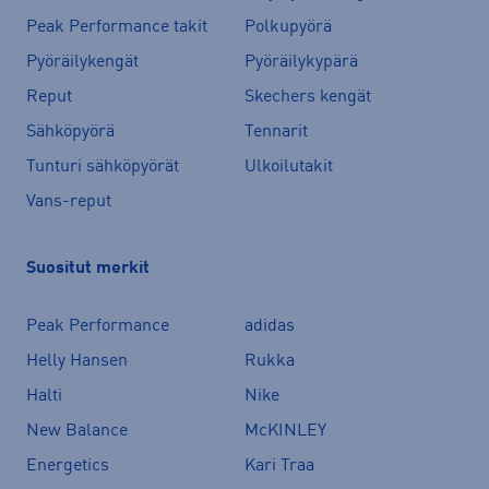
Peak Performance takit
Polkupyörä
Pyöräilykengät
Pyöräilykypärä
Reput
Skechers kengät
Sähköpyörä
Tennarit
Tunturi sähköpyörät
Ulkoilutakit
Vans-reput
Suositut merkit
Peak Performance
adidas
Helly Hansen
Rukka
Halti
Nike
New Balance
McKINLEY
Energetics
Kari Traa