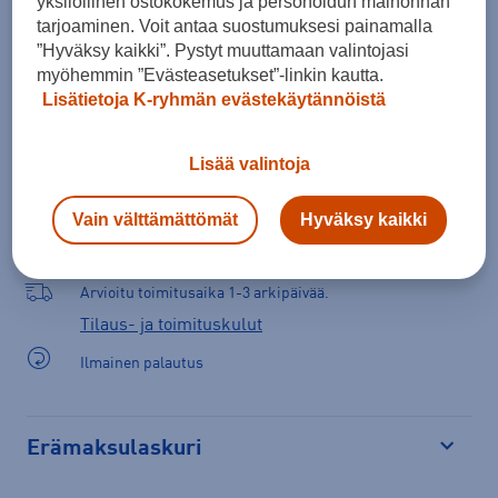
yksilöllinen ostokokemus ja personoidun mainonnan
Lisää ostoskoriin
tarjoaminen. Voit antaa suostumuksesi painamalla
”Hyväksy kaikki”. Pystyt muuttamaan valintojasi
myöhemmin ”Evästeasetukset”-linkin kautta.
Lisätietoja K-ryhmän evästekäytännöistä
Tarkista saatavuus ja tilaa myymälästä
Verkkokauppa:
Saatavilla
Myymälät:
Saatavilla
Lisää valintoja
Vain välttämättömät
Hyväksy kaikki
Valitse koko nähdäksesi myymäläsaatavuuden.
Arvioitu toimitusaika 1-3 arkipäivää.
Tilaus- ja toimituskulut
Ilmainen palautus
Erämaksulaskuri
Avaa