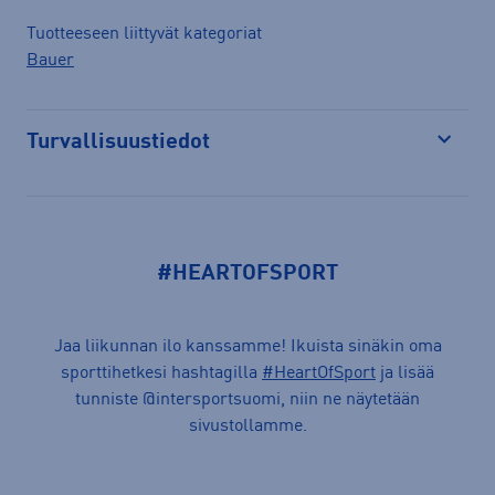
Tuotteeseen liittyvät kategoriat
Bauer
Turvallisuustiedot
Avaa
#HEARTOFSPORT
Jaa liikunnan ilo kanssamme! Ikuista sinäkin oma
sporttihetkesi hashtagilla
#HeartOfSport
ja lisää
tunniste @intersportsuomi, niin ne näytetään
sivustollamme.