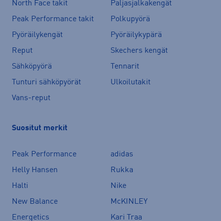
North Face takit
Paljasjalkakengät
Peak Performance takit
Polkupyörä
Pyöräilykengät
Pyöräilykypärä
Reput
Skechers kengät
Sähköpyörä
Tennarit
Tunturi sähköpyörät
Ulkoilutakit
Vans-reput
Suositut merkit
Peak Performance
adidas
Helly Hansen
Rukka
Halti
Nike
New Balance
McKINLEY
Energetics
Kari Traa