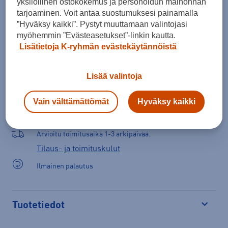
yksilöllinen ostokokemus ja personoidun mainonnan
Lisää ostoskoriin
tarjoaminen. Voit antaa suostumuksesi painamalla
”Hyväksy kaikki”. Pystyt muuttamaan valintojasi
myöhemmin ”Evästeasetukset”-linkin kautta.
Lisätietoja K-ryhmän evästekäytännöistä
Tarkista saatavuus ja tilaa myymälästä
Verkkokauppa:
Saatavilla
Myymälät:
Saatavilla
Lisää valintoja
Valitse koko nähdäksesi myymäläsaatavuuden.
Vain välttämättömät
Hyväksy kaikki
Arvioitu toimitusaika 1-3 arkipäivää.
Tilaus- ja toimituskulut
Ilmainen palautus
Tuotetiedot
Avaa