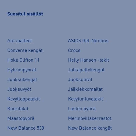
Suositut sisällöt
Ale vaatteet
ASICS Gel-Nimbus
Converse kengät
Crocs
Hoka Clifton 11
Helly Hansen -takit
Hybridipyörät
Jalkapallokengät
Juoksukengät
Juoksuliivit
Juoksuvyöt
Jääkiekkomailat
Kevyttoppatakit
Kevytuntuvatakit
Kuoritakit
Lasten pyörä
Maastopyörä
Merinovillakerrastot
New Balance 530
New Balance kengät