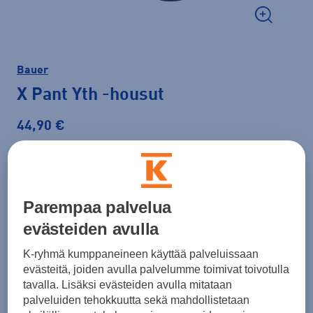
Bauer
X Pant Yth
-housut
44,90 €
Väri
Musta
Parempaa palvelua
evästeiden avulla
Koko
S
M
L
K-ryhmä kumppaneineen käyttää palveluissaan
evästeitä, joiden avulla palvelumme toimivat toivotulla
tavalla. Lisäksi evästeiden avulla mitataan
palveluiden tehokkuutta sekä mahdollistetaan