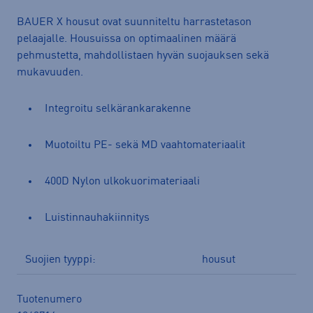
BAUER X housut ovat suunniteltu harrastetason
pelaajalle. Housuissa on optimaalinen määrä
pehmustetta, mahdollistaen hyvän suojauksen sekä
mukavuuden.
Integroitu selkärankarakenne
Muotoiltu PE- sekä MD vaahtomateriaalit
400D Nylon ulkokuorimateriaali
Luistinnauhakiinnitys
Suojien tyyppi:
housut
Tuotenumero