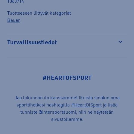
1063714
Tuotteeseen liittyvät kategoriat
Bauer
Turvallisuustiedot
Avaa
#HEARTOFSPORT
Jaa liikunnan ilo kanssamme! Ikuista sinäkin oma
sporttihetkesi hashtagilla
#HeartOfSport
ja lisää
tunniste @intersportsuomi, niin ne näytetään
sivustollamme.