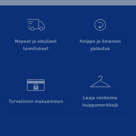
Nopeat ja edulliset
Helppo ja ilmainen
toimitukset
palautus
Laaja valikoima
Turvallinen maksaminen
huippu­merkkejä